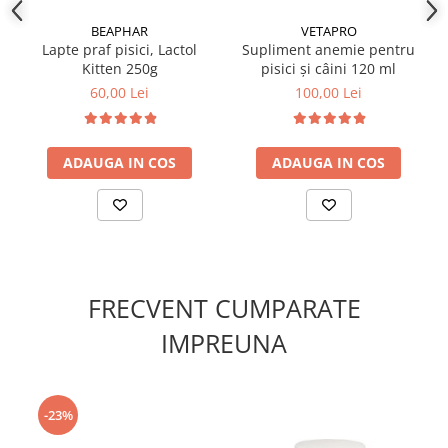
moluște și crustacee (2.6% făină de creveți), uleiuri și
BEAPHAR
VETAPRO
grăsimi, drojdii, carne și derivate de origine animală,
Lapte praf pisici, Lactol
Supliment anemie pentru
pește și derivate din pește, cereale, derivate de origine
Kitten 250g
pisici și câini 120 ml
vegetală.
60,00 Lei
100,00 Lei
ADAUGA IN COS
ADAUGA IN COS
FRECVENT CUMPARATE
IMPREUNA
-23%