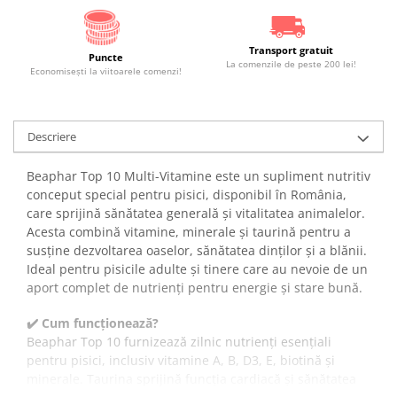
Transport gratuit
Puncte
La comenzile de peste 200 lei!
Economiseşti la viitoarele comenzi!
Descriere
Beaphar Top 10 Multi-Vitamine este un supliment nutritiv
conceput special pentru pisici, disponibil în România,
care sprijină sănătatea generală și vitalitatea animalelor.
Acesta combină vitamine, minerale și taurină pentru a
susține dezvoltarea oaselor, sănătatea dinților și a blănii.
Ideal pentru pisicile adulte și tinere care au nevoie de un
aport complet de nutrienți pentru energie și stare bună.
✔️ Cum funcționează?
Beaphar Top 10 furnizează zilnic nutrienți esențiali
pentru pisici, inclusiv vitamine A, B, D3, E, biotină și
minerale. Taurina sprijină funcția cardiacă și sănătatea