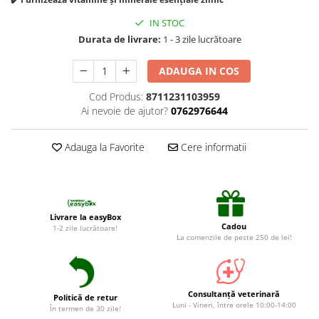
Suplimente și vitamine păsări și
găini
IN STOC
Antidiareice
Durata de livrare:
1 - 3 zile lucrătoare
Laxative
ADAUGA IN COS
Gel antiinflamator
Cod Produs:
8711231103959
Ai nevoie de ajutor?
0762976644
Adauga la Favorite
Cere informatii
Livrare la easyBox
Cadou
1-2 zile lucrătoare!
La comenzile de peste 250 de lei!
Consultanță veterinară
Politică de retur
Luni - Vineri, între orele 10:00-14:00
În termen de 30 zile!