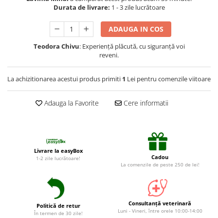
Suplimente și vitamine păsări și
Durata de livrare:
1 - 3 zile lucrătoare
găini
Antidiareice
ADAUGA IN COS
Laxative
Teodora Chivu
: Experiență plăcută, cu siguranță voi
reveni.
Gel antiinflamator
La achizitionarea acestui produs primiti
1
Lei pentru comenzile viitoare
Adauga la Favorite
Cere informatii
Livrare la easyBox
Cadou
1-2 zile lucrătoare!
La comenzile de peste 250 de lei!
Consultanță veterinară
Politică de retur
Luni - Vineri, între orele 10:00-14:00
În termen de 30 zile!