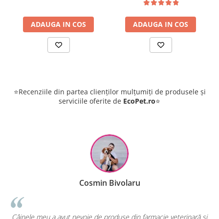
A nu se utiliza acest produs veterinar după data expirării
marcată pe cutie.
ADAUGA IN COS
ADAUGA IN COS
Data expirării se referă la ultima zi din acea lună.
Utilizați orice comprimat divizat la următoarea
administrare, care nu trebuie să depășească 48 de ore.
De fiecare dată când rămâne o jumătate de comprimat
neutilizat trebuie depozitat în blisterul deschis sau
spațiu din benzi și inserat înapoi în cutie și păstrate într-
un loc sigur unde copiii nu au acces.
⭐Recenziile din partea clienților mulțumiți de produsele și
ATENȚIONARE (ATENȚIONĂRI) SPECIALĂ (SPECIALE):
serviciile oferite de
EcoPet.ro
⭐
Precauții speciale pentru utilizare la animale:
Deoarece comprimatele sunt aromate, trebuie să fie
depozitate într-un loc sigur și să nu fie lăsate la discreția
animalelor. Animalele cu o stare de întreținere
precară sau cele cu infestații masive care se pot
manifesta prin simptome ca diaree, vomă, prezența
paraziților în fecale sau vomă, păr degradat, trebuie
să fie examinate de un medic veterinar înaintea
Cosmin Bivolaru
administrării produsului, în cazul celor foarte rare,
slăbite sau extrem de infestate, administrarea se va face
numai după evaluarea raportului beneficiu/risc de
!
Câinele meu a avut nevoie de produse din farmacie veterinară și