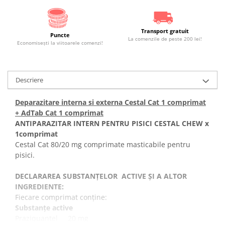
Transport gratuit
Puncte
La comenzile de peste 200 lei!
Economiseşti la viitoarele comenzi!
Descriere
Deparazitare interna si externa Cestal Cat 1 comprimat
+ AdTab Cat 1 comprimat
ANTIPARAZITAR INTERN PENTRU PISICI CESTAL CHEW x
1comprimat
Cestal Cat 80/20 mg comprimate masticabile pentru
pisici.
DECLARAREA SUBSTANȚELOR ACTIVE ȘI A ALTOR
INGREDIENTE:
Fiecare comprimat conține:
Substanțe active
Praziquantel 20 mg