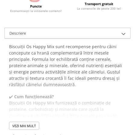
Transport gratuit
Puncte
La comenzile de peste 200 lei!
Economiseşti la viitoarele comenzi!
Descriere
Biscuiții Os Happy Mix sunt recompense pentru câini
concepute ca hrană complementară între mesele
principale. Formula lor echilibrată conține cereale,
proteine animale și minerale, oferind nutrienți esențiali
și energie pentru activitățile zilnice ale câinelui. Gustul
atractiv și textura crocantă îi fac ideali pentru dresaj și
răsfățul câinelui dumneavoastră.
✔️
Cum funcționează?
Biscuiții Os Happy Mix furnizează o combinație de
proteine, carbohidrați și minerale care ajută la
menținerea vitalității câinelui între mesele principale.
Proteinele din carne și derivate animale susțin masa
VEZI MAI MULT
musculară, iar fibrele și grăsimile contribuie la digestie și
energie constantă. Textura crocantă stimulează