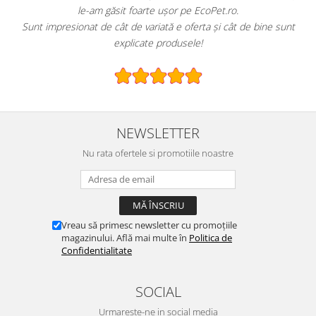
le-am găsit foarte ușor pe EcoPet.ro.
Sunt impresionat de cât de variată e oferta și cât de bine sunt
explicate produsele!
NEWSLETTER
Nu rata ofertele si promotiile noastre
Vreau să primesc newsletter cu promoțiile
magazinului. Află mai multe în
Politica de
Confidentialitate
SOCIAL
Urmareste-ne in social media