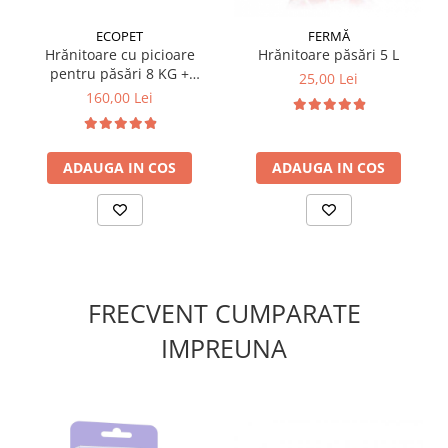
Volum: 2,5 L.
ECOPET
FERMĂ
Hrănitoare cu picioare
Hrănitoare păsări 5 L
pentru păsări 8 KG +
25,00 Lei
Adăpătoare cu picioare
160,00 Lei
pentru păsări adulte 8 L
ADAUGA IN COS
ADAUGA IN COS
FRECVENT CUMPARATE
IMPREUNA