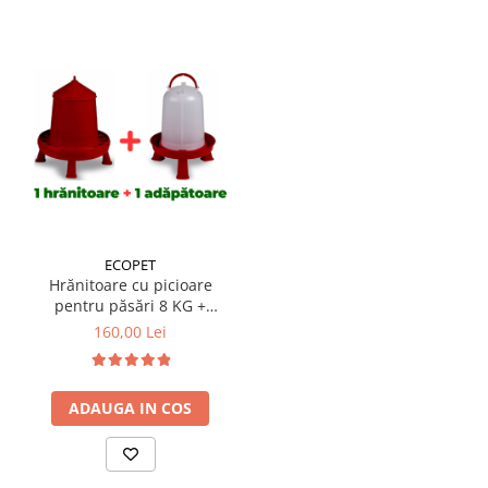
ECOPET
Hrănitoare cu picioare
pentru păsări 8 KG +
Adăpătoare cu picioare
160,00 Lei
pentru păsări adulte 8 L
ADAUGA IN COS