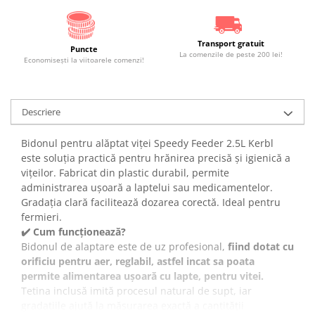
Transport gratuit
Puncte
La comenzile de peste 200 lei!
Economiseşti la viitoarele comenzi!
Descriere
Bidonul pentru alăptat viței Speedy Feeder 2.5L Kerbl
este soluția practică pentru hrănirea precisă și igienică a
vițeilor. Fabricat din plastic durabil, permite
administrarea ușoară a laptelui sau medicamentelor.
Gradația clară facilitează dozarea corectă. Ideal pentru
fermieri.
✔️ Cum funcționează?
Bidonul de alaptare este de uz profesional,
fiind dotat cu
orificiu pentru aer, reglabil, astfel incat sa poata
permite alimentarea ușoară cu lapte, pentru vitei.
Tetina inclusă imită procesul natural de supt, iar
gradatiile ajută la măsurarea exactă a cantității