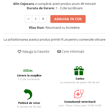
Suplimente și vitamine păsări și
Alin Cojocaru
a cumpărat acest produs acum 49 minute!
găini
Durata de livrare:
1 - 3 zile lucrătoare
Antidiareice
ADAUGA IN COS
Laxative
Eliza Stan
: Recomand cu încredere.
Gel antiinflamator
La achizitionarea acestui produs primiti
1
Lei pentru comenzile viitoare
Adauga la Favorite
Cere informatii
Livrare la easyBox
Cadou
1-2 zile lucrătoare!
La comenzile de peste 250 de lei!
Consultanță veterinară
Politică de retur
Luni - Vineri, între orele 10:00-14:00
În termen de 30 zile!