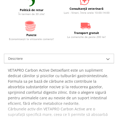
Consultanță veterinară
Politică de retur
Luni - Vineri, între orele 10:00-14:00
În termen de 30 zile!
Transport gratuit
Puncte
La comenzile de peste 200 lei!
Economiseşti la viitoarele comenzi!
Descriere
VETAPRO Carbon Active Detoxifiant este un supliment
dedicat câinilor și pisicilor cu tulburări gastrointestinale.
Formula sa pe bază de cărbune activ contribuie la
absorbția substanțelor nocive și la reducerea gazelor,
sprijinind confortul digestiv zilnic. Este o alegere sigură
pentru animalele care au nevoie de un suport intestinal
eficient, fără efecte metabolice nedorite.
Cărbunele activ din VETAPRO Carbon Active are o
suprafață specifică mare, ceea ce îi permite să absoarbă