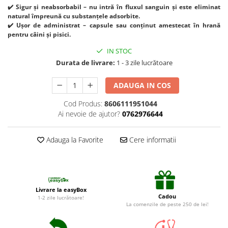
Suplimente și vitamine păsări și
✔️ Sigur și neabsorbabil – nu intră în fluxul sanguin și este eliminat
găini
natural împreună cu substanțele adsorbite.
✔️ Ușor de administrat – capsule sau conținut amestecat în hrană
Antidiareice
pentru câini și pisici.
Laxative
IN STOC
Gel antiinflamator
Durata de livrare:
1 - 3 zile lucrătoare
ADAUGA IN COS
Cod Produs:
8606111951044
Ai nevoie de ajutor?
0762976644
Adauga la Favorite
Cere informatii
Livrare la easyBox
Cadou
1-2 zile lucrătoare!
La comenzile de peste 250 de lei!