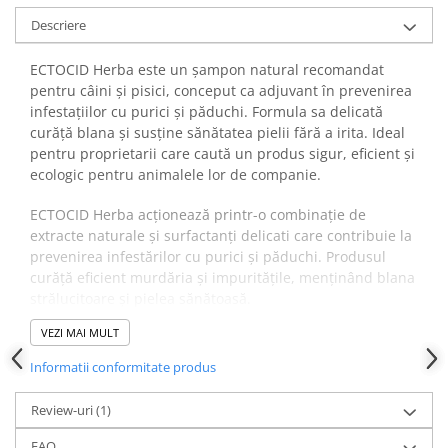
Descriere
ECTOCID Herba este un șampon natural recomandat
pentru câini și pisici, conceput ca adjuvant în prevenirea
infestațiilor cu purici și păduchi. Formula sa delicată
curăță blana și susține sănătatea pielii fără a irita. Ideal
pentru proprietarii care caută un produs sigur, eficient și
ecologic pentru animalele lor de companie.
ECTOCID Herba acționează printr-o combinație de
extracte naturale și surfactanți delicati care contribuie la
prevenirea infestărilor cu purici și păduchi. Produsul
curăță eficient murdăria și impuritățile, menținând blana
strălucitoare și pielea sănătoasă.
✔️ Beneficii:
VEZI MAI MULT
Protecție vizibilă împotriva insectelor parazite
Curățare delicată și menținerea naturală a uleiurilor
Informatii conformitate produs
pielii
Formula ecologică și biodegradabilă
Review-uri
(1)
Siguranță ridicată pentru animale adulte și piele
sensibilă
FAQ