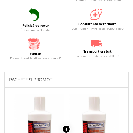
La comenzile de peste 250 de lei!
Consultanță veterinară
Politică de retur
Luni - Vineri, între orele 10:00-14:00
În termen de 30 zile!
Transport gratuit
Puncte
La comenzile de peste 200 lei!
Economiseşti la viitoarele comenzi!
PACHETE SI PROMOTII