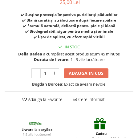
25,00 Lei
Suplimente și vitamine păsări și
găini
✔️
Susține protecția împotriva puricilor și păduchilor
Antidiareice
✔️
Blană curată și strălucitoare după fiecare spălare
Laxative
✔️
Formulă naturală, delicată pentru piele și blană
✔️
Biodegradabil, sigur pentru mediu și animale
Gel antiinflamator
✔️
Ușor de aplicat, cu efect rapid vizibil
IN STOC
Delia Badea
a cumpărat acest produs acum 45 minute!
Durata de livrare:
1 - 3 zile lucrătoare
ADAUGA IN COS
Bogdan Borcea
: Exact ce aveam nevoie.
Adauga la Favorite
Cere informatii
Livrare la easyBox
Cadou
1-2 zile lucrătoare!