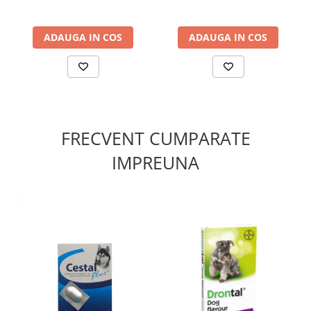
metildibromoglutaronitril, phenoxiethanol, 0,5% extract
de flori de
Tanacetum cinerariifolium
. Produs
biodegradabil.
ADAUGA IN COS
ADAUGA IN COS
FRECVENT CUMPARATE
IMPREUNA