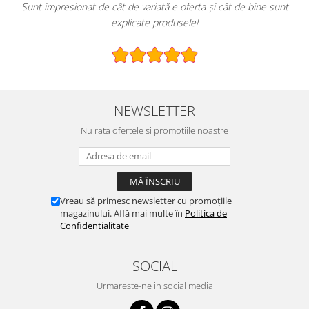
t de variată e oferta și cât de bine sunt
E greu să găsești un magazi
xplicate produsele!
sp
NEWSLETTER
Nu rata ofertele si promotiile noastre
Vreau să primesc newsletter cu promoțiile
magazinului. Află mai multe în
Politica de
Confidentialitate
SOCIAL
Urmareste-ne in social media