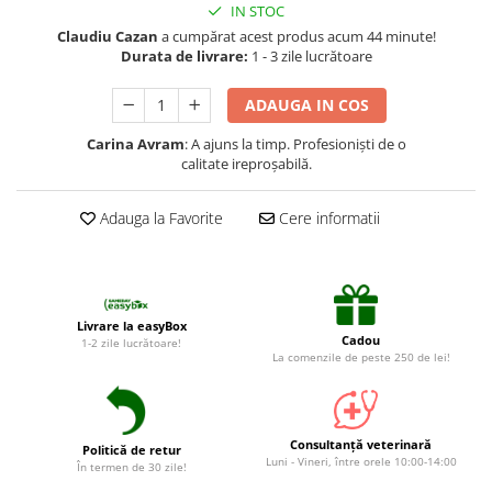
Suplimente și vitamine păsări și
IN STOC
găini
Claudiu Cazan
a cumpărat acest produs acum 44 minute!
Durata de livrare:
1 - 3 zile lucrătoare
Antidiareice
Laxative
ADAUGA IN COS
Gel antiinflamator
Carina Avram
: A ajuns la timp. Profesioniști de o
calitate ireproșabilă.
Adauga la Favorite
Cere informatii
Livrare la easyBox
Cadou
1-2 zile lucrătoare!
La comenzile de peste 250 de lei!
Consultanță veterinară
Politică de retur
Luni - Vineri, între orele 10:00-14:00
În termen de 30 zile!