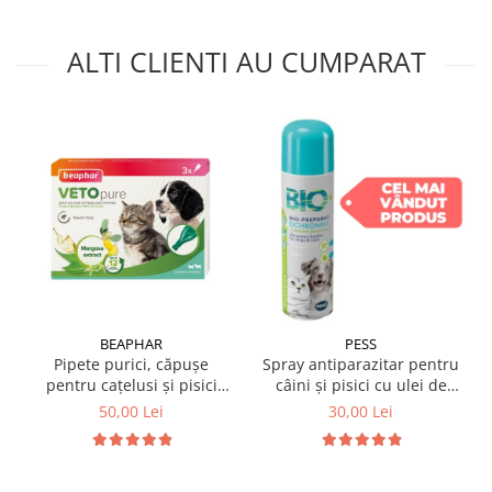
ALTI CLIENTI AU CUMPARAT
BEAPHAR
PESS
Pipete purici, căpușe
Spray antiparazitar pentru
pentru cațelusi și pisici
câini și pisici cu ulei de
mici, cutie cu 3 pipete,
geranium Pess 250 ml
50,00 Lei
30,00 Lei
Beaphar, Vetopure