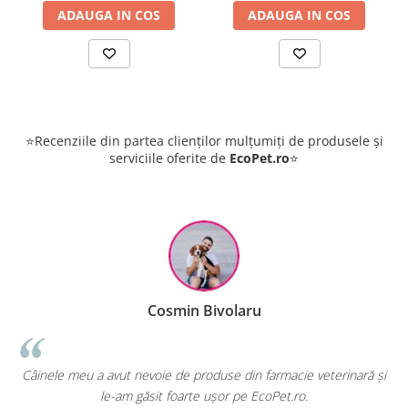
ADAUGA IN COS
ADAUGA IN COS
⭐Recenziile din partea clienților mulțumiți de produsele și
serviciile oferite de
EcoPet.ro
⭐
osmin Bivolaru
Ralu
ie de produse din farmacie veterinară și
EcoPet.ro este salvarea me
it foarte ușor pe EcoPet.ro.
hrană sau produse pentr