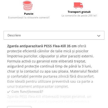
Transport gratuit
Puncte
La comenzile de peste 200 lei!
Economiseşti la viitoarele comenzi!
Descriere
Zgarda antiparazitară PESS Flea-Kill 35 cm
oferă
protecție eficientă câinilor de talie mică și pisicilor
împotriva puricilor, căpușelor și altor paraziți externi.
Formula activă cu geraniol este eliberată treptat,
asigurând protecție continuă timp de până la 3 luni,
chiar și la contactul cu apa sau ploaia. Materialul flexibil
și confortabil permite purtarea zilnică fără disconfort.
Este ideală pentru utilizare preventivă sau ca parte a
unui tratament antiparazitar complet.
✔️
Cum funcționează?
Zgarda PESS Flea-Kill eliberează treptat geraniol, un
ingredient natural care acționează rapid împotriva
puricilor și căpușelor. Substanța activă începe să