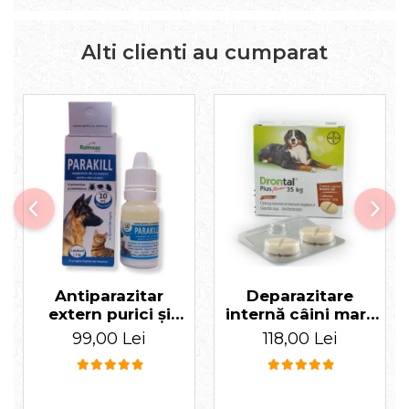
Alti clienti au cumparat
Antiparazitar
Deparazitare
extern purici și
internă câini mari,
căpușe, Parakill 10
Drontal XL câini
99,00 Lei
118,00 Lei
ml
>35kg cutie x 2
tablete