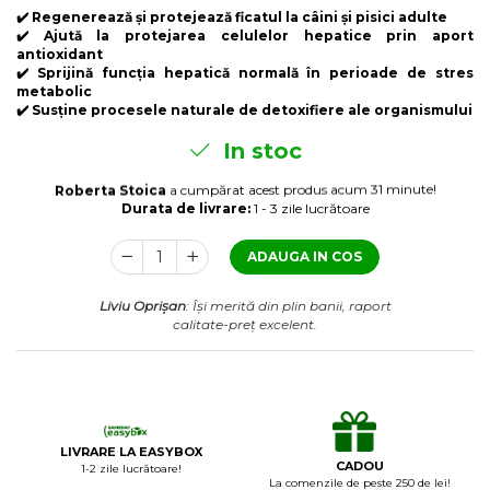
Laxative
✔️ Regenerează și protejează ficatul la câini și pisici adulte
✔️ Ajută la protejarea celulelor hepatice prin aport
Gel antiinflamator
antioxidant
✔️ Sprijină funcția hepatică normală în perioade de stres
metabolic
✔️ Susține procesele naturale de detoxifiere ale organismului
In stoc
Roberta Stoica
a cumpărat acest produs acum 31 minute!
Durata de livrare:
1 - 3 zile lucrătoare
ADAUGA IN COS
Liviu Oprișan
: Își merită din plin banii, raport
calitate-preț excelent.
LIVRARE LA EASYBOX
CADOU
1-2 zile lucrătoare!
La comenzile de peste 250 de lei!