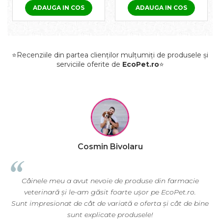
ADAUGA IN COS
ADAUGA IN COS
⭐Recenziile din partea clienților mulțumiți de produsele și
serviciile oferite de
EcoPet.ro
⭐
Bivolaru
Raluca Pop
e de produse din farmacie
EcoPet.ro este salvarea mea d
 foarte ușor pe EcoPet.ro.
nevoie de hrană sau produse pen
riată e oferta și cât de bine
volieră.
te produsele!
E greu să găsești un magazin o