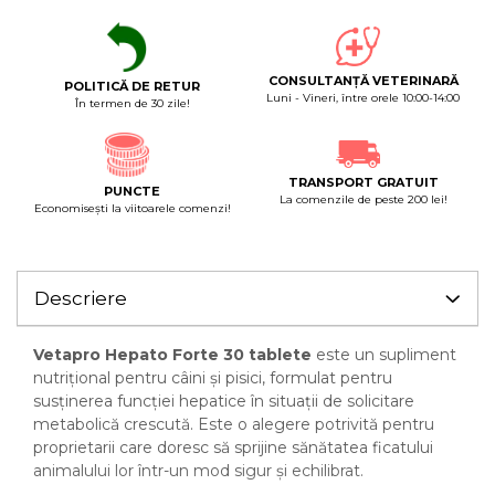
CONSULTANȚĂ VETERINARĂ
POLITICĂ DE RETUR
Luni - Vineri, între orele 10:00-14:00
În termen de 30 zile!
TRANSPORT GRATUIT
PUNCTE
La comenzile de peste 200 lei!
Economiseşti la viitoarele comenzi!
Descriere
Vetapro Hepato Forte 30 tablete
este un supliment
nutrițional pentru câini și pisici, formulat pentru
susținerea funcției hepatice în situații de solicitare
metabolică crescută. Este o alegere potrivită pentru
proprietarii care doresc să sprijine sănătatea ficatului
animalului lor într-un mod sigur și echilibrat.