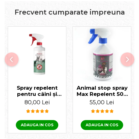
Frecvent cumparate impreuna
Spray repelent
Animal stop spray
pentru câini și
Max Repelent 500
pisici VL 500 ml
ml
80,00 Lei
55,00 Lei
ADAUGA IN COS
ADAUGA IN COS