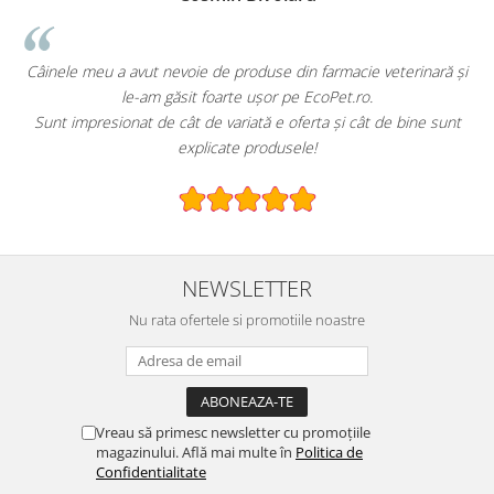
rinară și
EcoPet.ro este salvarea mea de fiecare dată când am nevoi
hrană sau produse pentru păsările exotice din volieră.
ine sunt
E greu să găsești un magazin online cu o gamă atât de largă
specializată.
NEWSLETTER
Nu rata ofertele si promotiile noastre
Vreau să primesc newsletter cu promoțiile
magazinului. Află mai multe în
Politica de
Confidentialitate