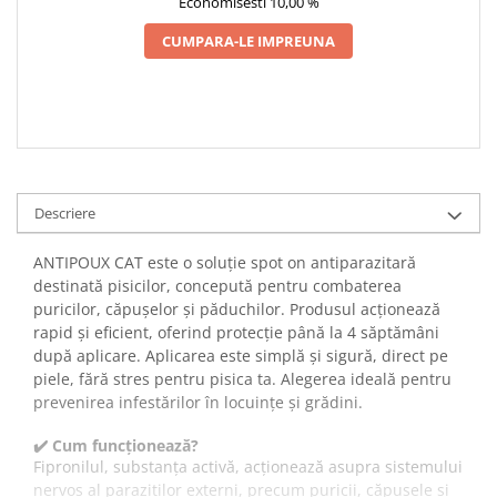
Economisesti 10,00 %
CUMPARA-LE IMPREUNA
Descriere
ANTIPOUX CAT este o soluție spot on antiparazitară
destinată pisicilor, concepută pentru combaterea
puricilor, căpușelor și păduchilor. Produsul acționează
rapid și eficient, oferind protecție până la 4 săptămâni
după aplicare. Aplicarea este simplă și sigură, direct pe
piele, fără stres pentru pisica ta. Alegerea ideală pentru
prevenirea infestărilor în locuințe și grădini.
✔️ Cum funcționează?
Fipronilul, substanța activă, acționează asupra sistemului
nervos al paraziților externi, precum puricii, căpușele și