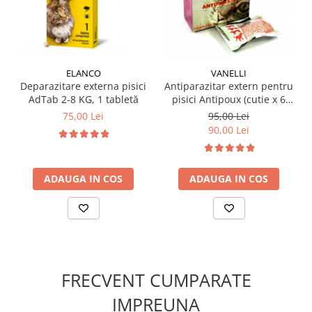
cărare în blană până pielea devine vizibilă, apoi se
goleste conținutul pipetei în mai multe puncte distanțate
2–3 cm. Nu repetați administrarea înainte de 4
săptămâni. Evitați ca animalele să se lingă între ele sau
să intre în contact cu zona tratată până la absorbția
ELANCO
VANELLI
Deparazitare externa pisici
Antiparazitar extern pentru
completă.
AdTab 2-8 KG, 1 tabletă
pisici Antipoux (cutie x 6
✔️ Compoziție:
pipete)
Substanță activă: Fipronil 100 mg/ml
75,00 Lei
95,00 Lei
1 pipetă conține 0,5 ml soluție
90,00 Lei
ADAUGA IN COS
ADAUGA IN COS
FRECVENT CUMPARATE
IMPREUNA