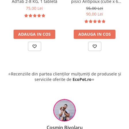
AdTab 2-8 KG, 1 tabletă
pisici Antipoux (cutie x 6
pipete)
75,00 Lei
95,00 Lei
90,00 Lei
ADAUGA IN COS
ADAUGA IN COS
⭐Recenziile din partea clienților mulțumiți de produsele și
serviciile oferite de
EcoPet.ro
⭐
Raluca Popescu