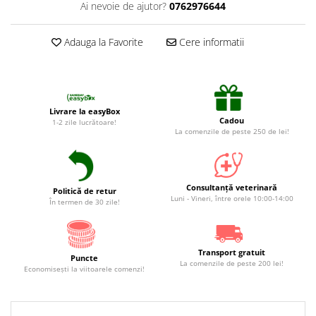
Suplimente și vitamine păsări și
Ai nevoie de ajutor?
0762976644
găini
Antidiareice
Adauga la Favorite
Cere informatii
Laxative
Gel antiinflamator
Livrare la easyBox
Cadou
1-2 zile lucrătoare!
La comenzile de peste 250 de lei!
Consultanță veterinară
Politică de retur
Luni - Vineri, între orele 10:00-14:00
În termen de 30 zile!
Transport gratuit
Puncte
La comenzile de peste 200 lei!
Economiseşti la viitoarele comenzi!