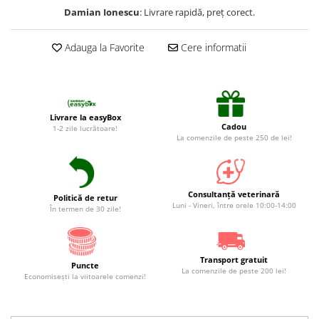
Suplimente și vitamine păsări și
Damian Ionescu
: Livrare rapidă, preț corect.
găini
Antidiareice
Adauga la Favorite
Cere informatii
Laxative
Gel antiinflamator
Livrare la easyBox
Cadou
1-2 zile lucrătoare!
La comenzile de peste 250 de lei!
Consultanță veterinară
Politică de retur
Luni - Vineri, între orele 10:00-14:00
În termen de 30 zile!
Transport gratuit
Puncte
La comenzile de peste 200 lei!
Economiseşti la viitoarele comenzi!