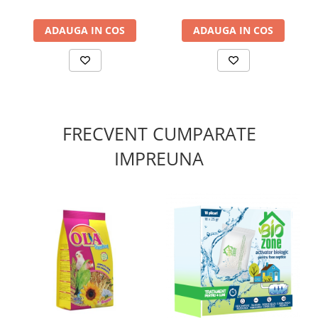
Taurina
este implicată în conjugarea acizilor biliari,
ml
proces esențial pentru digestia grăsimilor și eliminarea
ADAUGA IN COS
ADAUGA IN COS
toxinelor din organism. Deficiența de taurină la pisici, în
special, poate afecta grav funcția biliară.
Vitamina C
susține imunitatea și participă la numeroase
funcții metabolice hepatice, completând profilul
antioxidant al formulei.
FRECVENT CUMPARATE
✔️ Beneficii:
Hepatoprotecție activă
: formulă multitarget care
IMPREUNA
acționează simultan pe mai multe căi de apărare
hepatică.
Adjuvant în tratamentul insuficienței hepatice
:
susține medicația specifică prescrisă de medicul
veterinar, fără a o înlocui.
Fără conservanți
: formulă curată, cu ingrediente bine
tolerate.
Capsule twist-off cu aromă de pui
: administrare
facilă, acceptată natural de animale.
Produs fabricat în România
de Antibiotice SA Iași, sub
stricte standarde de calitate farmaceutică.