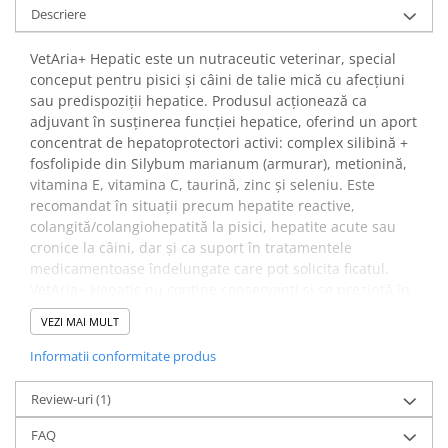
Descriere
VetAria+ Hepatic este un nutraceutic veterinar, special
conceput pentru pisici și câini de talie mică cu afecțiuni
sau predispoziții hepatice. Produsul acționează ca
adjuvant în susținerea funcției hepatice, oferind un aport
concentrat de hepatoprotectori activi: complex silibină +
fosfolipide din Silybum marianum (armurar), metionină,
vitamina E, vitamina C, taurină, zinc și seleniu. Este
recomandat în situații precum hepatite reactive,
colangită/colangiohepatită la pisici, hepatite acute sau
cronice la câini, dar și ca suport în tratamentele
medicamentoase îndelungate care pot solicita ficatul.
VetAria+ Hepatic nu conține conservanți și se prezintă în
capsule twist-off cu aromă de pui, ușor acceptate de
VEZI MAI MULT
animale.
Informatii conformitate produs
✔️ Cum funcționează?
VetAria+ Hepatic reunește într-o singură capsulă mai
Review-uri
(1)
mulți compuși cu acțiune hepatoprotectoare dovedită,
FAQ
care acționează pe mai multe căi metabolice simultan.