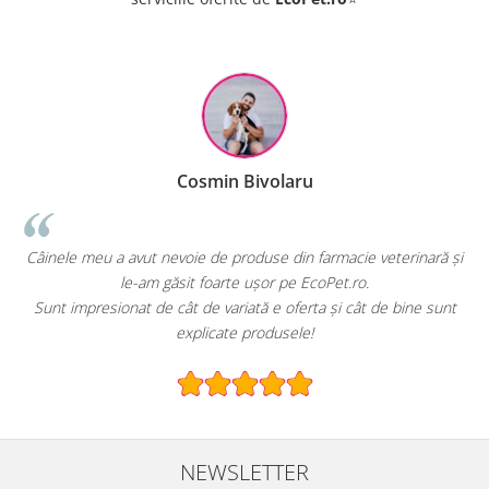
hipersensibilitate cunoscută la oricare dintre
ingrediente. Nu se depășește doza recomandată.
Produsul nu înlocuiește o dietă variată și
echilibrată.
min Bivolaru
Raluca
de produse din farmacie veterinară și
EcoPet.ro este salvarea mea d
foarte ușor pe EcoPet.ro.
hrană sau produse pentru p
e variată e oferta și cât de bine sunt
E greu să găsești un magazin o
icate produsele!
speci
NEWSLETTER