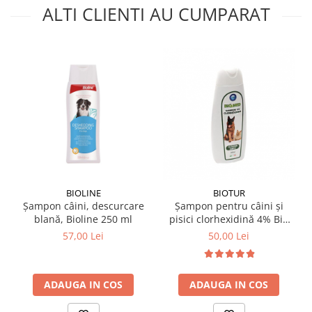
ALTI CLIENTI AU CUMPARAT
BIOLINE
BIOTUR
Șampon câini, descurcare
Șampon pentru câini și
blană, Bioline 250 ml
pisici clorhexidină 4% Bio
Med 300 ml
57,00 Lei
50,00 Lei
ADAUGA IN COS
ADAUGA IN COS