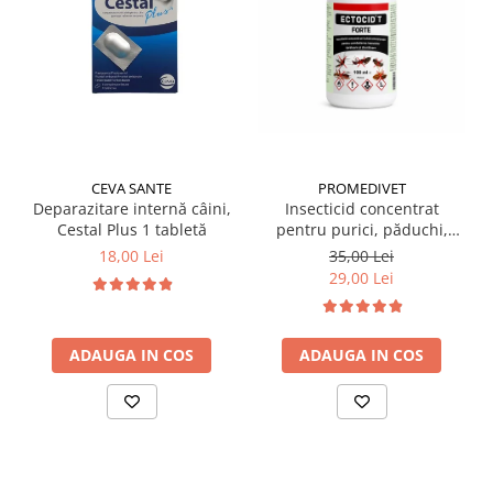
CEVA SANTE
PROMEDIVET
Deparazitare internă câini,
Insecticid concentrat
Cestal Plus 1 tabletă
pentru purici, păduchi,
gândaci Ectocid Forte T 100
18,00 Lei
35,00 Lei
ml
29,00 Lei
ADAUGA IN COS
ADAUGA IN COS