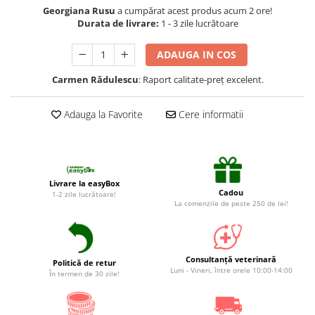
Suplimente și vitamine păsări și
Georgiana Rusu
a cumpărat acest produs acum 2 ore!
găini
Durata de livrare:
1 - 3 zile lucrătoare
Antidiareice
ADAUGA IN COS
Laxative
Carmen Rădulescu
: Raport calitate-preț excelent.
Gel antiinflamator
Adauga la Favorite
Cere informatii
Livrare la easyBox
Cadou
1-2 zile lucrătoare!
La comenzile de peste 250 de lei!
Consultanță veterinară
Politică de retur
Luni - Vineri, între orele 10:00-14:00
În termen de 30 zile!