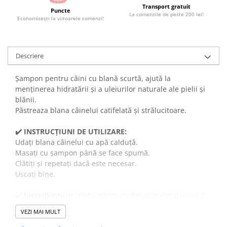
Transport gratuit
Puncte
La comenzile de peste 200 lei!
Economiseşti la viitoarele comenzi!
Descriere
Șampon pentru câini cu blană scurtă, ajută la
menţinerea hidratării şi a uleiurilor naturale ale pielii şi
blănii.
Păstreaza blana câinelui catifelată și strălucitoare.
✔️
INSTRUCȚIUNI DE UTILIZARE:
Udați blana câinelui cu apă calduță.
Masați cu șampon până se face spumă.
Clătiți și repetați dacă este necesar.
Uscați bine.
✔️
Ingrediente
în conformitate cu Regulamentul privind
detergenții:
VEZI MAI MULT
5-15% surfactanți anionici, mai puțin de 5% surfactanți