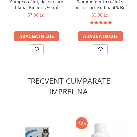
Șampon câini, descurcare
Șampon pentru câini și
blană, Bioline 250 ml
pisici clorhexidină 4% Bio
Med 300 ml
57,00 Lei
50,00 Lei
ADAUGA IN COS
ADAUGA IN COS
FRECVENT CUMPARATE
IMPREUNA
-17%