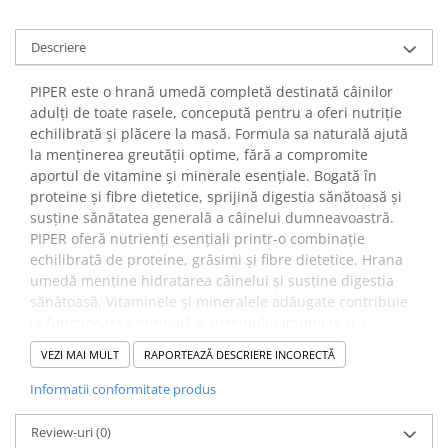
Descriere
PIPER este o hrană umedă completă destinată câinilor
adulți de toate rasele, concepută pentru a oferi nutriție
echilibrată și plăcere la masă. Formula sa naturală ajută
la menținerea greutății optime, fără a compromite
aportul de vitamine și minerale esențiale. Bogată în
proteine și fibre dietetice, sprijină digestia sănătoasă și
susține sănătatea generală a câinelui dumneavoastră.
PIPER oferă nutrienți esențiali printr-o combinație
echilibrată de proteine, grăsimi și fibre dietetice. Hrana
umedă menține hidratarea câinelui și susține digestia
sănătoasă. Vitaminele și mineralele adăugate contribuie
la funcționarea normală a sistemului imunitar și a
metabolismului.
VEZI MAI MULT
RAPORTEAZĂ DESCRIERE INCORECTĂ
✔️ Beneficii:
Hrană cu valoare nutritivă ridicată, care satisface foamea
Informatii conformitate produs
fără a adăuga calorii excesive. Ingredientele naturale și
textura umedă cresc acceptabilitatea, iar fibrele dietetice
Review-uri
(0)