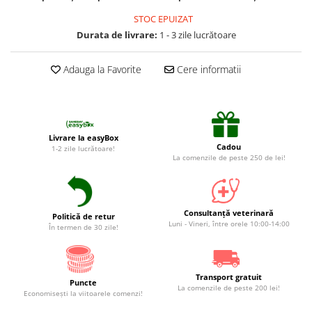
Suplimente și vitamine păsări și
găini
STOC EPUIZAT
Durata de livrare:
1 - 3 zile lucrătoare
Antidiareice
Laxative
Adauga la Favorite
Cere informatii
Gel antiinflamator
Livrare la easyBox
Cadou
1-2 zile lucrătoare!
La comenzile de peste 250 de lei!
Consultanță veterinară
Politică de retur
Luni - Vineri, între orele 10:00-14:00
În termen de 30 zile!
Transport gratuit
Puncte
La comenzile de peste 200 lei!
Economiseşti la viitoarele comenzi!