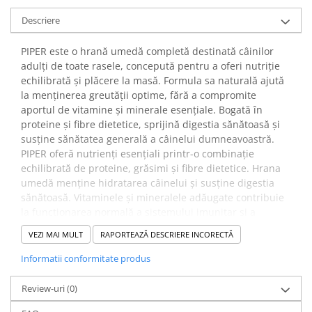
Descriere
PIPER este o hrană umedă completă destinată câinilor
adulți de toate rasele, concepută pentru a oferi nutriție
echilibrată și plăcere la masă. Formula sa naturală ajută
la menținerea greutății optime, fără a compromite
aportul de vitamine și minerale esențiale. Bogată în
proteine și fibre dietetice, sprijină digestia sănătoasă și
susține sănătatea generală a câinelui dumneavoastră.
PIPER oferă nutrienți esențiali printr-o combinație
echilibrată de proteine, grăsimi și fibre dietetice. Hrana
umedă menține hidratarea câinelui și susține digestia
sănătoasă. Vitaminele și mineralele adăugate contribuie
la funcționarea normală a sistemului imunitar și a
metabolismului.
VEZI MAI MULT
RAPORTEAZĂ DESCRIERE INCORECTĂ
✔️ Beneficii:
Hrană cu valoare nutritivă ridicată, care satisface foamea
Informatii conformitate produs
fără a adăuga calorii excesive. Ingredientele naturale și
textura umedă cresc acceptabilitatea, iar fibrele dietetice
Review-uri
(0)
sprijină un tranzit intestinal echilibrat. Mineralele și