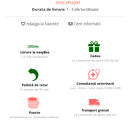
Suplimente și vitamine păsări și
STOC EPUIZAT
găini
Durata de livrare:
1 - 3 zile lucrătoare
Antidiareice
Adauga la Favorite
Cere informatii
Laxative
Gel antiinflamator
Livrare la easyBox
Cadou
1-2 zile lucrătoare!
La comenzile de peste 250 de lei!
Consultanță veterinară
Politică de retur
Luni - Vineri, între orele 10:00-14:00
În termen de 30 zile!
Transport gratuit
Puncte
La comenzile de peste 200 lei!
Economiseşti la viitoarele comenzi!