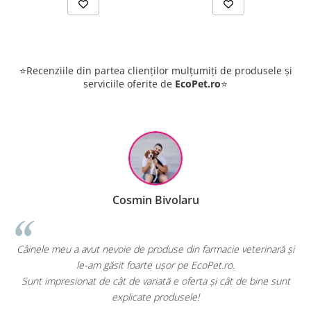
⭐Recenziile din partea clienților mulțumiți de produsele și
serviciile oferite de
EcoPet.ro
⭐
Cosmin Bivolaru
u a avut nevoie de produse din farmacie veterinară și
EcoPet.ro este
le-am găsit foarte ușor pe EcoPet.ro.
hrană sau 
sionat de cât de variată e oferta și cât de bine sunt
E greu să găse
explicate produsele!