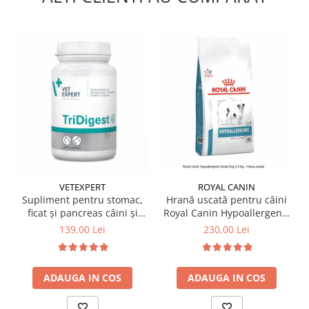
VETEXPERT
ROYAL CANIN
Supliment pentru stomac,
Hrană uscată pentru câini
ficat și pancreas câini și
Royal Canin Hypoallergenic
pisici, Tridigest 40 tablete
3.5 KG
139,00 Lei
230,00 Lei
ADAUGA IN COS
ADAUGA IN COS