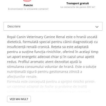
Transport gratuit
Puncte
La comenzile de peste 200 lei!
Economiseşti la viitoarele comenzi!
Descriere
Royal Canin Veterinary Canine Renal este o hrană uscată
dietetică, formulată special pentru câinii diagnosticați cu
insuficiență renală cronică. Rețeta sa este adaptată
pentru a susține funcția rinichilor, oferind în același timp
un aport energetic adecvat chiar și în cazul unui apetit
redus. Profilul aromatic atent dezvoltat ajută la
stimularea consumului voluntar de hrană. Este o soluție
nutrițională sigură pentru gestionarea zilnică a
afecțiunilor renale.
Formula este concepută pentru a sprijini rinichii printr-
un conținut adaptat de fosfor și proteine de înaltă
calitate, selectate pentru digestibilitatea lor crescută.
Densitatea energetică ridicată permite oferirea unor
VEZI MAI MULT
porții mai mici, reducând stresul metabolic și susținând