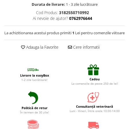
Suplimente și vitamine păsări și
Durata de livrare:
1 - 3 zile lucrătoare
găini
Cod Produs:
3182550710992
Antidiareice
Ai nevoie de ajutor?
0762976644
Laxative
Gel antiinflamator
La achizitionarea acestui produs primiti
1
Lei pentru comenzile viitoare
Adauga la Favorite
Cere informatii
Livrare la easyBox
Cadou
1-2 zile lucrătoare!
La comenzile de peste 250 de lei!
Consultanță veterinară
Politică de retur
Luni - Vineri, între orele 10:00-14:00
În termen de 30 zile!