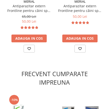
MERIAL
MERIAL
Antiparazitar extern
Antiparazitar extern
Frontline pentru câini spot
Frontline pentru câini spot
✔️
Ambalaj:
on 2-10 KG, 1 pipetă
on 20-40 KG, 1 pipetă
65,00 Lei
50,00 Lei
1KG
de hrană uscată veterinară
50,00 Lei
Ambalaj sigilat, cu zip-lock pentru prospețime
Ideal pentru testare sau consum de scurtă durată, se
administreaza pana la12 saptamanani consecutiv
ADAUGA IN COS
ADAUGA IN COS
FRECVENT CUMPARATE
IMPREUNA
-10%