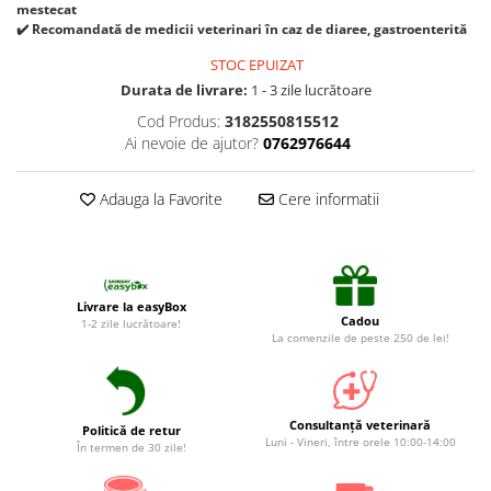
Suplimente și vitamine păsări și
mestecat
găini
✔️ Recomandată de medicii veterinari în caz de diaree, gastroenterită
Antidiareice
STOC EPUIZAT
Durata de livrare:
1 - 3 zile lucrătoare
Laxative
Cod Produs:
3182550815512
Gel antiinflamator
Ai nevoie de ajutor?
0762976644
Adauga la Favorite
Cere informatii
Livrare la easyBox
Cadou
1-2 zile lucrătoare!
La comenzile de peste 250 de lei!
Consultanță veterinară
Politică de retur
Luni - Vineri, între orele 10:00-14:00
În termen de 30 zile!