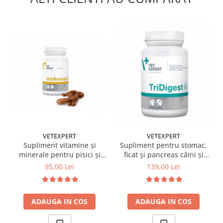
VETEXPERT
VETEXPERT
Supliment vitamine și
Supliment pentru stomac,
minerale pentru pisici și
ficat și pancreas câini și
câini, Vetaminex 60 caps
pisici, Tridigest 40 tablete
95,00 Lei
139,00 Lei
ADAUGA IN COS
ADAUGA IN COS