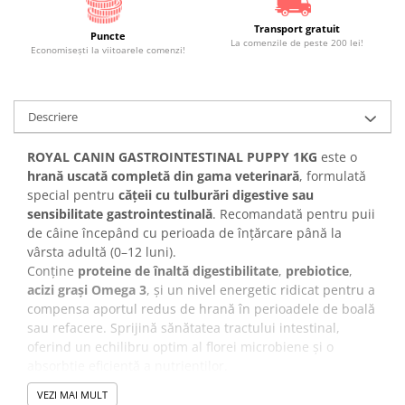
Transport gratuit
Puncte
La comenzile de peste 200 lei!
Economiseşti la viitoarele comenzi!
Descriere
ROYAL CANIN GASTROINTESTINAL PUPPY 1KG
este o
hrană uscată completă din gama veterinară
, formulată
special pentru
cățeii cu tulburări digestive sau
sensibilitate gastrointestinală
. Recomandată pentru puii
de câine începând cu perioada de înțărcare până la
vârsta adultă (0–12 luni).
Conține
proteine de înaltă digestibilitate
,
prebiotice
,
acizi grași Omega 3
, și un nivel energetic ridicat pentru a
compensa aportul redus de hrană în perioadele de boală
sau refacere. Sprijină sănătatea tractului intestinal,
oferind un echilibru optim al florei microbiene și o
absorbție eficientă a nutrienților.
VEZI MAI MULT