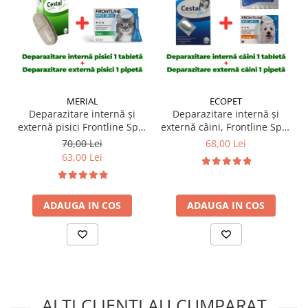
MERIAL
ECOPET
Deparazitare internă și
Deparazitare internă și
externă pisici Frontline Spot
externă câini, Frontline Spot
On 1 pipetă + Cestal Cat 1
On Dog 2-10kg 1 pipeta +
70,00 Lei
68,00 Lei
tabletă
Cestal Dog 1 tableta
63,00 Lei
ADAUGA IN COS
ADAUGA IN COS
ALTI CLIENTI AU CUMPARAT