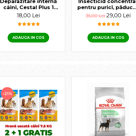
Deparazitare internă
Insecticid concentra
câini, Cestal Plus 1
pentru purici, păduch
tabletă
gândaci Ectocid For
18,00 Lei
29,00 Lei
35,00 Lei
T 100 ml
ADAUGA IN COS
ADAUGA IN COS
-21%