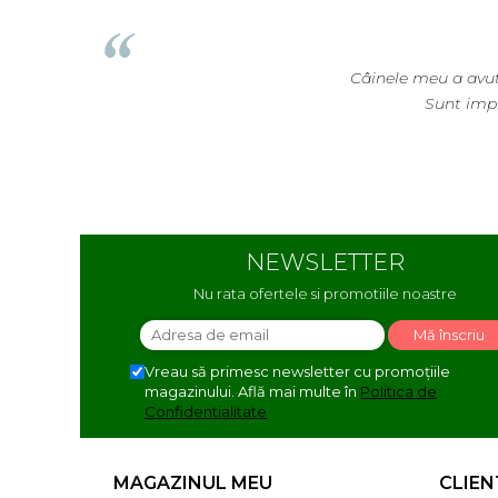
Câinele meu a avut
Sunt impr
NEWSLETTER
Nu rata ofertele si promotiile noastre
Vreau să primesc newsletter cu promoțiile
magazinului. Află mai multe în
Politica de
Confidentialitate
MAGAZINUL MEU
CLIEN