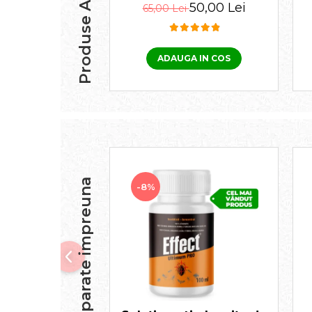
Produse Alternative
spot on 2-10 KG, 1
50,00 Lei
65,00 Lei
pipetă
ADAUGA IN COS
Frecvent cumparate impreuna
-8%