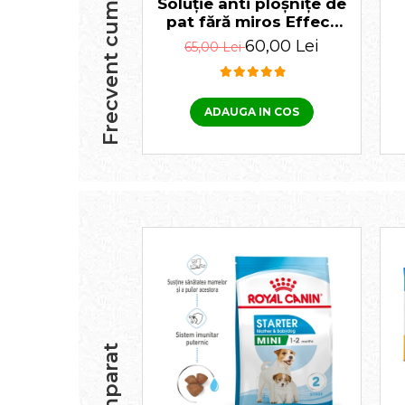
Soluție anti ploșnițe de
pat fără miros Effect
Ultimum PRO 100 ml
60,00 Lei
65,00 Lei
ADAUGA IN COS