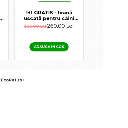
u
1+1 GRATIS - hrană
uscată pentru câini
G
adulți talie mică Hit
260,00 Lei
380,00 Lei
Mini Adult 10 kg
ADAUGA IN COS
e
EcoPet.ro
⭐