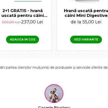
2+1 GRATIS - hrană
Hrană uscată pentr
uscată pentru câini
câini Mini Digestive
adulți Campion 7,5 kg
Care Royal Canin 8 K
237,00 Lei
de la 55,00 Lei
300,00 Lei
ADAUGA IN COS
VEZI VARIANTE
in partea clienților mulțumiți de produsele și serviciile oferite d
Cosmin Bivolaru