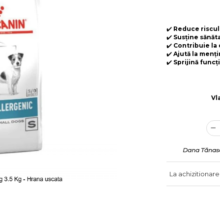
✔️
Reduce riscul 
✔️
Susține sănăta
✔️
Contribuie la 
✔️
Ajută la menți
✔️
Sprijină funcț
Vl
Dana Tănas
La achizitionare