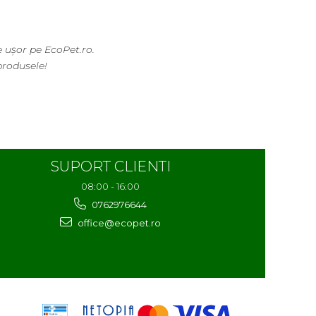
 ușor pe EcoPet.ro.
produsele!
SUPORT CLIENTI
08:00 - 16:00
0762976644
office@ecopet.ro