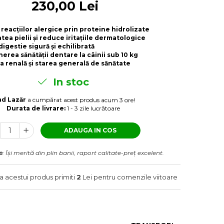
230,00 Lei
reacțiilor alergice prin proteine hidrolizate
tea pielii și reduce iritațiile dermatologice
digestie sigură și echilibrată
nerea sănătății dentare la câinii sub 10 kg
ia renală și starea generală de sănătate
In stoc
ad Lazăr
a cumpărat acest produs acum 3 ore!
Durata de livrare:
1 - 3 zile lucrătoare
ADAUGA IN COS
e
: Își merită din plin banii, raport calitate-preț excelent.
a acestui produs primiti
2
Lei pentru comenzile viitoare