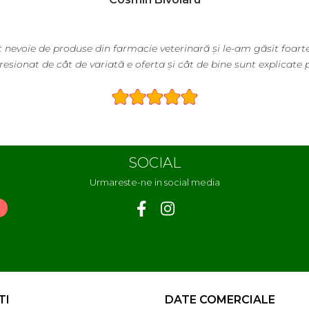
 nevoie de produse din farmacie veterinară și le-am găsit foarte
esionat de cât de variată e oferta și cât de bine sunt explicate 
SOCIAL
Urmareste-ne in social media
TI
DATE COMERCIALE