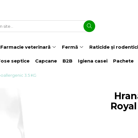
Farmacie veterinară
Fermă
Raticide și rodentic
Fose septice
Capcane
B2B
Igiena casei
Pachete
oallergenic 3.5 KG
Hran
Royal