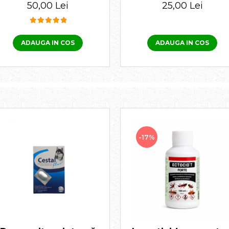
spot on 20-40 KG, 1
250 ml
50,00 Lei
25,00 Lei
pipetă
ADAUGA IN COS
ADAUGA IN COS
-17%