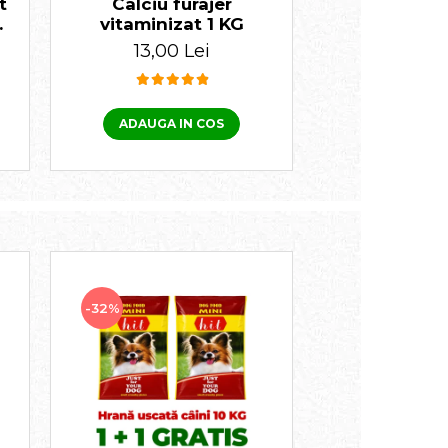
t
Calciu furajer
Deparazitar
i,
vitaminizat 1 KG
pisici, Cesta
te
13,00 Lei
25,00 
ADAUGA IN COS
ADAUGA I
-32%