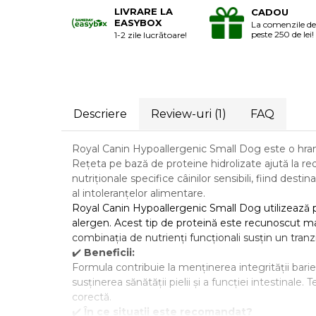
Laxative
LIVRARE LA
CADOU
EASYBOX
La comenzile de
Gel antiinflamator
peste 250 de lei!
1-2 zile lucrătoare!
Descriere
Review-uri
(1)
FAQ
Royal Canin Hypoallergenic Small Dog este o hrană 
Rețeta pe bază de proteine hidrolizate ajută la red
nutriționale specifice câinilor sensibili, fiind de
al intoleranțelor alimentare.
Royal Canin Hypoallergenic Small Dog utilizează p
alergen. Acest tip de proteină este recunoscut mai u
combinația de nutrienți funcționali susțin un tranzit
✔️
Beneficii:
Formula contribuie la menținerea integrității barier
susținerea sănătății pielii și a funcției intestinale
corectă.
✔️
În ce situații este recomandat?