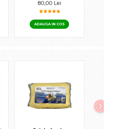
spot on 10-
80,00 Lei
50,00 
pipe
ADAUGA IN COS
ADAUGA I