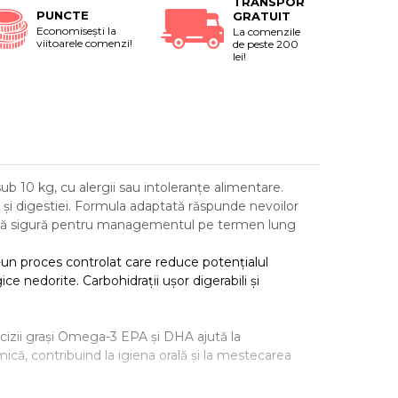
TRANSPORT
PUNCTE
GRATUIT
Economiseşti la
La comenzile
viitoarele comenzi!
de peste 200
lei!
ub 10 kg, cu alergii sau intoleranțe alimentare.
i și digestiei. Formula adaptată răspunde nevoilor
ițională sigură pentru managementul pe termen lung
-un proces controlat care reduce potențialul
ce nedorite. Carbohidrații ușor digerabili și
 Acizii grași Omega-3 EPA și DHA ajută la
 mică, contribuind la igiena orală și la mestecarea