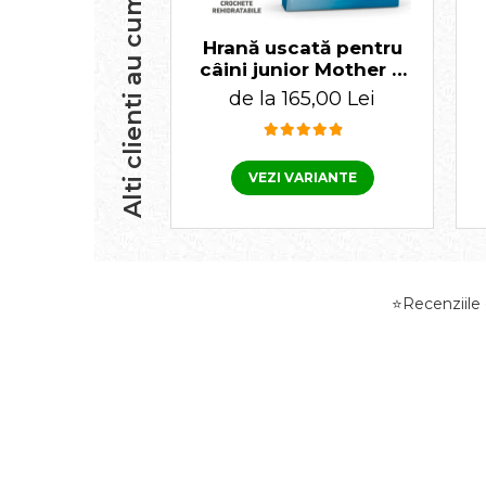
Alti clienti au cumparat
Hrană uscată pentru
câini junior Mother &
Baby Dog Royal Canin
de la 165,00 Lei
VEZI VARIANTE
⭐Recenziile d