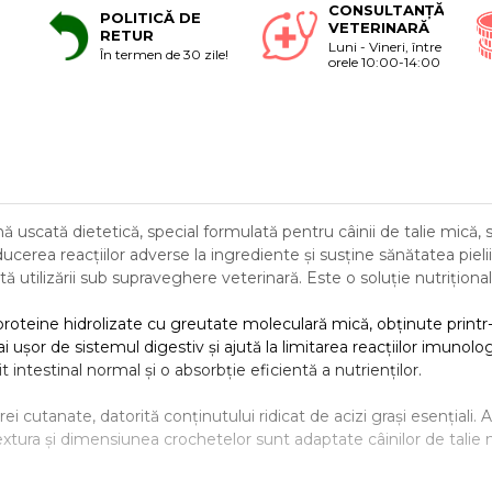
CONSULTANȚĂ
POLITICĂ DE
VETERINARĂ
RETUR
Luni - Vineri, între
În termen de 30 zile!
orele 10:00-14:00
uscată dietetică, special formulată pentru câinii de talie mică, s
ucerea reacțiilor adverse la ingrediente și susține sănătatea pieli
stinată utilizării sub supraveghere veterinară. Este o soluție nutr
roteine hidrolizate cu greutate moleculară mică, obținute printr
șor de sistemul digestiv și ajută la limitarea reacțiilor imunologi
 intestinal normal și o absorbție eficientă a nutrienților.
ei cutanate, datorită conținutului ridicat de acizi grași esențiali.
. Textura și dimensiunea crochetelor sunt adaptate câinilor de talie