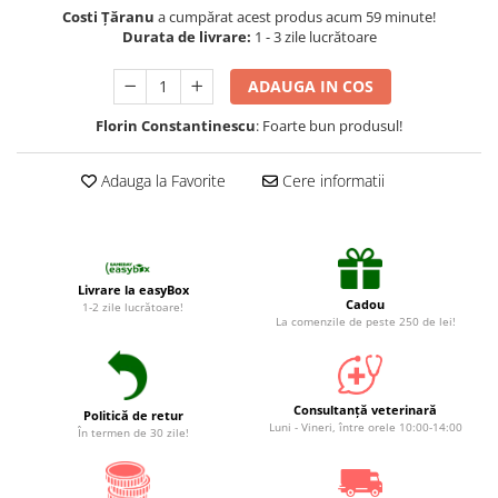
Suplimente și vitamine păsări și
Costi Țăranu
a cumpărat acest produs acum 59 minute!
găini
Durata de livrare:
1 - 3 zile lucrătoare
Antidiareice
ADAUGA IN COS
Laxative
Florin Constantinescu
: Foarte bun produsul!
Gel antiinflamator
Adauga la Favorite
Cere informatii
Livrare la easyBox
Cadou
1-2 zile lucrătoare!
La comenzile de peste 250 de lei!
Consultanță veterinară
Politică de retur
Luni - Vineri, între orele 10:00-14:00
În termen de 30 zile!