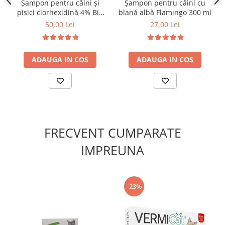
Șampon pentru câini și
Șampon pentru câini cu
<5% surfactanți amfoteri
pisici clorhexidină 4% Bio
blană albă Flamingo 300 ml
Parfum, benzoat de sodiu
Med 300 ml
50,00 Lei
27,00 Lei
Fabricat în Europa, conform standardelor de siguranță
pentru animale
ADAUGA IN COS
ADAUGA IN COS
FRECVENT CUMPARATE
IMPREUNA
-23%