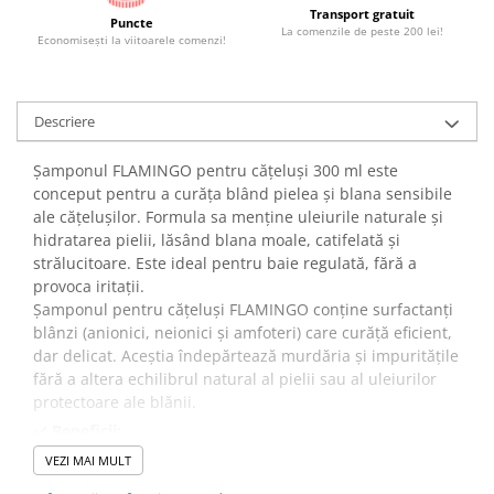
Transport gratuit
Puncte
La comenzile de peste 200 lei!
Economiseşti la viitoarele comenzi!
Descriere
Șamponul FLAMINGO pentru cățeluși 300 ml este
conceput pentru a curăța blând pielea și blana sensibile
ale cățelușilor. Formula sa menține uleiurile naturale și
hidratarea pielii, lăsând blana moale, catifelată și
strălucitoare. Este ideal pentru baie regulată, fără a
provoca iritații.
Șamponul pentru cățeluși FLAMINGO conține surfactanți
blânzi (anionici, neionici și amfoteri) care curăță eficient,
dar delicat. Aceștia îndepărtează murdăria și impuritățile
fără a altera echilibrul natural al pielii sau al uleiurilor
protectoare ale blănii.
✔️
Beneficii:
Menține pielea hidratată și sănătoasă.
VEZI MAI MULT
Asigură o blană moale, catifelată și strălucitoare.