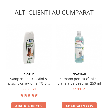
ALTI CLIENTI AU CUMPARAT
BIOTUR
BEAPHAR
Șampon pentru câini și
Șampon pentru câini cu
pisici clorhexidină 4% Bio
blană albă Beaphar 250 ml
Med 300 ml
50,00 Lei
32,00 Lei
ADAUGA IN COS
ADAUGA IN COS