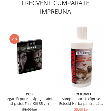
FRECVENT CUMPARATE
IMPREUNA
-20%
PESS
PROMEDIVET
Zgardă purici, căpușe câini
Șampon purici, căpușe,
și pisici, Flea-Kill 35 cm
Ectocid Herba pentru câini
și pisici 200 ml
25,00 Lei
25,00 Lei