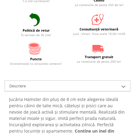
Cadou
1-2 zile lucrătoare!
La comenzile de peste 250 de lei!
Consultanță veterinară
Politică de retur
Luni - Vineri, între orele 10:00-14:00
În termen de 30 zile!
Transport gratuit
Puncte
La comenzile de peste 200 lei!
Economiseşti la viitoarele comenzi!
Descriere
Jucăria Hamster din pluș de 8 cm este alegerea ideală
pentru câinii de talie mică, cățeluși și pisici care au
nevoie de joacă activă și stimulare mentală. Realizată din
material moale și sigur, imită perfect prada naturală,
încurajând explorarea și activitatea zilnică. Perfectă
pentru locuințe și apartamente.
Contine un inel din