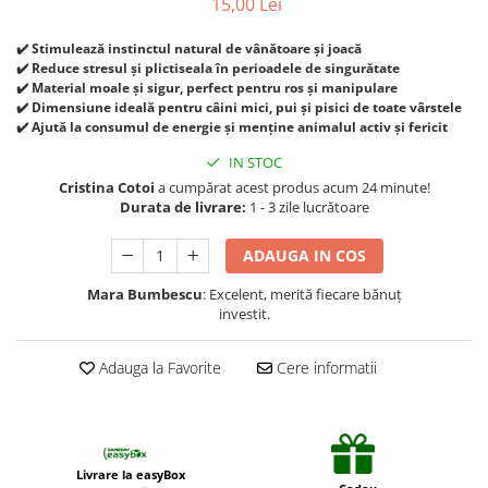
15,00 Lei
Suplimente și vitamine păsări și
găini
✔️ Stimulează instinctul natural de vânătoare și joacă
Antidiareice
✔️ Reduce stresul și plictiseala în perioadele de singurătate
✔️ Material moale și sigur, perfect pentru ros și manipulare
Laxative
✔️ Dimensiune ideală pentru câini mici, pui și pisici de toate vârstele
Gel antiinflamator
✔️ Ajută la consumul de energie și menține animalul activ și fericit
IN STOC
Cristina Cotoi
a cumpărat acest produs acum 24 minute!
Durata de livrare:
1 - 3 zile lucrătoare
ADAUGA IN COS
Mara Bumbescu
: Excelent, merită fiecare bănuț
investit.
Adauga la Favorite
Cere informatii
Livrare la easyBox