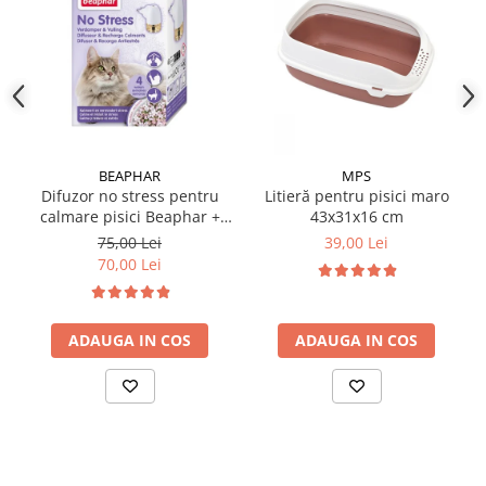
Oferiți jucăria animalului pentru joacă zilnică, dupa ce
trageti de inel, apoi se va misca
Supravegheați primele sesiuni de joacă
Îndepărtați jucăria dacă devine deteriorată
Ideală pentru aport, prins, purtat sau ros ușor
✔️
Compoziție:
Pluș moale premium
BEAPHAR
MPS
Umplutură sigură pentru animale
Difuzor no stress pentru
Litieră pentru pisici maro
Material ușor, rezistent și non-toxic
calmare pisici Beaphar +
43x31x16 cm
rezervă 30 ml
75,00 Lei
39,00 Lei
70,00 Lei
ADAUGA IN COS
ADAUGA IN COS