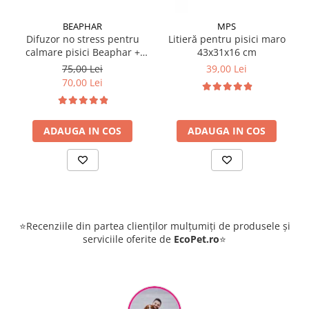
BEAPHAR
MPS
Difuzor no stress pentru
Litieră pentru pisici maro
calmare pisici Beaphar +
43x31x16 cm
rezervă 30 ml
75,00 Lei
39,00 Lei
70,00 Lei
ADAUGA IN COS
ADAUGA IN COS
⭐Recenziile din partea clienților mulțumiți de produsele și
serviciile oferite de
EcoPet.ro
⭐