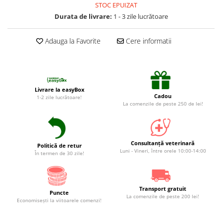
Suplimente și vitamine păsări și
STOC EPUIZAT
găini
Durata de livrare:
1 - 3 zile lucrătoare
Antidiareice
Adauga la Favorite
Cere informatii
Laxative
Gel antiinflamator
Livrare la easyBox
Cadou
1-2 zile lucrătoare!
La comenzile de peste 250 de lei!
Consultanță veterinară
Politică de retur
Luni - Vineri, între orele 10:00-14:00
În termen de 30 zile!
Transport gratuit
Puncte
La comenzile de peste 200 lei!
Economiseşti la viitoarele comenzi!