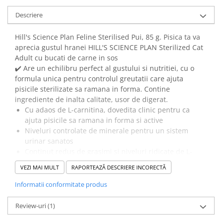
Descriere
Hill's Science Plan Feline Sterilised Pui, 85 g. Pisica ta va
aprecia gustul hranei HILL'S SCIENCE PLAN Sterilized Cat
Adult cu bucati de carne in sos
✔️ Are un echilibru perfect al gustului si nutritiei, cu o
formula unica pentru controlul greutatii care ajuta
pisicile sterilizate sa ramana in forma. Contine
ingrediente de inalta calitate, usor de digerat.
Cu adaos de L-carnitina, dovedita clinic pentru ca
ajuta pisicile sa ramana in forma si active
Niveluri controlate de minerale pentru un sistem
urinar sanatos
Continut redus de grasimi si niveluri ridicate de L-
lizina, pentru a ajuta la mentinerea vitalitatii
VEZI MAI MULT
RAPORTEAZĂ DESCRIERE INCORECTĂ
✔️
Recomandat pentru:
Pisici adulte sterilizate cu varsta intre 6 luni si 6 ani.
Informatii conformitate produs
X
Nu este recomandat pentru:
Pisoi < 6 luni, pisici gestante sau care alapteaza. In
Review-uri
(1)
timpul perioadei de gestatie sau alaptare, pisicile