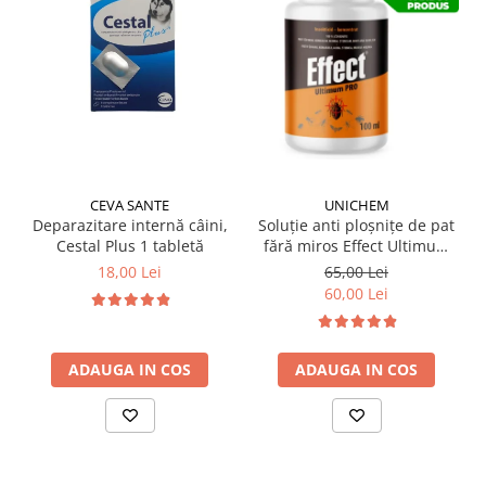
CEVA SANTE
UNICHEM
Deparazitare internă câini,
Soluție anti ploșnițe de pat
Cestal Plus 1 tabletă
fără miros Effect Ultimum
PRO 100 ml
18,00 Lei
65,00 Lei
60,00 Lei
ADAUGA IN COS
ADAUGA IN COS