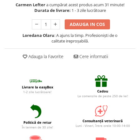
Suplimente și vitamine păsări și
Carmen Lefter
a cumpărat acest produs acum 31 minute!
găini
Durata de livrare:
1 - 3 zile lucrătoare
Antidiareice
ADAUGA IN COS
Laxative
Loredana Olaru
: A ajuns la timp. Profesioniști de o
Gel antiinflamator
calitate ireproșabilă.
Adauga la Favorite
Cere informatii
Livrare la easyBox
Cadou
1-2 zile lucrătoare!
La comenzile de peste 250 de lei!
Consultanță veterinară
Politică de retur
Luni - Vineri, între orele 10:00-14:00
În termen de 30 zile!