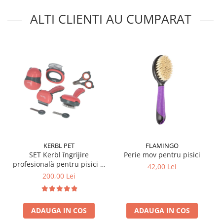
ALTI CLIENTI AU CUMPARAT
KERBL PET
FLAMINGO
SET Kerbl îngrijire
Perie mov pentru pisici
profesională pentru pisici și
42,00 Lei
câini de talie mică 7 piese
200,00 Lei
ADAUGA IN COS
ADAUGA IN COS