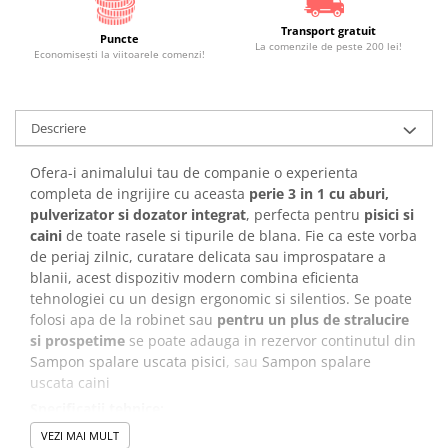
Transport gratuit
Puncte
La comenzile de peste 200 lei!
Economiseşti la viitoarele comenzi!
Descriere
Ofera-i animalului tau de companie o experienta
completa de ingrijire cu aceasta
perie 3 in 1 cu aburi,
pulverizator si dozator integrat
, perfecta pentru
pisici si
caini
de toate rasele si tipurile de blana. Fie ca este vorba
de periaj zilnic, curatare delicata sau improspatare a
blanii, acest dispozitiv modern combina eficienta
tehnologiei cu un design ergonomic si silentios. Se poate
folosi apa de la robinet sau
pentru un plus de stralucire
si prospetime
se poate adauga in rezervor continutul din
Sampon spalare uscata pisici
, sau
Sampon spalare
uscata caini
Specificatii tehnice:
Tip produs:
Perie multifunctionala pentru animale
VEZI MAI MULT