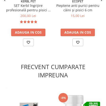
KERBL PET
ECOPET
SET Kerbl îngrijire
Pieptene anti purici pentru
profesională pentru pisici și
câini și pisici 6 cm
câini de talie mică 7 piese
200,00 Lei
15,00 Lei
ADAUGA IN COS
ADAUGA IN COS
FRECVENT CUMPARATE
IMPREUNA
-8%