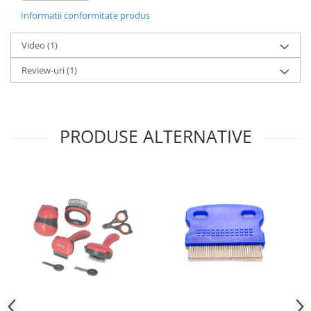
Functii:
Periere, curatare cu abur, pulverizare
Informatii conformitate produs
Alimentare:
Reincarcare USB (cablu inclus)
Durata incarcare:
30 minute
Autonomie:
30 minute
Video
(1)
Viteze:
1
Review-uri
(1)
Zgomot:
0 dB
Material perie:
Silicon
Material corp si maner:
Plastic
Culoare:
Verde
PRODUSE ALTERNATIVE
Potrivita pentru:
Pisici si caini, indiferent de rasa sau lungimea blanii
Animale cu piele sensibila – perii moi din silicon ofera
un masaj bland