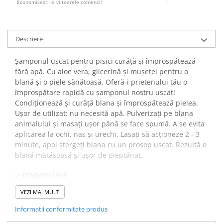
Economiseşti la viitoarele comenzi!
Descriere
Șamponul uscat pentru pisici curăță și împrospătează
fără apă. Cu aloe vera, glicerină și mușețel pentru o
blană și o piele sănătoasă. Oferă-i prietenului tău o
împrospătare rapidă cu șamponul nostru uscat!
Condiționează și curăță blana și împrospătează pielea.
Ușor de utilizat: nu necesită apă. Pulverizați pe blana
animalului și masați ușor până se face spumă. A se evita
aplicarea la ochi, nas și urechi. Lasați să acționeze 2 - 3
minute, apoi ștergeți blana cu un prosop uscat. Rezultă o
blană mătăsoasă și ușor de pieptănat.
DIMENSIUNE:
✔️
200 ml.
VEZI MAI MULT
Informatii conformitate produs