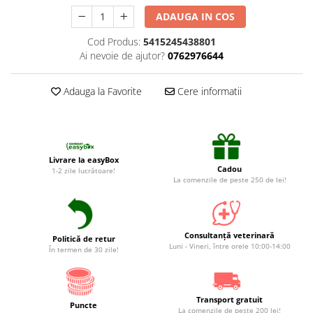
Suplimente și vitamine păsări și
ADAUGA IN COS
găini
Antidiareice
Cod Produs:
5415245438801
Ai nevoie de ajutor?
0762976644
Laxative
Gel antiinflamator
Adauga la Favorite
Cere informatii
Livrare la easyBox
Cadou
1-2 zile lucrătoare!
La comenzile de peste 250 de lei!
Consultanță veterinară
Politică de retur
Luni - Vineri, între orele 10:00-14:00
În termen de 30 zile!
Transport gratuit
Puncte
La comenzile de peste 200 lei!