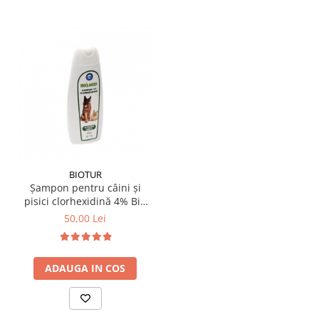
BIOTUR
Șampon pentru câini și
pisici clorhexidină 4% Bio
Med 300 ml
50,00 Lei
ADAUGA IN COS