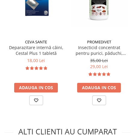
CEVA SANTE
PROMEDIVET
Deparazitare internă câini,
Insecticid concentrat
Cestal Plus 1 tabletă
pentru purici, păduchi,
gândaci Ectocid Forte T 100
18,00 Lei
35,00 Lei
ml
29,00 Lei
ADAUGA IN COS
ADAUGA IN COS
ALTI CLIENTI AU CUMPARAT