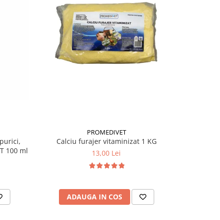
-23%
PROMEDIVET
purici,
Calciu furajer vitaminizat 1 KG
Antiparaz
 T 100 ml
câini 
13,00 Lei
ADAUGA IN COS
AD