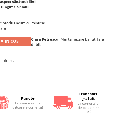
 aspect sănătos blănii
ce lungime a blănii
t produs acum 40 minute!
oare
Clara Petrescu
: Merită fiecare bănuț, fără
A IN COS
dubii.
informatii
Distribuie
pe
Facebook
Transport
Puncte
gratuit
Economiseşti la
La comenzile
viitoarele comenzi!
de peste 200
lei!