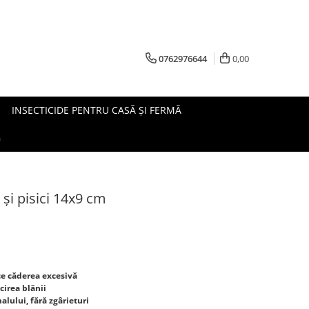
0762976644
0,00
INSECTICIDE PENTRU CASĂ ȘI FERMĂ
G
 și pisici 14x9 cm
ce căderea excesivă
cirea blănii
alului, fără zgârieturi