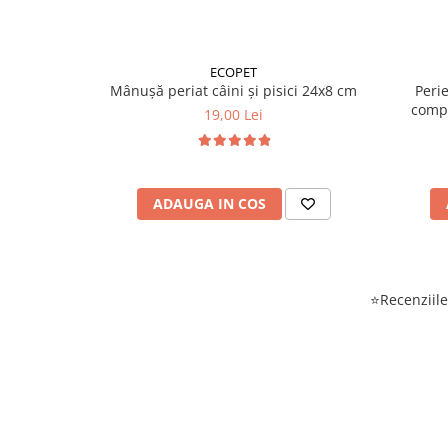
ECOPET
Mânușă periat câini și pisici 24x8 cm
Peri
compa
19,00 Lei
ADAUGA IN COS
⭐Recenziile 