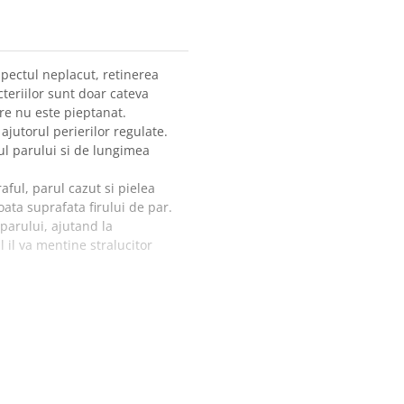
spectul neplacut, retinerea
eriilor sunt doar cateva
re nu este pieptanat.
ajutorul perierilor regulate.
pul parului si de lungimea
aful, parul cazut si pielea
ata suprafata firului de par.
parului, ajutand la
 il va mentine stralucitor