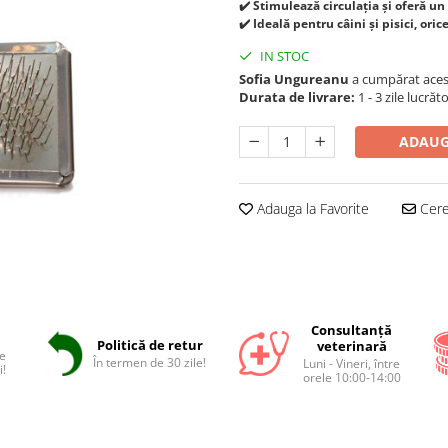
✔️ Stimulează circulația și oferă un
✔️ Ideală pentru câini și pisici, ori
IN STOC
Sofia Ungureanu
a cumpărat aces
Durata de livrare:
1 - 3 zile lucrăt
ADAUG
Adauga la Favorite
Cere 
Consultanță
Politică de retur
veterinară
e
În termen de 30 zile!
Luni - Vineri, între
i!
orele 10:00-14:00