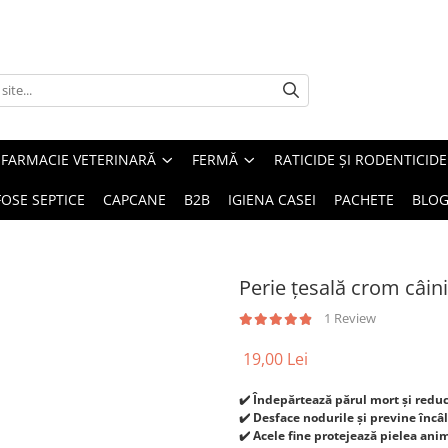
FARMACIE VETERINARĂ
FERMĂ
RATICIDE ȘI RODENTICIDE
FOSE SEPTICE
CAPCANE
B2B
IGIENA CASEI
PACHETE
BLO
Perie țesală crom câini
1 Review
19,00 Lei
✔️ Îndepărtează părul mort și redu
✔️ Desface nodurile și previne încâl
✔️ Acele fine protejează pielea anim