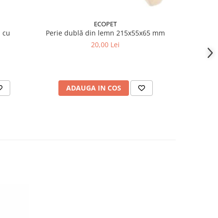
ECOPET
i cu
Perie dublă din lemn 215x55x65 mm
Pe
m
20,00 Lei
ADAUGA IN COS
AD