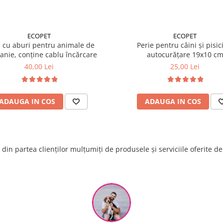
ECOPET
ECOPET
e cu aburi pentru animale de
Perie pentru câini și pisic
nie, conține cablu încărcare
autocurățare 19x10 c
40,00 Lei
25,00 Lei
ADAUGA IN COS
ADAUGA IN COS
din partea clienților mulțumiți de produsele și serviciile oferite d