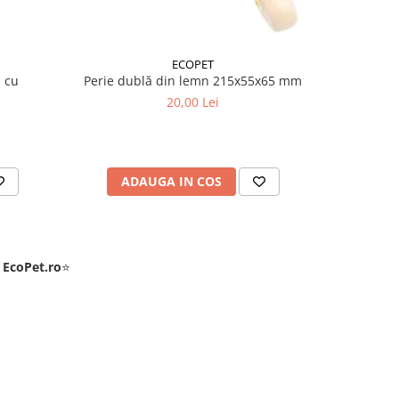
ECOPET
i cu
Perie dublă din lemn 215x55x65 mm
Pe
m
20,00 Lei
ADAUGA IN COS
AD
e
EcoPet.ro
⭐