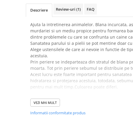
Suplimente și vitamine păsări și
găini
Review-uri
(1)
FAQ
Descriere
Antidiareice
Ajuta la intretinerea animalelor. Blana incurcata, a
Laxative
murdariei si un mediu propice pentru formarea bact
Gel antiinflamator
dintre problemele cu care se confrunta un caine ca
Sanatatea parului si a pielii se pot mentine doar cu 
Alege ustensilele de care ai nevoie in functie de ti
acestuia.
Prin periere se indeparteaza din stratul de blana pr
moarta. Tot prin periere sebumul se distribuie pe to
Acest lucru este foarte important pentru sanatatea 
hidratarea si protejarea acestuia, totodata, sebumul
pentru mai mult timp.Culoarea poate diferi.
✔️
DIMENSIUNE:
VEZI MAI MULT
14 x 9 cm.
Informatii conformitate produs