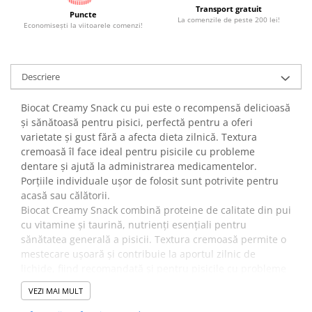
Transport gratuit
Puncte
La comenzile de peste 200 lei!
Economiseşti la viitoarele comenzi!
Descriere
Biocat Creamy Snack cu pui este o recompensă delicioasă
și sănătoasă pentru pisici, perfectă pentru a oferi
varietate și gust fără a afecta dieta zilnică. Textura
cremoasă îl face ideal pentru pisicile cu probleme
dentare și ajută la administrarea medicamentelor.
Porțiile individuale ușor de folosit sunt potrivite pentru
acasă sau călătorii.
Biocat Creamy Snack combină proteine de calitate din pui
cu vitamine și taurină, nutrienți esențiali pentru
sănătatea generală a pisicii. Textura cremoasă permite o
mestecare ușoară și contribuie la aportul zilnic de
lichide, fiind recomandată și pentru pisicile cu probleme
dentare.
VEZI MAI MULT
✔️
Beneficii: