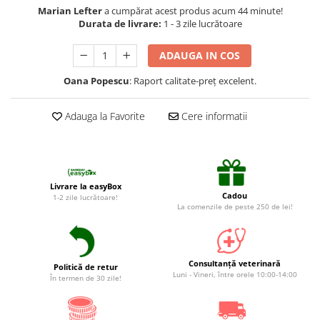
Suplimente și vitamine păsări și
Marian Lefter
a cumpărat acest produs acum 44 minute!
găini
Durata de livrare:
1 - 3 zile lucrătoare
Antidiareice
ADAUGA IN COS
Laxative
Oana Popescu
: Raport calitate-preț excelent.
Gel antiinflamator
Adauga la Favorite
Cere informatii
Livrare la easyBox
Cadou
1-2 zile lucrătoare!
La comenzile de peste 250 de lei!
Consultanță veterinară
Politică de retur
Luni - Vineri, între orele 10:00-14:00
În termen de 30 zile!