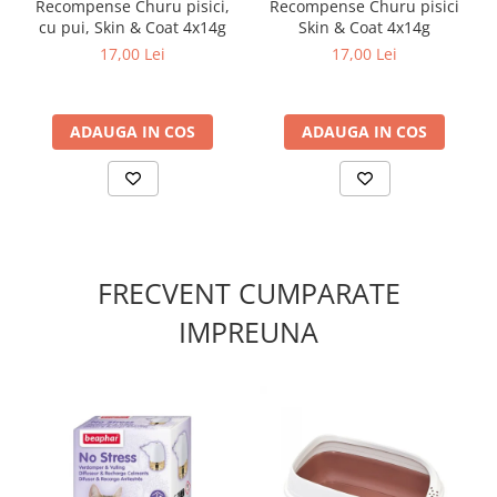
Recompense Churu pisici,
Recompense Churu pisici
Produs fără coloranți și conservanți artificiali, ambalat în
cu pui, Skin & Coat 4x14g
Skin & Coat 4x14g
5 plicuri x 14 g pentru prospețime zilnică.
17,00 Lei
17,00 Lei
ADAUGA IN COS
ADAUGA IN COS
FRECVENT CUMPARATE
IMPREUNA