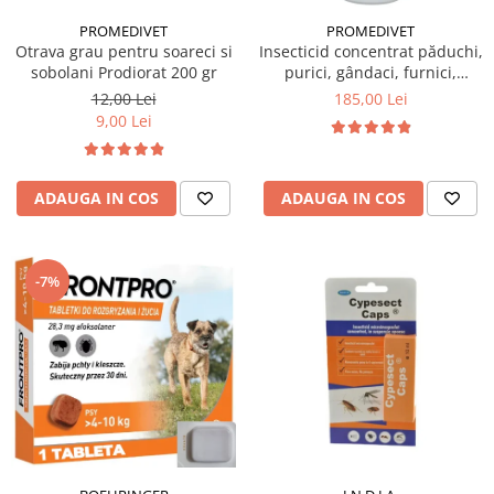
PROMEDIVET
PROMEDIVET
Otrava grau pentru soareci si
Insecticid concentrat păduchi,
sobolani Prodiorat 200 gr
purici, gândaci, furnici,
muște, țânțari Ectocid Forte T
12,00 Lei
185,00 Lei
1 L
9,00 Lei
ADAUGA IN COS
ADAUGA IN COS
-7%