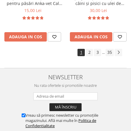
pentru păsări Anka-vet Cal
câini și pisici cu ulei de
Phos 100 ml
geranium Pess 250 ml
15,00 Lei
30,00 Lei
ADAUGA IN COS
ADAUGA IN COS
1
2
3
35
...
NEWSLETTER
Nu rata ofertele si promotiile noastre
Vreau să primesc newsletter cu promoțiile
magazinului. Află mai multe în
Politica de
Confidentialitate