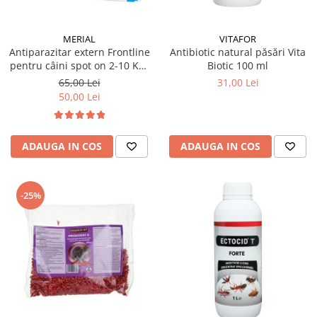
MERIAL
VITAFOR
Antiparazitar extern Frontline
Antibiotic natural păsări Vita
pentru câini spot on 2-10 KG,
Biotic 100 ml
1 pipetă
65,00 Lei
31,00 Lei
50,00 Lei
ADAUGA IN COS
ADAUGA IN COS
-25%