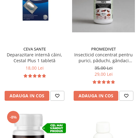
Suplimente și vitamine păsări și
găini
Antidiareice
Laxative
Gel antiinflamator
CEVA SANTE
PROMEDIVET
Deparazitare internă câini,
Insecticid concentrat pentru
Cestal Plus 1 tabletă
purici, păduchi, gândaci
Ectocid Forte T 100 ml
18,00 Lei
35,00 Lei
29,00 Lei
ADAUGA IN COS
ADAUGA IN COS
-8%