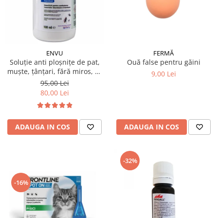
ENVU
FERMĂ
Soluție anti ploșnițe de pat,
Ouă false pentru găini
muște, țânțari, fără miros, K-
9,00 Lei
OTHRINE SC 7.5 Flow 100 ml
95,00 Lei
80,00 Lei
ADAUGA IN COS
ADAUGA IN COS
-32%
-16%