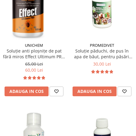
PROMEDIVET
UNICHEM
Soluție păduchi, de pus în
Soluție anti ploșnițe de pat
apa de băut, pentru păsări,
fără miros Effect Ultimum PRO
Herba Top Ecto Plus 100 ml
100 ml
30,00 Lei
65,00 Lei
60,00 Lei
ADAUGA IN COS
ADAUGA IN COS