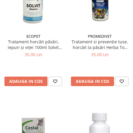
ECOPET
PROMEDIVET
Tratament horcăit păsări,
Tratament si prevenție tuse,
iepuri și viței 100ml Solvit
horcăit la păsări Herba Top
Respiro
Pneumo 100 ml
35,00 Lei
35,00 Lei
ADAUGA IN COS
ADAUGA IN COS