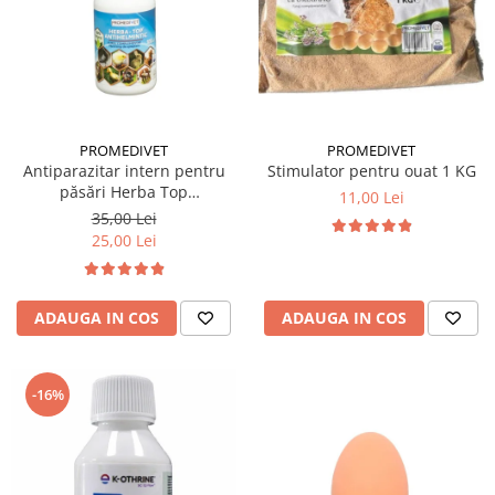
PROMEDIVET
PROMEDIVET
Stimulator pentru ouat 1 KG
Antiparazitar intern pentru
păsări Herba Top
11,00 Lei
Antihelmintic 100 ml
35,00 Lei
25,00 Lei
ADAUGA IN COS
ADAUGA IN COS
-16%