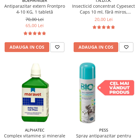
BOEHRINGER
I.N.D.I.A.
Antiparazitar extern Frontpro
Insecticid concentrat Cypesect
4-10 KG, 1 tabletă
Caps 10 ml, fără miros,
eficient contra gândacilor,
70,00 Lei
20,00 Lei
ploșnițelor și puricilor
65,00 Lei
ADAUGA IN COS
ADAUGA IN COS
ALPHATEC
PESS
Complex vitamine și minerale
Spray antiparazitar pentru