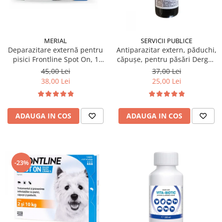
MERIAL
SERVICII PUBLICE
Deparazitare externă pentru
Antiparazitar extern, păduchi,
pisici Frontline Spot On, 1
căpuşe, pentru păsări Dergall
pipetă
10 ml
45,00 Lei
37,00 Lei
38,00 Lei
25,00 Lei
ADAUGA IN COS
ADAUGA IN COS
-23%