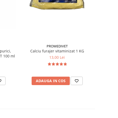
PROMEDIVET
purici,
Calciu furajer vitaminizat 1 KG
Antiparaz
 T 100 ml
câini 
13,00 Lei
ADAUGA IN COS
AD