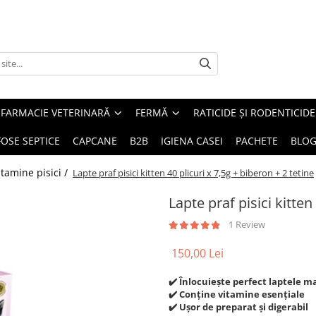
FARMACIE VETERINARĂ
FERMĂ
RATICIDE ȘI RODENTICIDE
FOSE SEPTICE
CAPCANE
B2B
IGIENA CASEI
PACHETE
BLO
itamine pisici /
Lapte praf pisici kitten 40 plicuri x 7,5g + biberon + 2 tetine
Lapte praf pisici kitten
1 Review
150,00 Lei
✔️ Înlocuiește perfect laptele m
✔️ Conține vitamine esențiale
✔️ Ușor de preparat și digerabil