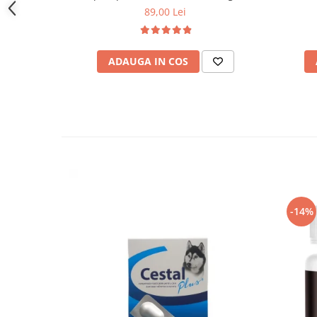
89,00 Lei
Volum total
20-40
40-100
3 m
(ml/zi)
ml
ml
ADAUGA IN COS
Mod de prezentare:
Cutii cu 40 de plicuri a cate 7,5 g fiecare (300 g),
bib
Fiind un produs natural se pot observa diferente de
acestea sa afecteze calitatea produsului.
Doar pentru uz veterinar.
​A nu se lasa la indemana copiilor.
-14%