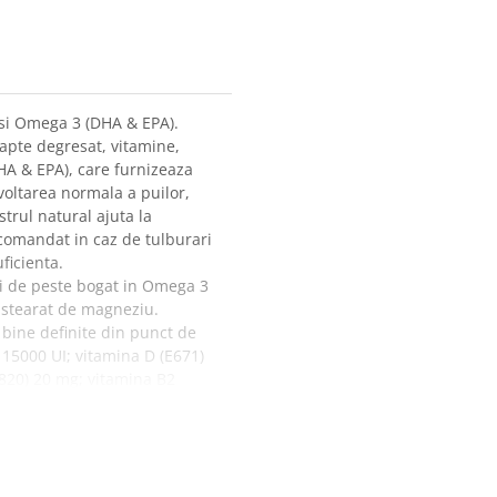
u si Omega 3 (DHA & EPA).
lapte degresat, vitamine,
HA & EPA), care furnizeaza
voltarea normala a puilor,
trul natural ajuta la
comandat in caz de tulburari
uficienta.
ei de peste bogat in Omega 3
, stearat de magneziu.
bine definite din punct de
 15000 UI; vitamina D (E671)
a820) 20 mg; vitamina B2
 15 mg; vitamina B12
D-pantotenat de calciu
a316) 3,2 mg; vitamina K3
(3a370) 500 mg; colina