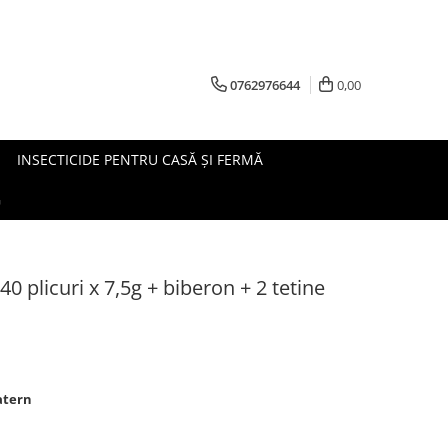
0762976644
0,00
INSECTICIDE PENTRU CASĂ ȘI FERMĂ
G
 40 plicuri x 7,5g + biberon + 2 tetine
atern