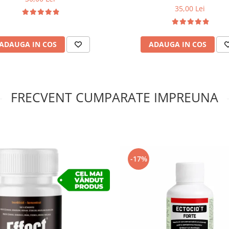
35,00 Lei
l
4-8 ml
8-12 ml
ADAUGA IN COS
ADAUGA IN COS
eron si 2 tetine.
 culoare si miros, fara ca
FRECVENT CUMPARATE IMPREUNA
-17%