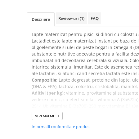
Suplimente și vitamine păsări și
găini
Antidiareice
Review-uri
(1)
FAQ
Descriere
Laxative
Lapte maternizat pentru pisici si dihori cu colostr
Gel antiinflamator
Lactadiet este lapte maternizat instant pe baza de 
oligoelemente si ulei de peste bogat in Omega 3 (D
substantele nutritive adecvate pentru a facilita dez
imbunatatind dezvoltarea cerebrala si vizuala. Colos
intarirea sistemului imunitar. Este de asemenea re
ale lactatiei, si atunci cand secretia lactata este ins
Compozitie:
Lapte degresat, proteine din lapte, ul
(DHA & EPA), lactoza, colostru, cristobalita, manitol
Aditivi (per kg):
vitamine, provitamine şi substante 
vedere chimic, cu efect similar: vitamina A (3a672a)
2514 UI; vitamina E (3a700) 250 mg; vitamina B1 (3
(riboflavina) 40 mg; vitamina B6 (piridoxina)(3a831)
VEZI MAI MULT
(cianocobalamina) 1,0 mg; niacina (3a314) 155 mg; 
(3a831) 55 mg; biotina (3a880) 1,0 mg; acid folic (3
Informatii conformitate produs
(3a710) 1,5 mg; vitamina C (3a300) 100 mg; taurina 
(3a890) 603 mg.