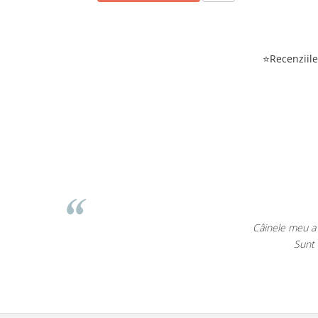
⭐Recenziile 
Câinele meu a avut nevo
Sunt impresion