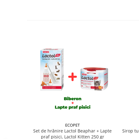
Compozitie analitica/100 g
:
Proteina bruta: 40 g; Uleiuri si grasimi brute: 17 g;
Carbohidrati: 31 g; Acid linoleic 0,75 g; Colostru 0
mg; Fosfor 0,46 g; Calciu 0,69 g; Sodiu 0,04 g.
Valoare energetica
:
100 g furnizeaza aproximativ 437 kcal (18,4 MJ/kg).
1 plic furnizeaza aproximativ 33 kcal (138 kJ).
Mod de administrare si dozaj
:
Amestecati continutu
de apa incalzita la o temperatura aproximativa de
un amestec omogen. Administrati in maxim o ora d
reconstituire se pastreaza in conditii de refrigerar
cantitatea zilnica de lapte maternizat variaza in fun
fiecarui pui de pisica.
Tabel orientativ privitor la volumul de lapte nece
a puiului:
Volum/Doza
Pisicute
Pisicute
Dih
1-15 zile
15-45 zile
1-7
ECOPET
zile
Set de hrănire Lactol Beaphar + Lapte
Sirop tu
Nr. doze/zi
praf pisici, Lactol Kitten 250 gr
6-10
4-6
5