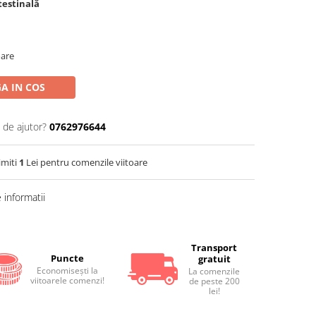
ntestinală
oare
A IN COS
 de ajutor?
0762976644
imiti
1
Lei pentru comenzile viitoare
informatii
Transport
Puncte
gratuit
Economiseşti la
La comenzile
viitoarele comenzi!
de peste 200
lei!