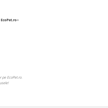
e
EcoPet.ro
⭐
Pet.ro.