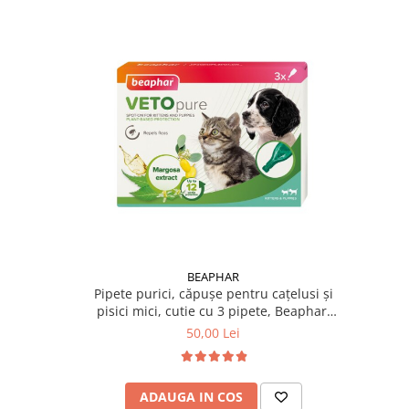
BEAPHAR
Pipete purici, căpușe pentru cațelusi și
pisici mici, cutie cu 3 pipete, Beaphar,
Vetopure
50,00 Lei
ADAUGA IN COS