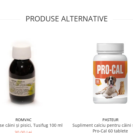
 Cenusa bruta: 7,5 g;
PRODUSE ALTERNATIVE
,01 g; Omega3 (DHA & EPA) 90
l unui plic (7,5 g) cu 30 ml
 40ºC.
Agitati pana obtineti
e la preparare. Dupa
e. Numarul dozelor si
ctie de varsta si greutatea
sar pentru o buna dezvoltare
ori
Dihori
Dihori
7-15 zile
15-45 zile
ROMVAC
PASTEUR
se câini și pisici, Tusifug 100 ml
Supliment calciu pentru câini ș
5
5
Pro-Cal 60 tablete
30,00 Lei