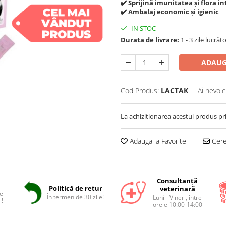
✔️ Sprijină imunitatea și flora i
✔️ Ambalaj economic și igienic
IN STOC
Durata de livrare:
1 - 3 zile lucrăt
ADAUG
Cod Produs:
LACTAK
Ai nevoie
La achizitionarea acestui produs pr
Adauga la Favorite
Cere 
Consultanță
Politică de retur
veterinară
e
În termen de 30 zile!
Luni - Vineri, între
i!
orele 10:00-14:00