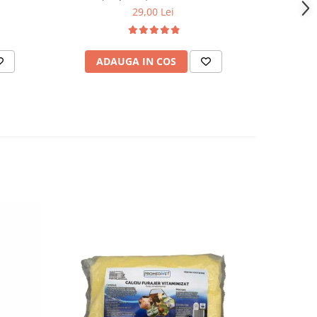
29,00 Lei
ADAUGA IN COS
AD
-23%