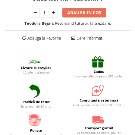
Suplimente și vitamine păsări și
găini
ADAUGA IN COS
Antidiareice
Teodora Bejan
: Recomand tuturor, fără ezitare.
Laxative
Gel antiinflamator
Adauga la Favorite
Cere informatii
Livrare la easyBox
Cadou
1-2 zile lucrătoare!
La comenzile de peste 250 de lei!
Consultanță veterinară
Politică de retur
Luni - Vineri, între orele 10:00-14:00
În termen de 30 zile!
Transport gratuit
Puncte
La comenzile de peste 200 lei!
Economiseşti la viitoarele comenzi!