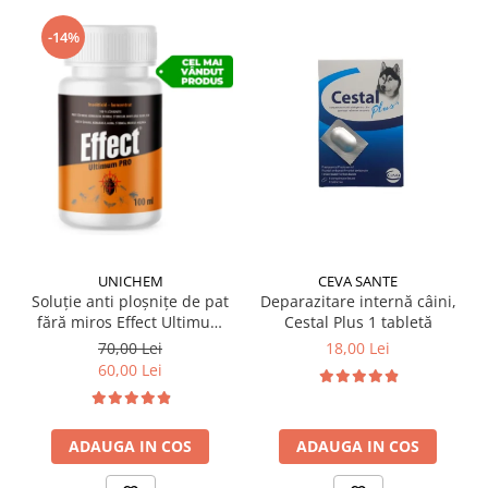
-14%
UNICHEM
CEVA SANTE
Soluție anti ploșnițe de pat
Deparazitare internă câini,
fără miros Effect Ultimum
Cestal Plus 1 tabletă
PRO 100 ml
70,00 Lei
18,00 Lei
60,00 Lei
ADAUGA IN COS
ADAUGA IN COS