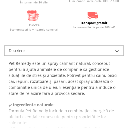
Luni - Vineri, între orele 10:00-14:00
În termen de 30 zile!
Transport gratuit
Puncte
La comenzile de peste 200 lei!
Economiseşti la viitoarele comenzi!
Descriere
Pet Remedy este un spray calmant natural, conceput
pentru a ajuta animalele de companie să gestioneze
situațiile de stres și anxietate. Potrivit pentru câini, pisici,
cai, iepuri, rozătoare și păsări, acest spray utilizează o
combinație unică de uleiuri esențiale pentru a induce o
stare de relaxare fără a provoca sedare.
Ingrediente naturale:
✔️
Formula Pet Remedy include o combinație sinergică de
uleiuri esențiale cunoscute pentru proprietățile lor
calmante: