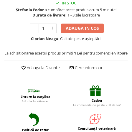
Suplimente și vitamine păsări și
IN STOC
găini
Ștefania Fodor
a cumpărat acest produs acum 5 minute!
Durata de livrare:
1 - 3 zile lucrătoare
Antidiareice
Laxative
ADAUGA IN COS
Gel antiinflamator
Ciprian Neagu
: Calitate peste așteptări.
La achizitionarea acestui produs primiti
1
Lei pentru comenzile viitoare
Adauga la Favorite
Cere informatii
Livrare la easyBox
Cadou
1-2 zile lucrătoare!
La comenzile de peste 250 de lei!
Consultanță veterinară
Politică de retur