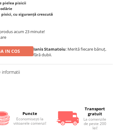
e pielea pisicii
podărie
pisici, cu siguranță crescută
 produs acum 23 minute!
oare
Ianis Stamatoiu
: Merită fiecare bănuț,
A IN COS
fără dubii.
informatii
Distribuie
pe
Facebook
Transport
Puncte
gratuit
Economiseşti la
La comenzile
viitoarele comenzi!
de peste 200
lei!