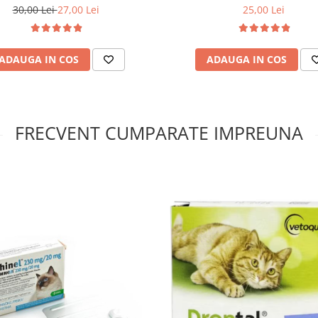
pisici și păsări
30,00 Lei
27,00 Lei
25,00 Lei
ADAUGA IN COS
ADAUGA IN COS
FRECVENT CUMPARATE IMPREUNA