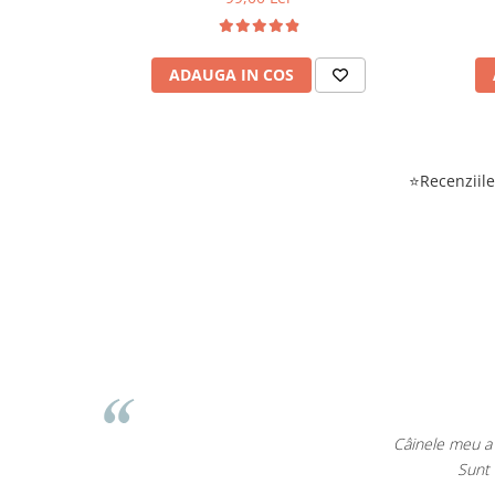
ADAUGA IN COS
⭐Recenziile 
EcoPet.ro este salvar