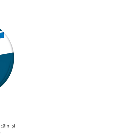
câini și
G