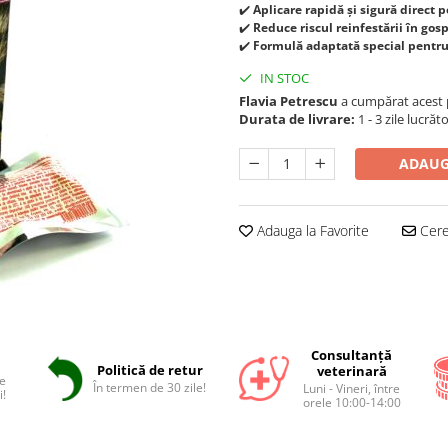
✔️
Aplicare rapidă și sigură direct p
✔️
Reduce riscul reinfestării în gos
✔️
Formulă adaptată special pentru 
IN STOC
Flavia Petrescu
a cumpărat acest
Durata de livrare:
1 - 3 zile lucrăt
ADAUG
Adauga la Favorite
Cere 
Consultanță
Politică de retur
veterinară
e
În termen de 30 zile!
Luni - Vineri, între
i!
orele 10:00-14:00