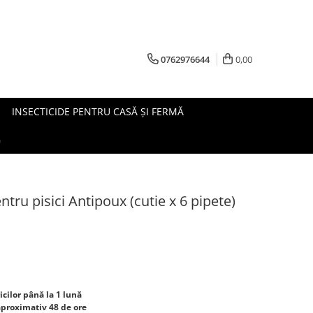
0762976644
0,00
INSECTICIDE PENTRU CASĂ ȘI FERMĂ
G
ntru pisici Antipoux (cutie x 6 pipete)
icilor până la 1 lună
aproximativ 48 de ore