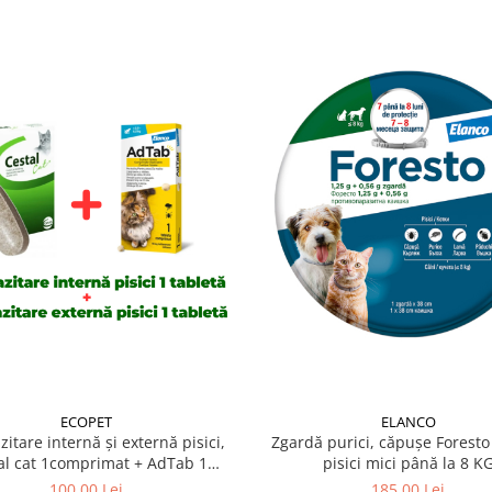
ECOPET
ELANCO
itare internă și externă pisici,
Zgardă purici, căpușe Foresto 
al cat 1comprimat + AdTab 1
pisici mici până la 8 K
comprimat
100,00 Lei
185,00 Lei