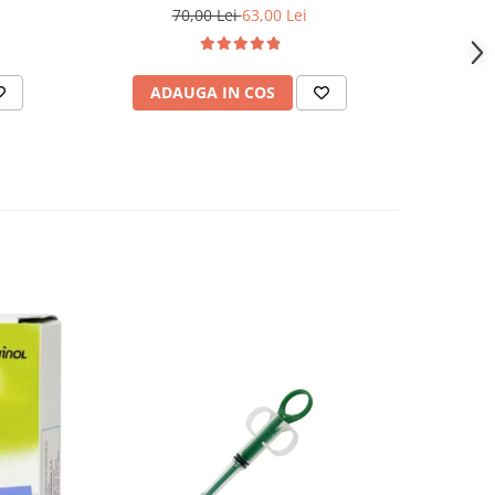
tabletă
70,00 Lei
63,00 Lei
ADAUGA IN COS
AD