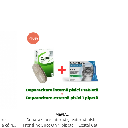
-10%
-16%
MERIAL
ere
Deparazitare internă și externă pisici
Deparaz
la câini,
Frontline Spot On 1 pipetă + Cestal Cat 1
Fron