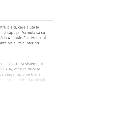
u pisici, care ajută la
chi și căpușe. Formula sa cu
ână la 4 săptămâni. Produsul
nța pisicii tale, oferind
ionează asupra sistemului
rii GABA, ceea ce duce la
spersează rapid pe blana
le sebacee, oferind protecție
ilor
mp scurt
u pisică