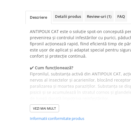
Suplimente și vitamine păsări și
găini
Antidiareice
Detalii produs
Review-uri
(1)
FAQ
Descriere
Laxative
ANTIPOUX CAT este o soluție spot-on concepută pentr
Gel antiinflamator
prevenirea și controlul infestărilor cu purici, pădu
fipronil acționează rapid, fiind eficientă timp de p
este ușor de aplicat și adaptat special pentru sigura
confort și protecție continuă.
✔️ Cum funcționează?
Fipronilul, substanța activă din ANTIPOUX CAT, acț
nervos al insectelor și acarienilor, blocând recepto
paralizarea și moartea paraziților. Substanța se di
pisicii și se acumulează în stratul cornos și glande
de lungă durată împotriva reinfestărilor.
✔️ Beneficii:
VEZI MAI MULT
Protecție de până la 4 săptămâni împotriva puric
Elimină păduchii malofagi și căpușele într-un ti
Informatii conformitate produs
Aplicare simplă și precisă, fără disconfort pentr
Reduce riscul contaminării mediului din casă