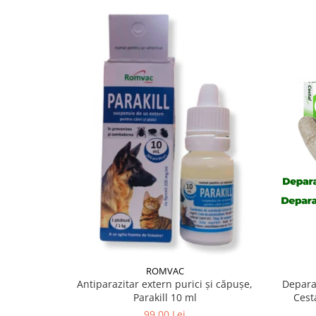
ROMVAC
Antiparazitar extern purici și căpușe,
Deparaz
Parakill 10 ml
Cest
99,00 Lei