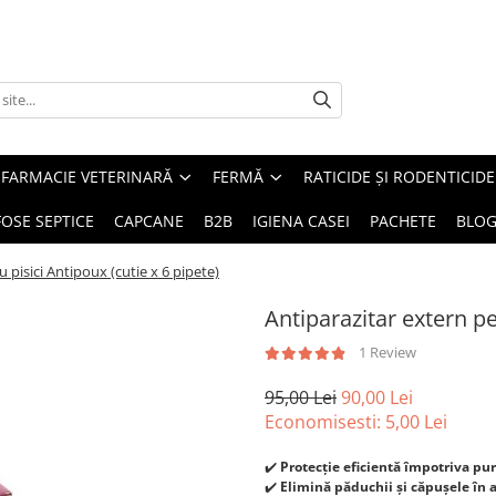
FARMACIE VETERINARĂ
FERMĂ
RATICIDE ȘI RODENTICIDE
FOSE SEPTICE
CAPCANE
B2B
IGIENA CASEI
PACHETE
BLO
 pisici Antipoux (cutie x 6 pipete)
Antiparazitar extern pe
1 Review
95,00 Lei
90,00 Lei
Economisesti:
5,00
Lei
✔️
Protecție eficientă împotriva pur
✔️
Elimină păduchii și căpușele în 