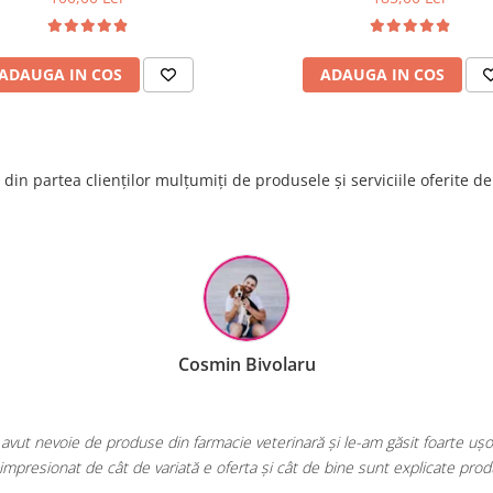
ADAUGA IN COS
ADAUGA IN COS
din partea clienților mulțumiți de produsele și serviciile oferite d
Raluca Popescu
ea mea de fiecare dată când am nevoie de hrană sau produse pentru păsăr
E greu să găsești un magazin online cu o gamă atât de largă și specializat