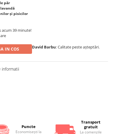
de păr
e lavandă
ilor și pisicilor
s acum 39 minute!
oare
David Barbu
: Calitate peste așteptări.
A IN COS
informatii
Distribuie
pe
Facebook
Transport
Puncte
gratuit
Economiseşti la
La comenzile