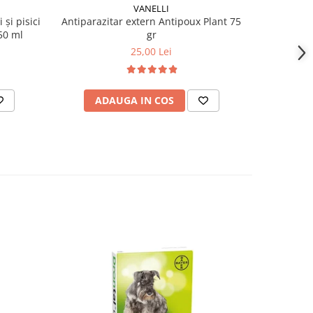
VANELLI
 și pisici
Antiparazitar extern Antipoux Plant 75
Antipar
50 ml
gr
Fro
25,00 Lei
ADAUGA IN COS
AD