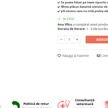
✔️
Se poate folosi pe toate tipurile 
✔️
Miros plăcut datorită uleiului d
✔️
pH neutru care nu irită pielea câin
IN STOC
Ana Vîlcu
a cumpărat acest produ
Durata de livrare:
1 - 3 zile lucrăt
ADAUG
Adauga la Favorite
Cere 
Consultanță
Politică de retur
veterinară
e
În termen de 30 zile!