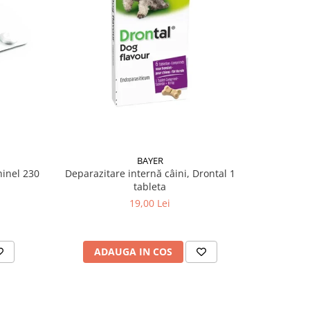
BAYER
hinel 230
Deparazitare internă câini, Drontal 1
Deparazita
tableta
XL câi
19,00 Lei
ADAUGA IN COS
AD