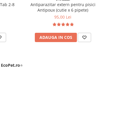
dTab 2-8
Antiparazitar extern pentru pisici
Deparazita
Antipoux (cutie x 6 pipete)
Cestal
95,00 Lei
ADAUGA IN COS
AD
e
EcoPet.ro
⭐