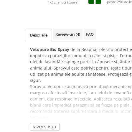
Suplimente și vitamine păsări și
peste 250 de le
1-2 zile lucrătoare!
găini
Antidiareice
Laxative
Gel antiinflamator
Review-uri
(4)
FAQ
Descriere
Vetopure Bio Spray
de la Beaphar oferă o protecție 
împotriva paraziților comuni la câini și pisici. Form
ulei de lavandă respinge puricii, căpușele și țânțarii
animalului. Spray-ul este potrivit pentru toate tipuri
utilizat pe animalele adulte sănătoase. Protejează-
sigur.
Spray-ul Vetopure acționează prin două mecanisme 
margosa afectează insectele, iar uleiul de lavandă
oameni, dar respinge insectele. Aplicarea regulată 
blană care împiedică paraziții să se fixeze pe piele.
recomandă tratarea suplimentară a mediului încon
Vetopure.
✔️ Beneficii:
VEZI MAI MULT
Protecție eficientă împotriva puricilor, căpușelor 