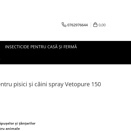
0762976644
0,00
INSECTICIDE PENTRU CASĂ ȘI FERMĂ
G
ntru pisici și câini spray Vetopure 150
ăpușelor și țânțarilor
ntru animale