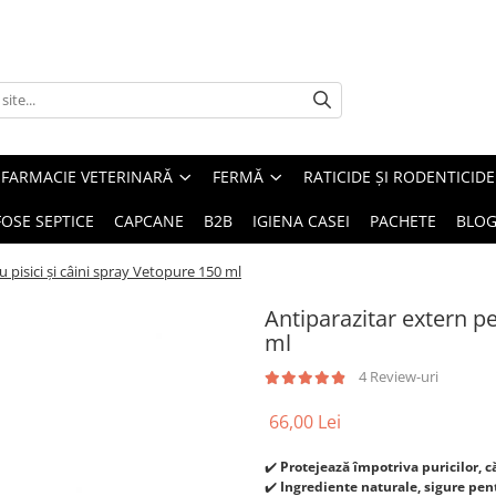
FARMACIE VETERINARĂ
FERMĂ
RATICIDE ȘI RODENTICIDE
FOSE SEPTICE
CAPCANE
B2B
IGIENA CASEI
PACHETE
BLO
 pisici și câini spray Vetopure 150 ml
Antiparazitar extern pe
ml
4 Review-uri
66,00 Lei
✔️
Protejează împotriva puricilor, c
✔️
Ingrediente naturale, sigure pe