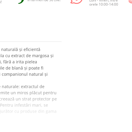
Luni - Vineri, între
i!
orele 10:00-14:00
naturală și eficientă
ula cu extract de margosa și
, fără a irita pielea
le de blană și poate fi
ți companionul natural și
naturale: extractul de
 emite un miros plăcut pentru
creează un strat protector pe
 Pentru infestări mari, se
jurător cu produse din gama
și țânțarilor.