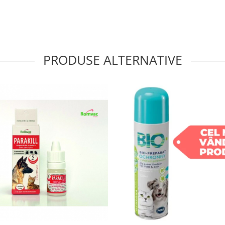
i și pisici.
tă.
PRODUSE ALTERNATIVE
a animalele adulte sănătoase.
ă sau în perioade cu risc
i și pisoi sub 3 luni,
gice.
ay-ul pe blana animalului,
 Testați produsul mai întâi
dverse. Păstrați spray-ul în