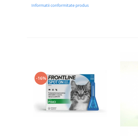
Ingrediente naturale, sigure și cu miros plăcut.
Informatii conformitate produs
Potrivit pentru toate tipurile de păr și rase de câin
pH neutru care nu afectează pielea sau blana.
Ușor de aplicat și compatibil cu utilizarea regula
✔️ În ce situații este recomandat?
Indicat pentru prevenirea infestărilor de paraziți l
Ideal pentru utilizarea înainte de plimbări în natur
crescut de purici și căpușe. Nu se recomandă la cățe
animalele bolnave sau cele cu probleme dermatolo
✔️ Mod de utilizare:
Agitați bine sticla înainte de utilizare. Aplicați spr
evitând ochii, mucoasele și zonele cu răni deschise.
-16%
pe o mică zonă pentru a observa eventuale reacții a
sticla originală, ferit de mâncare și băuturi.
✔️ Compoziție:
Extract de margosa 1.2 g/L
Ulei de lavandă 6 g/L
Excipienți 1 L
Conține Linalool și ulei de lavandă