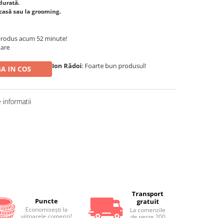
durată.
acasă sau la grooming.
produs acum 52 minute!
oare
Ion Rădoi
: Foarte bun produsul!
A IN COS
informatii
Distribuie
pe
Facebook
Transport
Puncte
gratuit
Economiseşti la
La comenzile
viitoarele comenzi!
de peste 200