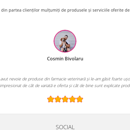
din partea clienților mulțumiți de produsele și serviciile oferite d
Raluca Popescu
varea mea de fiecare dată când am nevoie de hrană sau produse pentru pă
E greu să găsești un magazin online cu o gamă atât de largă și special
SOCIAL