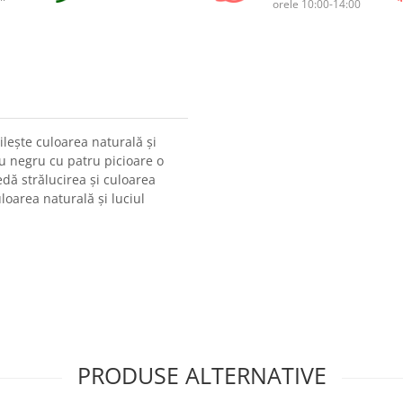
orele 10:00-14:00
ilește culoarea naturală și
ău negru cu patru picioare o
dă strălucirea și culoarea
loarea naturală și luciul
PRODUSE ALTERNATIVE