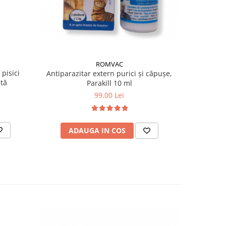
ROMVAC
pisici
Antiparazitar extern purici și căpușe,
Spray antip
etă
Parakill 10 ml
cu ule
99,00 Lei
ADAUGA IN COS
AD