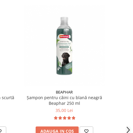
BEAPHAR
 scurtă
Șampon pentru câini cu blană neagră
Șampon pen
Beaphar 250 ml
35,00 Lei
ADAUGA IN COS
AD