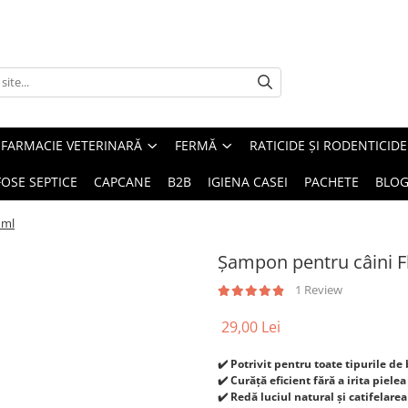
FARMACIE VETERINARĂ
FERMĂ
RATICIDE ȘI RODENTICIDE
FOSE SEPTICE
CAPCANE
B2B
IGIENA CASEI
PACHETE
BLO
 ml
Șampon pentru câini F
1 Review
29,00 Lei
✔️ Potrivit pentru toate tipurile de 
✔️ Curăță eficient fără a irita pielea
✔️ Redă luciul natural și catifelarea