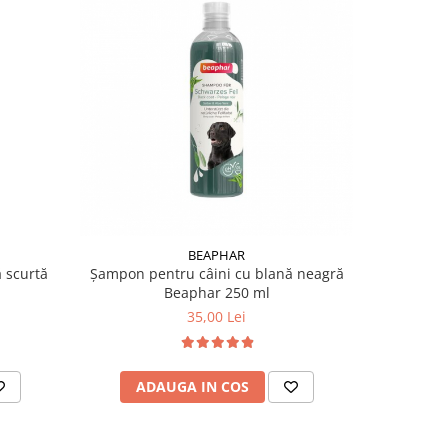
BEAPHAR
 scurtă
Șampon pentru câini cu blană neagră
Șampon pen
Beaphar 250 ml
35,00 Lei
ADAUGA IN COS
AD