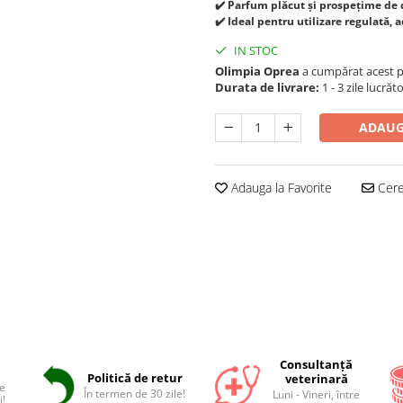
✔️ Parfum plăcut și prospețime de 
✔️ Ideal pentru utilizare regulată, 
IN STOC
Olimpia Oprea
a cumpărat acest 
Durata de livrare:
1 - 3 zile lucrăt
ADAUG
Adauga la Favorite
Cere 
Consultanță
Politică de retur
veterinară
e
În termen de 30 zile!
Luni - Vineri, între
i!