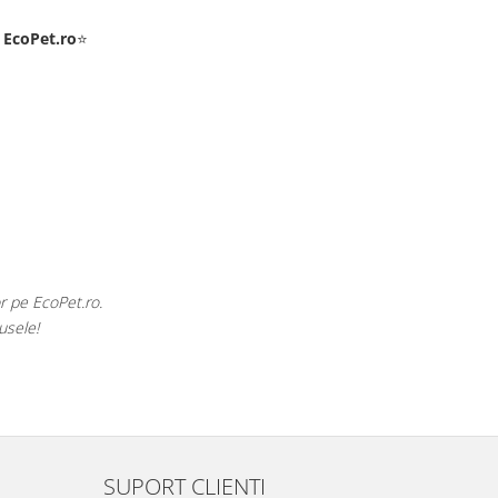
e
EcoPet.ro
⭐
sările exotice din volieră.
Pentr
izată.
SUPORT CLIENTI