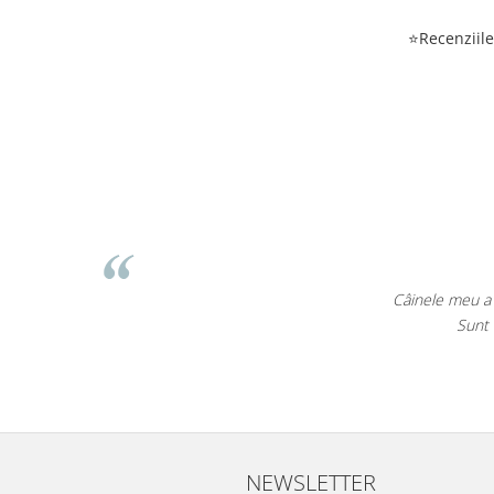
⭐Recenziile 
EcoPet.ro este sal
NEWSLETTER