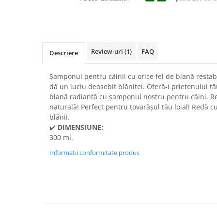
Suplimente și vitamine păsări și
găini
Antidiareice
Laxative
Review-uri
(1)
FAQ
Descriere
Gel antiinflamator
Șamponul pentru câinii cu orice fel de blană restab
dă un luciu deosebit blăniței. Oferă-i prietenului t
blană radiantă cu șamponul nostru pentru câini. Re
naturală! Perfect pentru tovarășul tău loial! Redă cu
blănii.
✔️
DIMENSIUNE:
300 ml.
Informatii conformitate produs