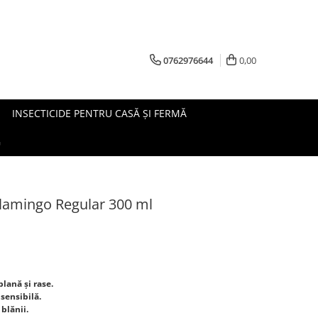
0762976644
0,00
INSECTICIDE PENTRU CASĂ ȘI FERMĂ
G
lamingo Regular 300 ml
blană și rase.
 sensibilă.
 blănii.