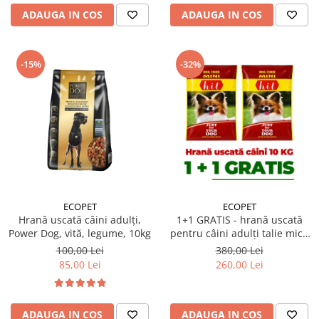
ADAUGA IN COS
ADAUGA IN COS
-15%
-32%
ECOPET
ECOPET
Hrană uscată câini adulți,
1+1 GRATIS - hrană uscată
Power Dog, vită, legume, 10kg
pentru câini adulți talie mică
Hit Mini Adult 10 kg
100,00 Lei
380,00 Lei
85,00 Lei
260,00 Lei
ADAUGA IN COS
ADAUGA IN COS