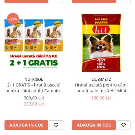
-21%
NUTRISOL
LJUBIMETZ
2+1 GRATIS - hrană uscată
Hrană uscată pentru câini
pentru câini adulți Campion
adulți talie mică Hit Mini
7,5 kg
Adult 10 kg
300,00 Lei
130,00 Lei
237,00 Lei
ADAUGA IN COS
ADAUGA IN COS