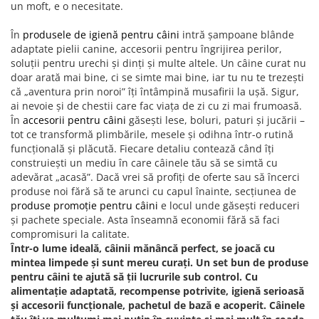
un moft, e o necesitate.
În
produsele de igienă pentru câini
intră șampoane blânde
adaptate pielii canine, accesorii pentru îngrijirea perilor,
soluții pentru urechi și dinți și multe altele. Un câine curat nu
doar arată mai bine, ci se simte mai bine, iar tu nu te trezești
că „aventura prin noroi” îți întâmpină musafirii la ușă. Sigur,
ai nevoie și de chestii care fac viața de zi cu zi mai frumoasă.
În
accesorii pentru câini
găsești lese, boluri, paturi și jucării –
tot ce transformă plimbările, mesele și odihna într-o rutină
funcțională și plăcută. Fiecare detaliu contează când îți
construiești un mediu în care câinele tău să se simtă cu
adevărat „acasă”. Dacă vrei să profiți de oferte sau să încerci
produse noi fără să te arunci cu capul înainte, secțiunea de
produse promoție pentru câini
e locul unde găsești reduceri
și pachete speciale. Asta înseamnă economii fără să faci
compromisuri la calitate.
Într-o lume ideală, câinii mănâncă perfect, se joacă cu
mintea limpede și sunt mereu curați. Un set bun de produse
pentru câini te ajută să ții lucrurile sub control. Cu
alimentație adaptată, recompense potrivite, igienă serioasă
și accesorii funcționale, pachetul de bază e acoperit. Câinele