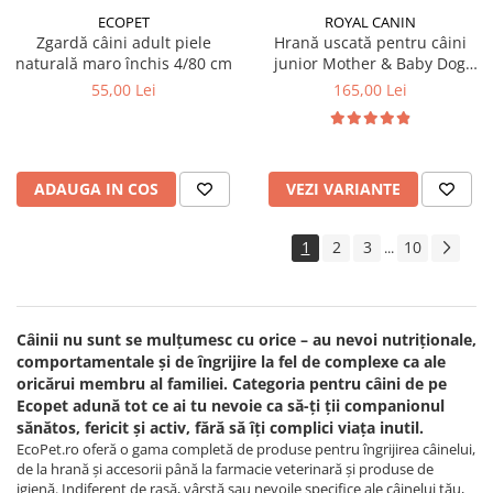
ECOPET
ROYAL CANIN
Zgardă câini adult piele
Hrană uscată pentru câini
naturală maro închis 4/80 cm
junior Mother & Baby Dog
Royal Canin
55,00 Lei
165,00 Lei
ADAUGA IN COS
VEZI VARIANTE
1
2
3
10
...
Câinii nu sunt se mulțumesc cu orice – au nevoi nutriționale,
comportamentale și de îngrijire la fel de complexe ca ale
oricărui membru al familiei. Categoria pentru câini de pe
Ecopet adună tot ce ai tu nevoie ca să-ți ții companionul
sănătos, fericit și activ, fără să îți complici viața inutil.
EcoPet.ro oferă o gama completă de produse pentru îngrijirea câinelui,
de la hrană și accesorii până la farmacie veterinară și produse de
igienă. Indiferent de rasă, vârstă sau nevoile specifice ale câinelui tău,