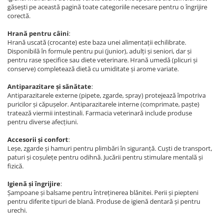
găsești pe această pagină toate categoriile necesare pentru o îngrijire
corectă.
Hrană pentru câini
:
Hrană uscată (crocante) este baza unei alimentații echilibrate.
Disponibilă în formule pentru pui (junior), adulți și seniori, dar și
pentru rase specifice sau diete veterinare. Hrană umedă (plicuri și
conserve) completează dietă cu umiditate și arome variate.
Antiparazitare și sănătate
:
Antiparazitarele externe (pipete, zgarde, spray) protejează împotriva
puricilor și căpușelor. Antiparazitarele interne (comprimate, paște)
tratează viermii intestinali. Farmacia veterinară include produse
pentru diverse afecțiuni.
Accesorii și confort
:
Leșe, zgarde și hamuri pentru plimbări în siguranță. Cuști de transport,
paturi și coșulețe pentru odihnă. Jucării pentru stimulare mentală și
fizică.
Igienă și îngrijire
:
Șampoane și balsame pentru întreținerea blănitei. Perii și piepteni
pentru diferite tipuri de blană. Produse de igienă dentară și pentru
urechi.