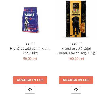
Suplimente și vitamine păsări și
găini
Antidiareice
Laxative
Gel antiinflamator
ECOPET
ECOPET
Hrană uscată câini, Kiani,
Hrană uscată căței
Hr
vită, 10kg
juniori, Power Dog, 10kg
Po
50,00 Lei
100,00 Lei
ADAUGA IN COS
ADAUGA IN COS