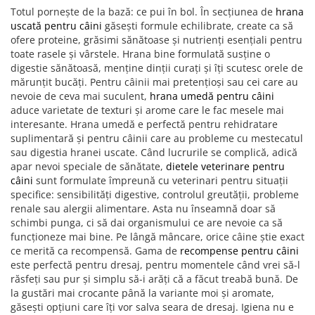
Totul pornește de la bază: ce pui în bol. În secțiunea de
hrana
uscată pentru câini
găsești formule echilibrate, create ca să
ofere proteine, grăsimi sănătoase și nutrienți esențiali pentru
toate rasele și vârstele. Hrana bine formulată susține o
digestie sănătoasă, menține dinții curați și îți scutesc orele de
mărunțit bucăți. Pentru câinii mai pretențioși sau cei care au
nevoie de ceva mai suculent,
hrana umedă pentru câini
aduce varietate de texturi și arome care le fac mesele mai
interesante. Hrana umedă e perfectă pentru rehidratare
suplimentară și pentru câinii care au probleme cu mestecatul
sau digestia hranei uscate. Când lucrurile se complică, adică
apar nevoi speciale de sănătate,
dietele veterinare pentru
câini
sunt formulate împreună cu veterinari pentru situații
specifice: sensibilități digestive, controlul greutății, probleme
renale sau alergii alimentare. Asta nu înseamnă doar să
schimbi punga, ci să dai organismului ce are nevoie ca să
funcționeze mai bine. Pe lângă mâncare, orice câine știe exact
ce merită ca recompensă. Gama de
recompense pentru câini
este perfectă pentru dresaj, pentru momentele când vrei să-l
răsfeți sau pur și simplu să-i arăți că a făcut treabă bună. De
la gustări mai crocante până la variante moi și aromate,
găsești opțiuni care îți vor salva seara de dresaj. Igiena nu e