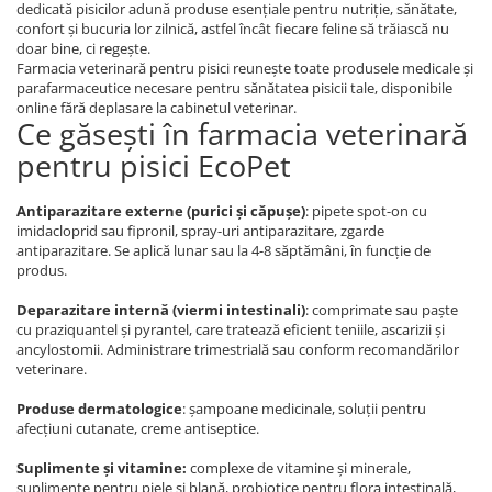
dedicată pisicilor adună produse esențiale pentru nutriție, sănătate,
confort și bucuria lor zilnică, astfel încât fiecare feline să trăiască nu
doar bine, ci regește.
Farmacia veterinară pentru pisici reunește toate produsele medicale și
parafarmaceutice necesare pentru sănătatea pisicii tale, disponibile
online fără deplasare la cabinetul veterinar.
Ce găsești în farmacia veterinară
pentru pisici EcoPet
Antiparazitare externe (purici și căpușe)
: pipete spot-on cu
imidacloprid sau fipronil, spray-uri antiparazitare, zgarde
antiparazitare. Se aplică lunar sau la 4-8 săptămâni, în funcție de
produs.
Deparazitare internă (viermi intestinali)
: comprimate sau paște
cu praziquantel și pyrantel, care tratează eficient teniile, ascarizii și
ancylostomii. Administrare trimestrială sau conform recomandărilor
veterinare.
Produse dermatologice
: șampoane medicinale, soluții pentru
afecțiuni cutanate, creme antiseptice.
Suplimente și vitamine:
complexe de vitamine și minerale,
suplimente pentru piele și blană, probiotice pentru flora intestinală,