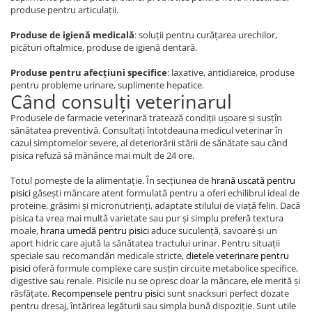
produse pentru articulații.
Produse de igienă medicală
: soluții pentru curățarea urechilor,
picături oftalmice, produse de igienă dentară.
Produse pentru afecțiuni specifice
: laxative, antidiareice, produse
pentru probleme urinare, suplimente hepatice.
Când consulți veterinarul
Produsele de farmacie veterinară tratează condiții ușoare și susțîn
sănătatea preventivă. Consultați întotdeauna medicul veterinar în
cazul simptomelor severe, al deteriorării stării de sănătate sau când
pisica refuză să mănânce mai mult de 24 ore.
Totul pornește de la alimentație. În secțiunea de
hrană uscată pentru
pisici
găsești mâncare atent formulată pentru a oferi echilibrul ideal de
proteine, grăsimi și micronutrienți, adaptate stilului de viață felin. Dacă
pisica ta vrea mai multă varietate sau pur și simplu preferă textura
moale,
hrana umedă pentru pisici
aduce suculență, savoare și un
aport hidric care ajută la sănătatea tractului urinar. Pentru situații
speciale sau recomandări medicale stricte,
dietele veterinare pentru
pisici
oferă formule complexe care susțin circuite metabolice specifice,
digestive sau renale. Pisicile nu se opresc doar la mâncare, ele merită și
răsfățate.
Recompensele pentru pisici
sunt snacksuri perfect dozate
pentru dresaj, întărirea legăturii sau simpla bună dispoziție. Sunt utile