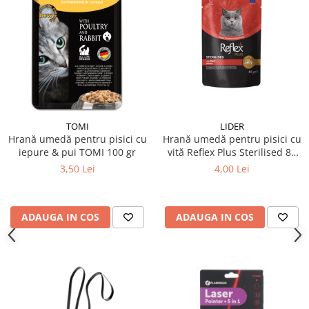
TOMI
LIDER
Hrană umedă pentru pisici cu
Hrană umedă pentru pisici cu
iepure & pui TOMI 100 gr
vită Reflex Plus Sterilised 85
gr
3,50 Lei
4,00 Lei
ADAUGA IN COS
ADAUGA IN COS