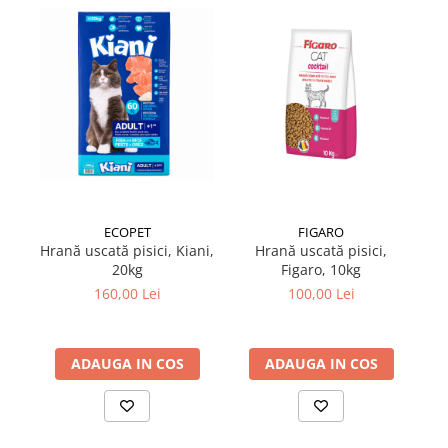
Suplimente și vitamine păsări și
găini
Antidiareice
Laxative
Gel antiinflamator
ECOPET
FIGARO
Hrană uscată pisici, Kiani,
Hrană uscată pisici,
Su
20kg
Figaro, 10kg
F
160,00 Lei
100,00 Lei
ADAUGA IN COS
ADAUGA IN COS