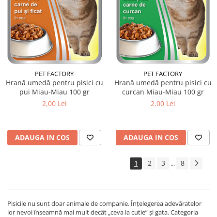
PET FACTORY
PET FACTORY
Hrană umedă pentru pisici cu
Hrană umedă pentru pisici cu
pui Miau-Miau 100 gr
curcan Miau-Miau 100 gr
2,00 Lei
2,00 Lei
ADAUGA IN COS
ADAUGA IN COS
1
2
3
8
...
Pisicile nu sunt doar animale de companie. Înțelegerea adevăratelor
lor nevoi înseamnă mai mult decât „ceva la cutie” și gata. Categoria