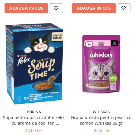
ADAUGA IN COS
ADAUGA IN COS
PURINA
WHISKAS
Supă pentru pisici adulte Felix
Hrană umedă pentru pisici cu
cu aroma de cod, ton,
somon Whiskas 85 gr
cambula 6 x 48 g
13,00 Lei
4,00 Lei