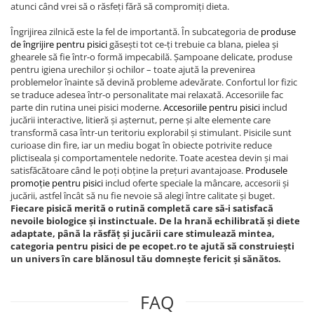
atunci când vrei să o răsfeți fără să compromiți dieta.
Îngrijirea zilnică este la fel de importantă. În subcategoria de
produse
de îngrijire pentru pisici
găsești tot ce-ți trebuie ca blana, pielea și
ghearele să fie într-o formă impecabilă. Șampoane delicate, produse
pentru igiena urechilor și ochilor – toate ajută la prevenirea
problemelor înainte să devină probleme adevărate. Confortul lor fizic
se traduce adesea într-o personalitate mai relaxată. Accesoriile fac
parte din rutina unei pisici moderne.
Accesoriile pentru pisici
includ
jucării interactive, litieră și așternut, perne și alte elemente care
transformă casa într-un teritoriu explorabil și stimulant. Pisicile sunt
curioase din fire, iar un mediu bogat în obiecte potrivite reduce
plictiseala și comportamentele nedorite. Toate acestea devin și mai
satisfăcătoare când le poți obține la prețuri avantajoase.
Produsele
promoție pentru pisici
includ oferte speciale la mâncare, accesorii și
jucării, astfel încât să nu fie nevoie să alegi între calitate și buget.
Fiecare pisică merită o rutină completă care să-i satisfacă
nevoile biologice și instinctuale. De la hrană echilibrată și diete
adaptate, până la răsfăț și jucării care stimulează mintea,
categoria pentru pisici de pe ecopet.ro te ajută să construiești
un univers în care blănosul tău domnește fericit și sănătos.
FAQ