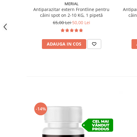
Surse de proteine: izolat proteic de soia hidrolizat 
MERIAL
hidrolizat (5,0%).
Antiparazitar extern Frontline pentru
Antipa
Sursă de carbohidrați: orez (48,1%).
câini spot on 2-10 KG, 1 pipetă
câin
65,00 Lei
50,00 Lei
ADAUGA IN COS
-14%