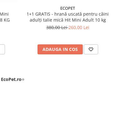
ECOPET
1+1 GRATIS - hrană uscată pentru câini
 Mini
adulți talie mică Hit Mini Adult 10 kg
 8 KG
380,00 Lei
260,00 Lei
ADAUGA IN COS
e
EcoPet.ro
⭐