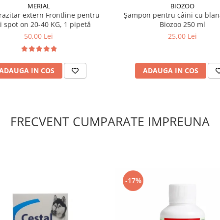
(17,6%), ficat de pasăre
MERIAL
BIOZOO
razitar extern Frontline pentru
Șampon pentru câini cu blan
i spot on 20-40 KG, 1 pipetă
Biozoo 250 ml
50,00 Lei
25,00 Lei
ADAUGA IN COS
ADAUGA IN COS
FRECVENT CUMPARATE IMPREUNA
-17%