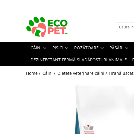
Câini
Pisici
Rozătoare
Păsări
Farmacie veterinară
Fermă
Hrană uscată câini
Hrană uscată pisici
Hrană rozătoare
Colivii păsări
Farmacie Veterinara Caini
Igiena mulsului
Hrana Uscata Caine Junior
Hrana Uscata Pisici Adulte
Hrană chinchilla
Accesorii colivii
Suplimente și vitamine câini
Cheag
CÂINI
PISICI
ROZĂTOARE
PĂSĂRI
Hrana Uscata Caine Adult
Pisici junior
Hrană hamsteri
Antiparazitare interne câini
Hrană nimfe
Instrumentar
Hrană umedă câini
Pisici sterilizate
Hrană iepuri
Antiparazitare externe câini
DEZINFECTANT FERMĂ ȘI ADĂPOSTURI ANIMALE
Hrană canari
Adăpătoare și hrănitoare
Hrană umedă pisici
Hrană porcușori de Guineea
Dermatologice câini
Conserve câini
Hrană peruși
Accesorii
Suplimente și vitamine rozătoare
Antiseptice
Home /
Câini /
Dietete veterinare câini /
Hrană uscat
Plicuri câini
Pisici adulte
Hrană păsări exotice
Concentrate
Igiena ochilor
Dietete veterinare câini
Pisici junior
Cuști și cutii de transport
rozătoare
Hrană papagali mari
Suplimente
ORL câini
Pisici sterilizate
Hrană umedă
Igiena orală câini
Accesorii cuști rozătoare
Suplimente păsări
Diete veterinare pisici
Hrană uscată
Afecțiuni digestive câini
Așternut igienic rozătoare
Recompense câini
Hrană uscată
Afecțiuni hepatice câini
Recompense pisici
Jucării rozătoare
Igienă câini
Afecțiuni renale/urinare câini
Îngrjire pisici
Covorase Absorbante Caini si
Afecțiuni sistem nervos câini
Pampers
Asternut Igienic Pisici