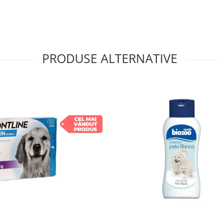
ei cutanate, datorită
 grași Omega-3 EPA și DHA
tinale. Textura și
alie mică, contribuind la
PRODUSE ALTERNATIVE
i cu intoleranțe sau alergii
ciate alimentației sau cădere
 de eliminare sau ca
 la recomandarea medicului
rinar, în cantități adaptate
andă perioade de
ravării simptomelor, este
r. Câinele trebuie să aibă
 grăsime animală, ficat de
rale, ulei de soia, ulei de
făină de gălbenele.