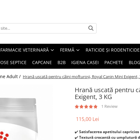
FARMACIE VETERINARĂ
FERMĂ
RATICIDE ȘI RODENTICIDE
FOSE SEPTICE
CAPCANE
B2B
IGIENA CASEI
PACHETE
BLO
ne Adult /
Hrană uscată pentru câini mofturoși, Royal Canin Mini Exigent,
Hrană uscată pentru câ
Exigent, 3 KG
1 Review
115,00 Lei
✔️
Satisfacerea apetitului capricios 
✔️
Textură crocantă cu umplutură de