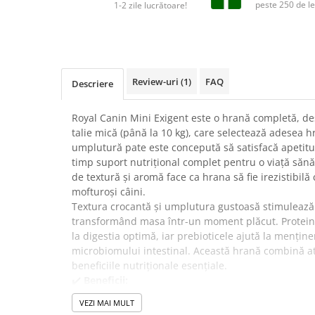
Suplimente și vitamine păsări și
peste 250 de le
1-2 zile lucrătoare!
găini
Antidiareice
Laxative
Gel antiinflamator
Review-uri
(1)
FAQ
Descriere
Royal Canin Mini Exigent este o hrană completă, des
talie mică (până la 10 kg), care selectează adesea 
umplutură pate este concepută să satisfacă apetitul 
timp suport nutrițional complet pentru o viață săn
de textură și aromă face ca hrana să fie irezistibilă
mofturoși câini.
Textura crocantă și umplutura gustoasă stimulează 
transformând masa într-un moment plăcut. Proteinele
la digestia optimă, iar prebioticele ajută la menține
microbiomului intestinal. Această hrană combină atr
beneficiile nutriționale esențiale.
✔️
Beneficii:
Satisfacerea apetitului mofturos, textură crocantă 
VEZI MAI MULT
complet pentru sănătate și energie, digestie sănăto