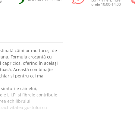
Luni - Vineri, între
i!
orele 10:00-14:00
tinată câinilor mofturoși de
hrana. Formula crocantă cu
capricios, oferind în același
ătoasă. Această combinație
 chiar și pentru cei mai
simțurile câinelui,
 L.I.P. și fibrele contribuie
rea echilibrului
activitatea gustului cu
și umplutură densă, suport
asă, aport echilibrat de