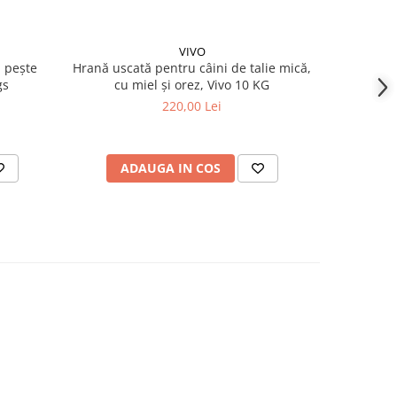
VIVO
 pește
Hrană uscată pentru câini de talie mică,
Hrană us
gs
cu miel și orez, Vivo 10 KG
toate 
220,00 Lei
ADAUGA IN COS
AD