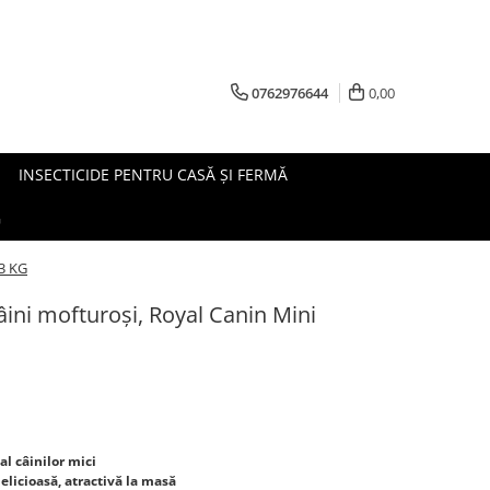
0762976644
0,00
INSECTICIDE PENTRU CASĂ ȘI FERMĂ
G
 3 KG
ini mofturoși, Royal Canin Mini
al câinilor mici
licioasă, atractivă la masă