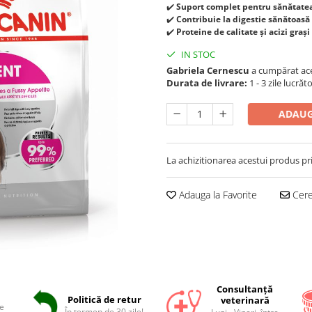
✔️
Suport complet pentru sănătatea
✔️
Contribuie la digestie sănătoasă 
✔️
Proteine de calitate și acizi grași
IN STOC
Loredana Andrei
a cumpărat aces
Durata de livrare:
1 - 3 zile lucrăt
ADAUG
La achizitionarea acestui produs pr
Adauga la Favorite
Cere 
Consultanță
Politică de retur
veterinară
e
În termen de 30 zile!