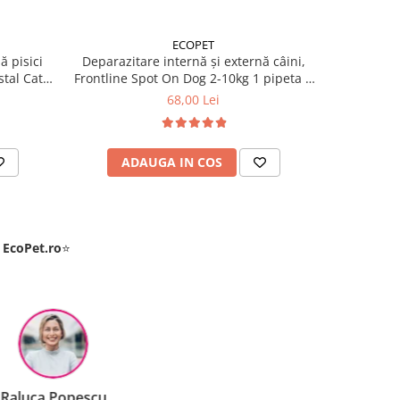
ECOPET
ă pisici
Deparazitare internă și externă câini,
Deparazit
tal Cat 1
Frontline Spot On Dog 2-10kg 1 pipeta +
Frontline 
Cestal Dog 1 tableta
+
68,00 Lei
ADAUGA IN COS
AD
e
EcoPet.ro
⭐