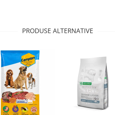
să, care refuză adesea hrana
cu pate sau ca mix pentru a
PRODUSE ALTERNATIVE
comandările de pe ambalaj.
mbina cu pate Royal Canin
trebuie să fie permanent.
animale, orez, gluten de
b, proteine animale
inerale, ulei de pește,
e.
3 800 UI, Fier 38 mg, Iod 3,9
niu 0,08 mg.
celuloză 2,6%, cenușă 4,8%.