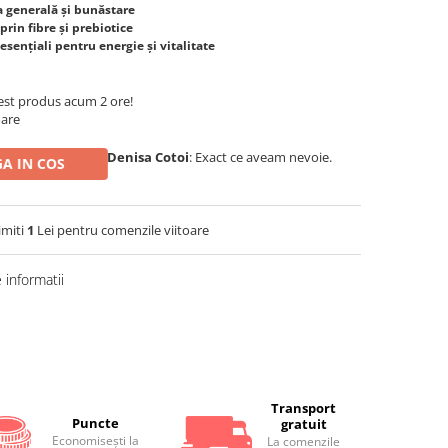
 generală și bunăstare
prin fibre și prebiotice
 esențiali pentru energie și vitalitate
t produs acum 3 ore!
oare
Denisa Cotoi
: Exact ce aveam nevoie.
A IN COS
imiti
1
Lei pentru comenzile viitoare
informatii
Distribuie
pe
Facebook
Transport
Puncte
gratuit
Economiseşti la
La comenzile