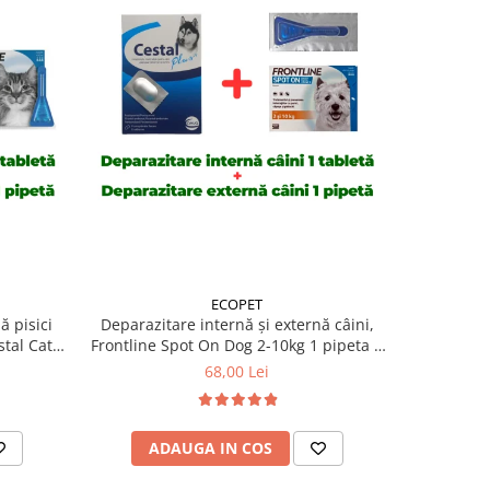
ECOPET
ă pisici
Deparazitare internă și externă câini,
Deparazit
tal Cat 1
Frontline Spot On Dog 2-10kg 1 pipeta +
Frontline 
Cestal Dog 1 tableta
+
68,00 Lei
ADAUGA IN COS
AD