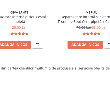
CEVA SANTE
MERIAL
zitare internă pisici, Cestal 1
Deparazitare internă și extern
tabletă
Frontline Spot On 1 pipetă + Ces
tabletă
25,00 Lei
70,00 Lei
63,00 Lei
ADAUGA IN COS
ADAUGA IN COS
din partea clienților mulțumiți de produsele și serviciile oferite d
Raluca Popescu