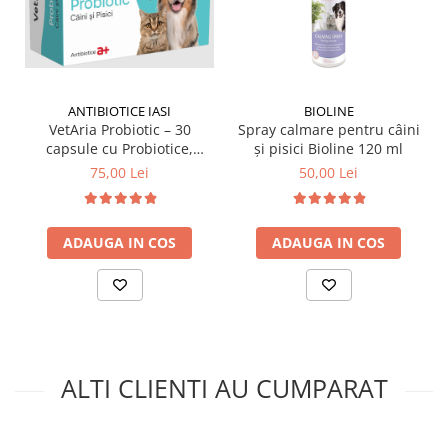
ANTIBIOTICE IASI
BIOLINE
VetAria Probiotic – 30
Spray calmare pentru câini
capsule cu Probiotice,
și pisici Bioline 120 ml
Prebiotice și Electroliți
75,00 Lei
50,00 Lei
pentru Câini și Pisici
ADAUGA IN COS
ADAUGA IN COS
ALTI CLIENTI AU CUMPARAT