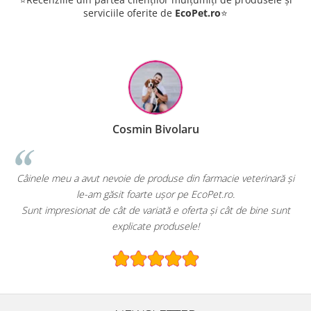
serviciile oferite de
EcoPet.ro
⭐
Cosmin Bivolaru
 avut nevoie de produse din farmacie veterinară și
EcoPet.ro este sa
le-am găsit foarte ușor pe EcoPet.ro.
hrană sau pro
nat de cât de variată e oferta și cât de bine sunt
E greu să găsești
explicate produsele!