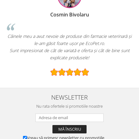
Bivolaru
Raluca Pop
oduse din farmacie veterinară și
EcoPet.ro este salvarea mea de fiec
 ușor pe EcoPet.ro.
hrană sau produse pentru păsări
ată e oferta și cât de bine sunt
E greu să găsești un magazin online
produsele!
specializat
NEWSLETTER
Nu rata ofertele si promotiile noastre
Vreau să primesc newsletter cu promoțiile