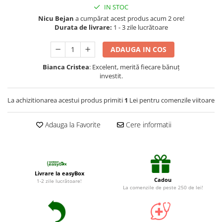
Suplimente și vitamine păsări și
IN STOC
găini
Nicu Bejan
a cumpărat acest produs acum 2 ore!
Antidiareice
Durata de livrare:
1 - 3 zile lucrătoare
Laxative
ADAUGA IN COS
Gel antiinflamator
Bianca Cristea
: Excelent, merită fiecare bănuț
investit.
La achizitionarea acestui produs primiti
1
Lei pentru comenzile viitoare
Adauga la Favorite
Cere informatii
Livrare la easyBox
Cadou
1-2 zile lucrătoare!
La comenzile de peste 250 de lei!