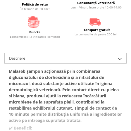
Consultanță veterinară
Politică de retur
Luni - Vineri, între orele 10:00-14:00
În termen de 30 zile!
Transport gratuit
Puncte
La comenzile de peste 200 lei!
Economiseşti la viitoarele comenzi!
Descriere
Malaseb șampon acționează prin combinarea
digluconatului de clorhexidină și a nitratului de
miconazol, două substanțe active utilizate în igiena
dermatologică veterinară. Prin contact direct cu pielea
și blana, produsul ajută la reducerea încărcăturii
microbiene de la suprafața pielii, contribuind la
restabilirea echilibrului cutanat. Timpul de contact de
10 minute permite distribuția uniformă a ingredientelor
active pe întreaga suprafață tratată.
✔️
Beneficii: