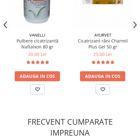
clătește abundent. Frecvența utilizării este stabilită de
medicul veterinar, în funcție de specie și evoluția
clinică.
✔️
Compoziție:
Substanțe active per ml: digluconat de clorhexidină 20
VANELLI
AYURVET
mg, nitrat de miconazol 20 mg.
Pulbere cicatrizantă
Cicatrizant răni Charmil
Excipienți: metilcloroizotiazolinonă, metilizotiazolinonă,
Naftalxon 80 gr
Plus Gel 50 gr
benzoat de sodiu.
20,00 Lei
25,00 Lei
Produs lichid, culoare galben-deschis spre maro-
deschis.
ADAUGA IN COS
ADAUGA IN COS
FRECVENT CUMPARATE
IMPREUNA