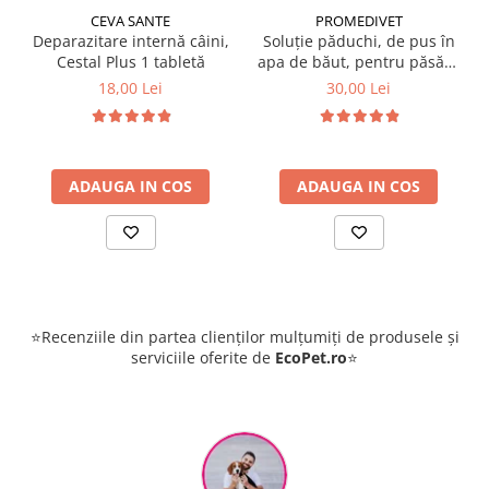
CEVA SANTE
PROMEDIVET
Deparazitare internă câini,
Soluție păduchi, de pus în
Cestal Plus 1 tabletă
apa de băut, pentru păsări,
Herba Top Ecto Plus 100 ml
18,00 Lei
30,00 Lei
ADAUGA IN COS
ADAUGA IN COS
⭐Recenziile din partea clienților mulțumiți de produsele și
serviciile oferite de
EcoPet.ro
⭐