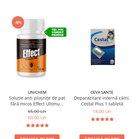
-8%
UNICHEM
CEVA SANTE
Soluție anti ploșnițe de pat
Deparazitare internă câini,
fără miros Effect Ultimum
Cestal Plus 1 tabletă
PRO 100 ml
65,00 Lei
18,00 Lei
60,00 Lei