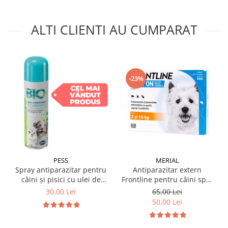
ALTI CLIENTI AU CUMPARAT
-23%
MERIAL
PESS
Antiparazitar extern
Spray antiparazitar pentru
Frontline pentru câini spot
câini și pisici cu ulei de
on 2-10 KG, 1 pipetă
geranium Pess 250 ml
65,00 Lei
30,00 Lei
50,00 Lei