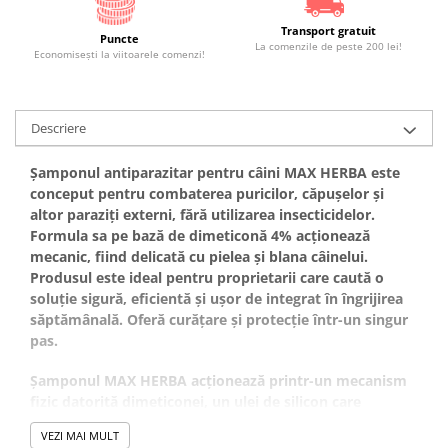
Transport gratuit
Puncte
La comenzile de peste 200 lei!
Economiseşti la viitoarele comenzi!
Descriere
Șamponul antiparazitar pentru câini MAX HERBA este
conceput pentru combaterea puricilor, căpușelor și
altor paraziți externi, fără utilizarea insecticidelor.
Formula sa pe bază de dimeticonă 4% acționează
mecanic, fiind delicată cu pielea și blana câinelui.
Produsul este ideal pentru proprietarii care caută o
soluție sigură, eficientă și ușor de integrat în îngrijirea
săptămânală. Oferă curățare și protecție într-un singur
pas.
Șamponul MAX HERBA acționează printr-un mecanism
fizic datorită dimeticonei, un ulei de silicon care
formează la nivel microscopic un strat lipicios în jurul
VEZI MAI MULT
puricilor și căpușelor. Acest strat funcționează ca o