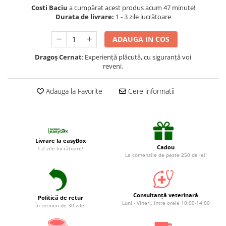
Suplimente și vitamine păsări și
Costi Baciu
a cumpărat acest produs acum 47 minute!
găini
Durata de livrare:
1 - 3 zile lucrătoare
Antidiareice
ADAUGA IN COS
Laxative
Dragoș Cernat
: Experiență plăcută, cu siguranță voi
Gel antiinflamator
reveni.
Adauga la Favorite
Cere informatii
Livrare la easyBox
Cadou
1-2 zile lucrătoare!
La comenzile de peste 250 de lei!
Consultanță veterinară
Politică de retur
Luni - Vineri, între orele 10:00-14:00
În termen de 30 zile!