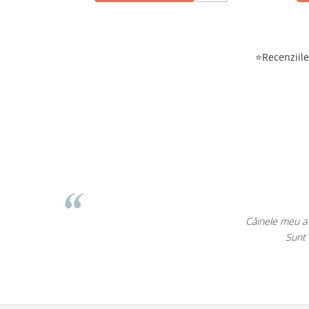
⭐Recenziile 
Câinele meu a avut nevoie de prod
Sunt impresionat de cât 