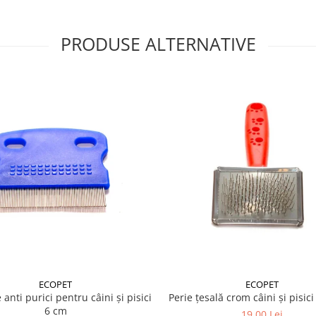
PRODUSE ALTERNATIVE
anii
n ofera un masaj bland
ECOPET
ECOPET
anti purici pentru câini și pisici
Perie țesală crom câini și pisic
6 cm
19,00 Lei