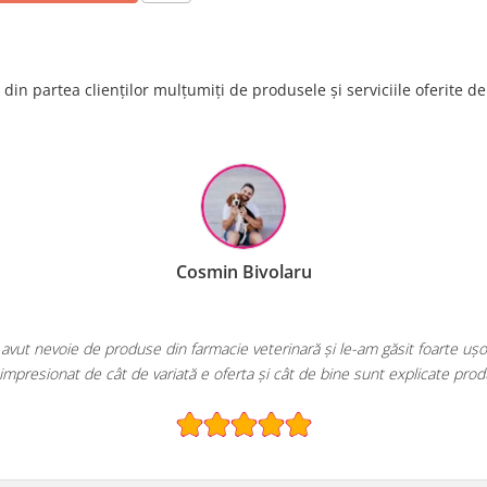
din partea clienților mulțumiți de produsele și serviciile oferite d
Cosmin Bivolaru
use din farmacie veterinară și le-am găsit foarte ușor pe EcoPet.ro.
de variată e oferta și cât de bine sunt explicate produsele!