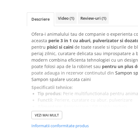
Suplimente și vitamine păsări și
găini
Antidiareice
Video
(1)
Review-uri
(1)
Descriere
Laxative
Ofera-i animalului tau de companie o experienta co
Gel antiinflamator
aceasta
perie 3 in 1 cu aburi, pulverizator si dozat
pentru
pisici si caini
de toate rasele si tipurile de b
periaj zilnic, curatare delicata sau improspatare a b
modern combina eficienta tehnologiei cu un design 
poate folosi apa de la robinet sau
pentru un plus d
poate adauga in rezervor continutul din
Sampon spa
Sampon spalare uscata caini
Specificatii tehnice:
Tip produs:
Perie multifunctionala pentru anima
Functii:
Periere, curatare cu abur, pulverizare
Alimentare:
Reincarcare USB (cablu inclus)
Durata incarcare:
30 minute
VEZI MAI MULT
Autonomie:
30 minute
Informatii conformitate produs
Viteze:
1
Zgomot:
0 dB