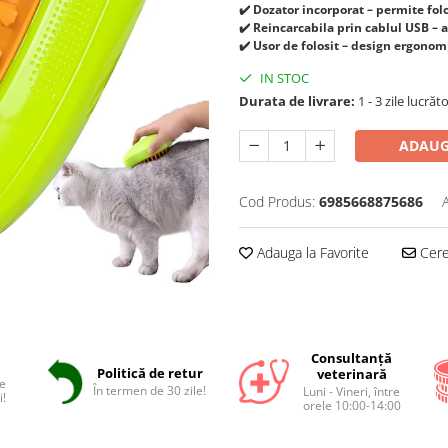
✔️ Dozator incorporat – permite fol
✔️ Reincarcabila prin cablul USB –
✔️ Usor de folosit – design ergonom
IN STOC
Durata de livrare:
1 - 3 zile lucrăt
ADAUG
Cod Produs:
6985668875686
Adauga la Favorite
Cere 
Consultanță
Politică de retur
veterinară
e
În termen de 30 zile!
Luni - Vineri, între
i!
orele 10:00-14:00