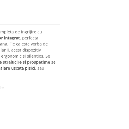
mpleta de ingrijire cu
or integrat
, perfecta
lana. Fie ca este vorba de
lanii, acest dispozitiv
ergonomic si silentios. Se
e stralucire si prospetime
se
lare uscata pisici
, sau
le