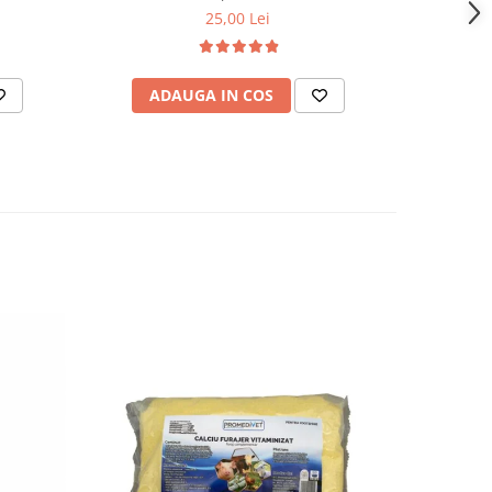
25,00 Lei
ADAUGA IN COS
AD
-23%