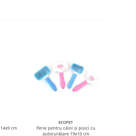
ECOPET
i 14x9 cm
Perie pentru câini și pisici cu
Perie du
autocurățare 19x10 cm