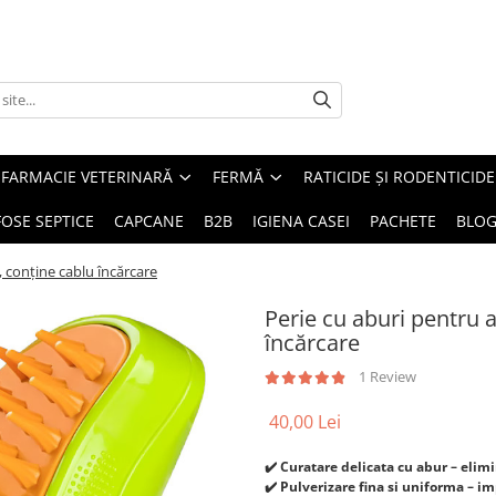
FARMACIE VETERINARĂ
FERMĂ
RATICIDE ȘI RODENTICIDE
FOSE SEPTICE
CAPCANE
B2B
IGIENA CASEI
PACHETE
BLO
 conține cablu încărcare
Perie cu aburi pentru 
încărcare
1 Review
40,00 Lei
✔️ Curatare delicata cu abur – elimi
✔️ Pulverizare fina si uniforma – 