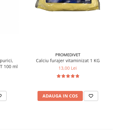
PROMEDIVET
purici,
Calciu furajer vitaminizat 1 KG
Antiparaz
 T 100 ml
câini 
13,00 Lei
ADAUGA IN COS
AD