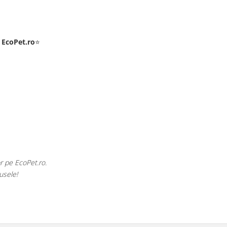
e
EcoPet.ro
⭐