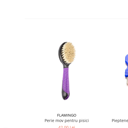
Material perie:
Silicon
Material corp si maner:
Plastic
Culoare:
Verde
Potrivita pentru:
Pisici si caini, indiferent de rasa sau lungimea bl
Animale cu piele sensibila – perii moi din silico
FLAMINGO
Perie mov pentru pisici
Pieptene 
42,00 Lei