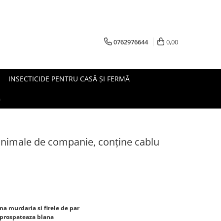
0762976644
0,00
INSECTICIDE PENTRU CASĂ ȘI FERMĂ
G
animale de companie, conține cablu
na murdaria si firele de par
improspateaza blana