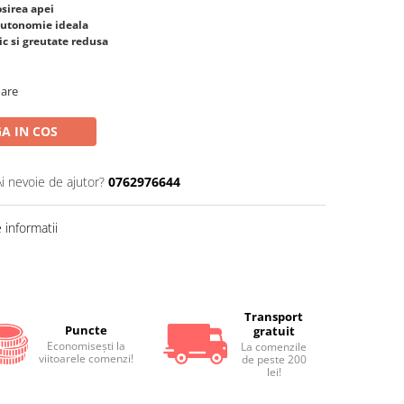
osirea apei
 autonomie ideala
ic si greutate redusa
oare
A IN COS
Ai nevoie de ajutor?
0762976644
informatii
Transport
Puncte
gratuit
Economiseşti la
La comenzile
viitoarele comenzi!
de peste 200
lei!