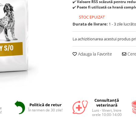
✔️
Valoare RSS scăzută pentru reduc
✔️
Poate fi utilizată ca hrană compl
STOC EPUIZAT
Durata de livrare:
1 - 3 zile lucrăt
La achizitionarea acestui produs pr
Adauga la Favorite
Cere 
Consultanță
Politică de retur
veterinară
e
În termen de 30 zile!
Luni - Vineri, între
i!
orele 10:00-14:00