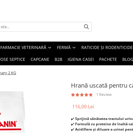
FARMACIE VETERINARĂ
FERMĂ
RATICIDE ȘI RODENTICIDE
FOSE SEPTICE
CAPCANE
B2B
IGIENA CASEI
PACHETE
BLO
nary 2 KG
Hrană uscată pentru câ
1 Review
116,00 Lei
✔️
Sprijină sănătatea tractului urina
✔️
Formulă cu proteine de înaltă ca
✔️
Acidifiere și diluare a urinei pen