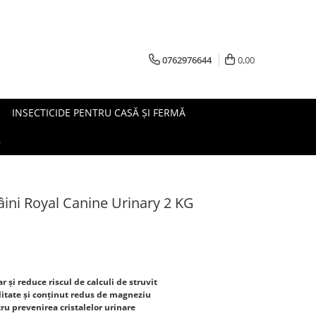
0762976644
0,00
INSECTICIDE PENTRU CASĂ ȘI FERMĂ
G
ini Royal Canine Urinary 2 KG
r și reduce riscul de calculi de struvit
litate și conținut redus de magneziu
tru prevenirea cristalelor urinare