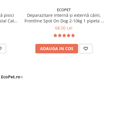
ECOPET
ă pisici
Deparazitare internă și externă câini,
Deparazit
tal Cat 1
Frontline Spot On Dog 2-10kg 1 pipeta +
Frontline 
Cestal Dog 1 tableta
+
68,00 Lei
ADAUGA IN COS
AD
e
EcoPet.ro
⭐