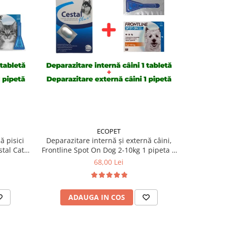
ECOPET
ă pisici
Deparazitare internă și externă câini,
Deparazit
tal Cat 1
Frontline Spot On Dog 2-10kg 1 pipeta +
Frontline 
Cestal Dog 1 tableta
+
68,00 Lei
ADAUGA IN COS
AD