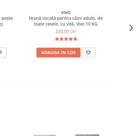
VIVO
 pește
Hrană uscată pentru câini adulți, de
2+1 GRATIS
gs
toate rasele, cu vită, Vivo 10 KG
a
220,00 Lei
3
ADAUGA IN COS
AD