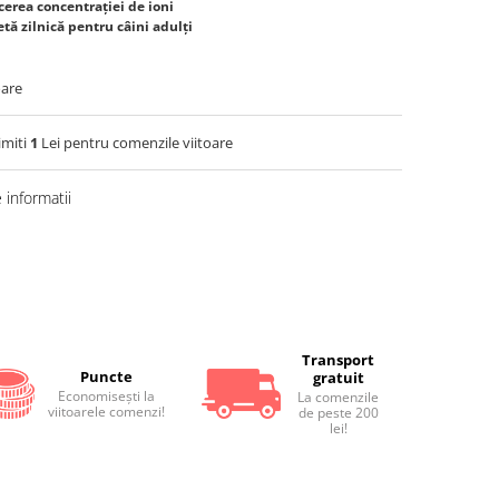
erea concentrației de ioni
etă zilnică pentru câini adulți
oare
imiti
1
Lei pentru comenzile viitoare
informatii
Distribuie
pe
Facebook
Transport
Puncte
gratuit
Economiseşti la
La comenzile
viitoarele comenzi!
de peste 200
lei!