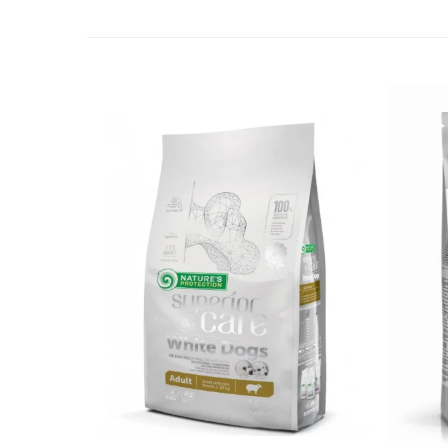
✔️
În ce situații este recomandat?
Este indicată câinilor adulți care prezintă calculi d
riscului de reapariție și pentru susținerea sănătăți
Poate fi administrată numai la recomandarea medicu
unui plan dietetic monitorizat.
✔️
Mod de administrare:
Se recomandă consultul veterinar înainte de utiliza
a stării de sănătate. Hrana poate fi oferită zilnic co
recomandărilor veterinarului. Asigurați întotdeaun
abundență pentru diluarea urinei.
✔️
Compoziție:
Proteine de origine animală de înaltă calitate, făin
animale, fibre vegetale, uleiuri nutritive, pulberi ș
și substanțe cu proprietăți dietetice.
Aditivi nutriționali și tehnologici:
conform standard
echilibrul nutrițional și proprietățile dietetice pen
Constituenți analitici:
proteine 20%, grăsimi 10%, 
scăzut, EPA/DHA, acidifiere și diluare a urinei monit