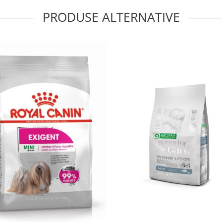
PRODUSE ALTERNATIVE
e struvit, pentru reducerea
i urinare pe termen lung.
lui veterinar, ca parte a
re și monitorizarea regulată
nform greutății și
a apă proaspătă din
ă de porumb, orez, grăsimi
i extracte de plante, minerale
elor Royal Canin, mențin
tru sănătatea urinară.
celuloză 2%, magneziu
orizată.