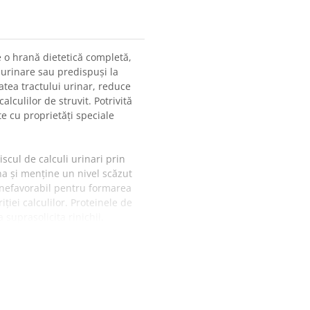
e o hrană dietetică completă,
 urinare sau predispuși la
atea tractului urinar, reduce
alculilor de struvit. Potrivită
e cu proprietăți speciale
scul de calculi urinari prin
na și menține un nivel scăzut
nefavorabil pentru formarea
iției calculilor. Proteinele de
 suprasolicita rinichii.
i poate dizolva calculii de
concentrația de ioni implicați
tilizarea zilnică ca hrană
 lichide ajută la prevenirea