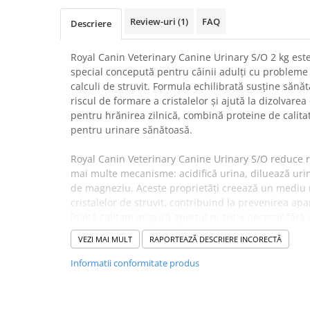
Suplimente și vitamine păsări și
găini
Review-uri
(1)
FAQ
Descriere
Antidiareice
Royal Canin Veterinary Canine Urinary S/O 2 kg est
Laxative
special concepută pentru câinii adulți cu probleme
Gel antiinflamator
calculi de struvit. Formula echilibrată susține sănăt
riscul de formare a cristalelor și ajută la dizolvarea c
pentru hrănirea zilnică, combină proteine de calitat
pentru urinare sănătoasă.
Royal Canin Veterinary Canine Urinary S/O reduce ri
mai multe mecanisme: acidifică urina, diluează uri
de magneziu. Aceste proprietăți creează un mediu 
cristalelor de struvit, contribuind la prevenirea apar
înaltă calitate asigură aportul nutritiv necesar fără a
✔️
Beneficii:
VEZI MAI MULT
RAPORTEAZĂ DESCRIERE INCORECTĂ
Hrana dietetică sprijină sănătatea tractului urinar ș
struvit existenți. Valoarea RSS redusă minimizează 
Informatii conformitate produs
în formarea cristalelor. Formula completă permite u
principală, iar diluarea urinei prin aport adecvat de
recidivelor.