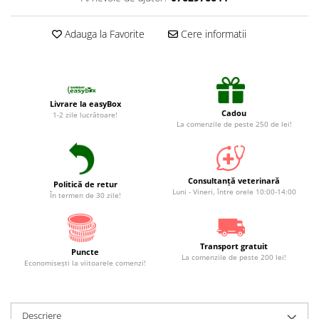
Suplimente și vitamine păsări și
găini
Adauga la Favorite
Cere informatii
Antidiareice
Laxative
Gel antiinflamator
Livrare la easyBox
Cadou
1-2 zile lucrătoare!
La comenzile de peste 250 de lei!
Consultanță veterinară
Politică de retur
Luni - Vineri, între orele 10:00-14:00
În termen de 30 zile!
Transport gratuit
Puncte
La comenzile de peste 200 lei!
Economiseşti la viitoarele comenzi!
Descriere