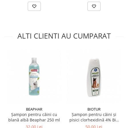
ALTI CLIENTI AU CUMPARAT
BEAPHAR
BIOTUR
Șampon pentru câini cu
Șampon pentru câini și
blană albă Beaphar 250 ml
pisici clorhexidină 4% Bio
Med 300 ml
32,00 Lei
50,00 Lei