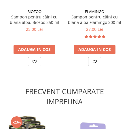
folosi peria de masaj. Ghearele se scurtează periodic, cu
atenție, folosind foarfeca și pila incluse.
BIOZOO
FLAMINGO
Șampon pentru câini cu
Șampon pentru câini cu
blană albă, Biozoo 250 ml
blană albă Flamingo 300 ml
✔️
Compoziție:
Set alcătuit din 7 instrumente:
25,00 Lei
27,00 Lei
perie pentru îngrijirea blănii
perie pentru masaj
perie pentru smuls delicat
ADAUGA IN COS
ADAUGA IN COS
pieptene pentru curățarea periei
pieptene pentru descâlcire
foarfeci pentru gheare
pilă pentru gheare
FRECVENT CUMPARATE
IMPREUNA
-23%