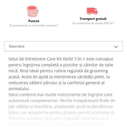
Transport gratuit
Puncte
La comenzile de peste 200 lei!
Economiseşti la viitoarele comenzi!
Descriere
Setul de întreținere Care Kit Kerbl 7-în-1 este conceput
pentru îngrijirea completă a pisicilor și câinilor de talie
mică, fiind ideal pentru rutina regulată de grooming
acasă. Acest kit ajută la menținerea sănătății pielii, la
reducerea căderii părului și la confortul general al
animalului.
Setul combină mai multe instrumente de îngrijire care
acționează complementar. Periile îndepărtează firele de
păr slăbite și murdăria, pieptenele ajută la descâlcirea
blănii, iar accesoriile pentru gheare permit scurtarea și
finisarea acestora. Utilizarea regulată contribuie la o
blană mai aerisită și la o piele mai bine oxigenată.