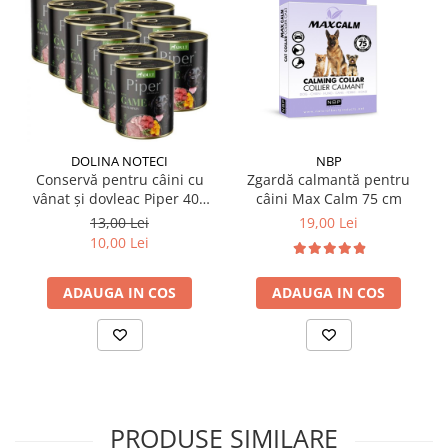
DOLINA NOTECI
NBP
Conservă pentru câini cu
Zgardă calmantă pentru
vânat și dovleac Piper 400
câini Max Calm 75 cm
gr
13,00 Lei
19,00 Lei
10,00 Lei
ADAUGA IN COS
ADAUGA IN COS
PRODUSE SIMILARE