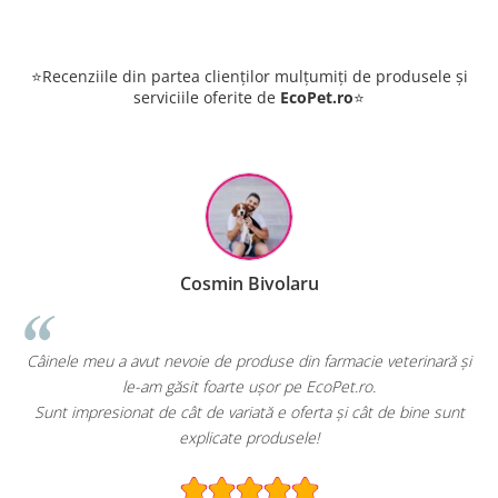
⭐Recenziile din partea clienților mulțumiți de produsele și
serviciile oferite de
EcoPet.ro
⭐
volaru
Raluca Popes
se din farmacie veterinară și
EcoPet.ro este salvarea mea de fiecar
or pe EcoPet.ro.
hrană sau produse pentru păsările 
 e oferta și cât de bine sunt
E greu să găsești un magazin online cu
odusele!
specializată.