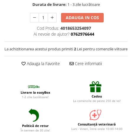
Suplimente și vitamine păsări și
Durata de livrare:
1 - 3 zile lucrătoare
găini
Antidiareice
ADAUGA IN COS
Laxative
Cod Produs:
4018653254097
Gel antiinflamator
Ai nevoie de ajutor?
0762976644
La achizitionarea acestui produs primiti
2
Lei pentru comenzile viitoare
Adauga la Favorite
Cere informatii
Livrare la easyBox
Cadou
1-2 zile lucrătoare!
La comenzile de peste 250 de lei!
Consultanță veterinară
Politică de retur
Luni - Vineri, între orele 10:00-14:00
În termen de 30 zile!