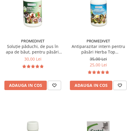
PROMEDIVET
PROMEDIVET
Soluție păduchi, de pus în
Antiparazitar intern pentru
apa de băut, pentru păsări,
păsări Herba Top
Herba Top Ecto Plus 100 ml
Antihelmintic 100 ml
30,00 Lei
35,00 Lei
25,00 Lei
ADAUGA IN COS
ADAUGA IN COS