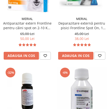
MERIAL
MERIAL
Deparazitare externă pentru
Antiparazitar extern Frontline
pisici Frontline Spot On, 1
pentru câini spot on 2-10 KG,
pipetă
1 pipetă
45,00 Lei
65,00 Lei
38,00 Lei
50,00 Lei
ADAUGA IN COS
ADAUGA IN COS
-32%
-6%