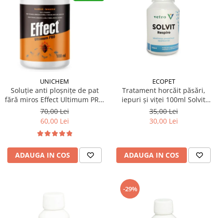
ECOPET
UNICHEM
Tratament horcăit păsări,
Soluție anti ploșnițe de pat
iepuri și viței 100ml Solvit
fără miros Effect Ultimum PRO
Respiro
100 ml
35,00 Lei
70,00 Lei
30,00 Lei
60,00 Lei
ADAUGA IN COS
ADAUGA IN COS
-29%