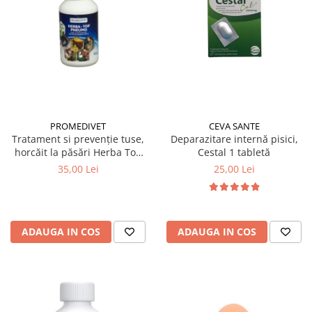
PROMEDIVET
CEVA SANTE
Tratament si prevenție tuse,
Deparazitare internă pisici,
horcăit la păsări Herba Top
Cestal 1 tabletă
Pneumo 100 ml
35,00 Lei
25,00 Lei
ADAUGA IN COS
ADAUGA IN COS