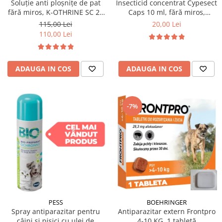
Insecticid concentrat Cypesect
Soluție anti ploșnițe de pat
Caps 10 ml, fără miros,
fără miros, K-OTHRINE SC 25
eficient contra gândacilor,
Flow 100 ml
20,00 Lei
115,00 Lei
ploșnițelor și puricilor
110,00 Lei
ADAUGA IN COS
ADAUGA IN COS
-7%
PESS
BOEHRINGER
Spray antiparazitar pentru
Antiparazitar extern Frontpro
câini și pisici cu ulei de
4-10 KG, 1 tabletă