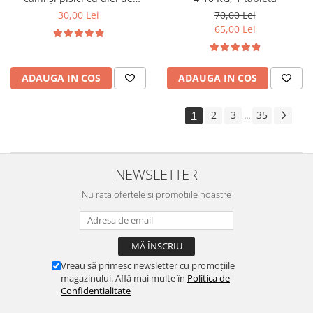
geranium Pess 250 ml
30,00 Lei
70,00 Lei
65,00 Lei
ADAUGA IN COS
ADAUGA IN COS
1
2
3
35
...
NEWSLETTER
Nu rata ofertele si promotiile noastre
Vreau să primesc newsletter cu promoțiile
magazinului. Află mai multe în
Politica de
Confidentialitate