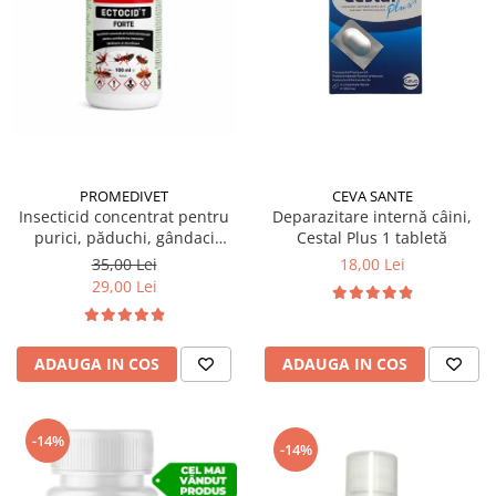
Suplimente și vitamine păsări și
găini
Antidiareice
Laxative
Gel antiinflamator
PROMEDIVET
CEVA SANTE
Insecticid concentrat pentru
Deparazitare internă câini,
purici, păduchi, gândaci
Cestal Plus 1 tabletă
Ectocid Forte T 100 ml
35,00 Lei
18,00 Lei
29,00 Lei
ADAUGA IN COS
ADAUGA IN COS
-14%
-14%