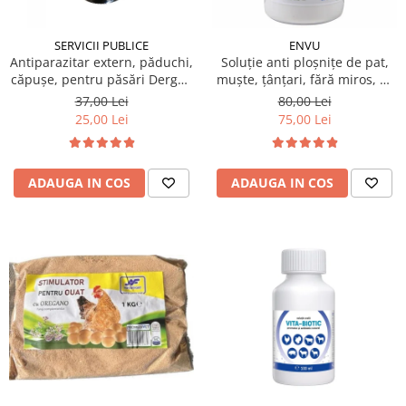
SERVICII PUBLICE
ENVU
Antiparazitar extern, păduchi,
Soluție anti ploșnițe de pat,
căpuşe, pentru păsări Dergall
muște, țânțari, fără miros, K-
10 ml
OTHRINE SC 7.5 Flow 100 ml
37,00 Lei
80,00 Lei
25,00 Lei
75,00 Lei
ADAUGA IN COS
ADAUGA IN COS