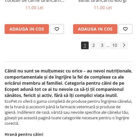
cocktail de carne GranCarno
vânat GranCarno 400 gr
400 gr
11,00 Lei
11,00 Lei
ADAUGA IN COS
ADAUGA IN COS
1
2
3
10
...
Câinii nu sunt se mulțumesc cu orice – au nevoi nutriționale,
comportamentale și de îngrijire la fel de complexe ca ale
oricărui membru al familiei. Categoria pentru câini de pe
Ecopet adună tot ce ai tu nevoie ca să-ți ții companionul
sănătos, fericit și activ, fără să îți complici viața inutil.
EcoPet.ro oferă o gama completă de produse pentru îngrijirea câinelui,
de la hrană și accesorii până la farmacie veterinară și produse de
igienă. Indiferent de rasă, vârstă sau nevoile specifice ale câinelui tău,
găsești pe această pagină toate categoriile necesare pentru o îngrijire
corectă.
Hrană pentru câini
: