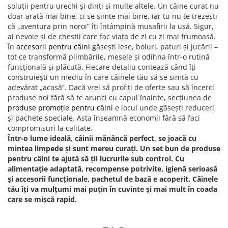
soluții pentru urechi și dinți și multe altele. Un câine curat nu
doar arată mai bine, ci se simte mai bine, iar tu nu te trezești
că „aventura prin noroi” îți întâmpină musafirii la ușă. Sigur,
ai nevoie și de chestii care fac viața de zi cu zi mai frumoasă.
În
accesorii pentru câini
găsești lese, boluri, paturi și jucării –
tot ce transformă plimbările, mesele și odihna într-o rutină
funcțională și plăcută. Fiecare detaliu contează când îți
construiești un mediu în care câinele tău să se simtă cu
adevărat „acasă”. Dacă vrei să profiți de oferte sau să încerci
produse noi fără să te arunci cu capul înainte, secțiunea de
produse promoție pentru câini
e locul unde găsești reduceri
și pachete speciale. Asta înseamnă economii fără să faci
compromisuri la calitate.
Într-o lume ideală, câinii mănâncă perfect, se joacă cu
mintea limpede și sunt mereu curați. Un set bun de produse
pentru câini te ajută să ții lucrurile sub control. Cu
alimentație adaptată, recompense potrivite, igienă serioasă
și accesorii funcționale, pachetul de bază e acoperit. Câinele
tău îți va mulțumi mai puțin în cuvinte și mai mult în coada
care se mișcă rapid.