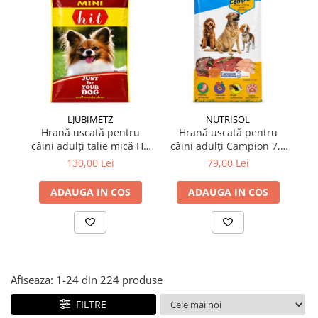
Suplimente și vitamine păsări și
găini
Antidiareice
Laxative
Gel antiinflamator
LJUBIMETZ
NUTRISOL
Hrană uscată pentru
Hrană uscată pentru
A
câini adulți talie mică Hit
câini adulți Campion 7,5
Mini Adult 10 kg
kg
130,00 Lei
79,00 Lei
ADAUGA IN COS
ADAUGA IN COS
Afiseaza:
1-
24
din
224
produse
FILTRE