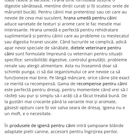
digestie sănătoasă, menține dinții curați și îți scutesc orele de
mărunțit bucăți. Pentru câinii mai pretențioși sau cei care au
nevoie de ceva mai suculent,
hrana umedă pentru câini
aduce varietate de texturi și arome care le fac mesele mai
interesante. Hrana umedă e perfectă pentru rehidratare
suplimentară și pentru câinii care au probleme cu mestecatul
sau digestia hranei uscate. Când lucrurile se complică, adică
apar nevoi speciale de sănătate,
dietele veterinare pentru
câini
sunt formulate împreună cu veterinari pentru situații
specifice: sensibilități digestive, controlul greutății, probleme
renale sau alergii alimentare. Asta nu înseamnă doar să
schimbi punga, ci să dai organismului ce are nevoie ca să
funcționeze mai bine. Pe lângă mâncare, orice câine știe exact
ce merită ca recompensă. Gama de
recompense pentru câini
este perfectă pentru dresaj, pentru momentele când vrei să-l
răsfeți sau pur și simplu să-i arăți că a făcut treabă bună. De
la gustări mai crocante până la variante moi și aromate,
găsești opțiuni care îți vor salva seara de dresaj. Igiena nu e
un moft, e o necesitate.
În
produsele de igienă pentru câini
intră șampoane blânde
adaptate pielii canine, accesorii pentru îngrijirea perilor,