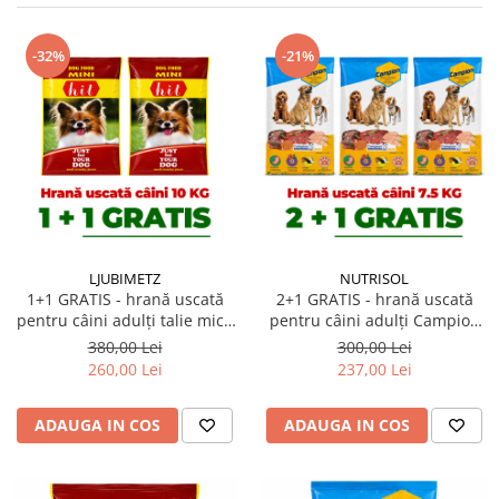
-32%
-21%
LJUBIMETZ
NUTRISOL
1+1 GRATIS - hrană uscată
2+1 GRATIS - hrană uscată
pentru câini adulți talie mică
pentru câini adulți Campion
Hit Mini Adult 10 kg
7,5 kg
380,00 Lei
300,00 Lei
260,00 Lei
237,00 Lei
ADAUGA IN COS
ADAUGA IN COS