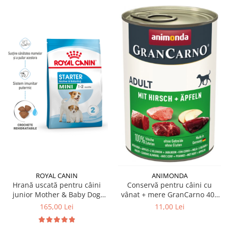
ROYAL CANIN
ANIMONDA
Hrană uscată pentru câini
Conservă pentru câini cu
junior Mother & Baby Dog
vânat + mere GranCarno 400
Royal Canin
gr
165,00 Lei
11,00 Lei