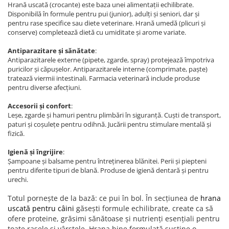
Hrană uscată (crocante) este baza unei alimentații echilibrate.
Disponibilă în formule pentru pui (junior), adulți și seniori, dar și
pentru rase specifice sau diete veterinare. Hrană umedă (plicuri și
conserve) completează dietă cu umiditate și arome variate.
Antiparazitare și sănătate
:
Antiparazitarele externe (pipete, zgarde, spray) protejează împotriva
puricilor și căpușelor. Antiparazitarele interne (comprimate, paște)
tratează viermii intestinali. Farmacia veterinară include produse
pentru diverse afecțiuni.
Accesorii și confort
:
Leșe, zgarde și hamuri pentru plimbări în siguranță. Cuști de transport,
paturi și coșulețe pentru odihnă. Jucării pentru stimulare mentală și
fizică.
Igienă și îngrijire
:
Șampoane și balsame pentru întreținerea blănitei. Perii și piepteni
pentru diferite tipuri de blană. Produse de igienă dentară și pentru
urechi.
Totul pornește de la bază: ce pui în bol. În secțiunea de
hrana
uscată pentru câini
găsești formule echilibrate, create ca să
ofere proteine, grăsimi sănătoase și nutrienți esențiali pentru
toate rasele și vârstele. Hrana bine formulată susține o