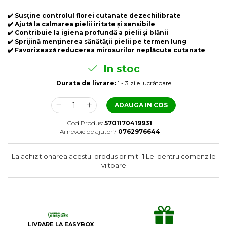
Laxative
✔️
Susține controlul florei cutanate dezechilibrate
Gel antiinflamator
✔️
Ajută la calmarea pielii iritate și sensibile
✔️
Contribuie la igiena profundă a pielii și blănii
✔️
Sprijină menținerea sănătății pielii pe termen lung
✔️
Favorizează reducerea mirosurilor neplăcute cutanate
In stoc
Durata de livrare:
1 - 3 zile lucrătoare
ADAUGA IN COS
Cod Produs:
5701170419931
Ai nevoie de ajutor?
0762976644
La achizitionarea acestui produs primiti
1
Lei pentru comenzile
viitoare
LIVRARE LA EASYBOX