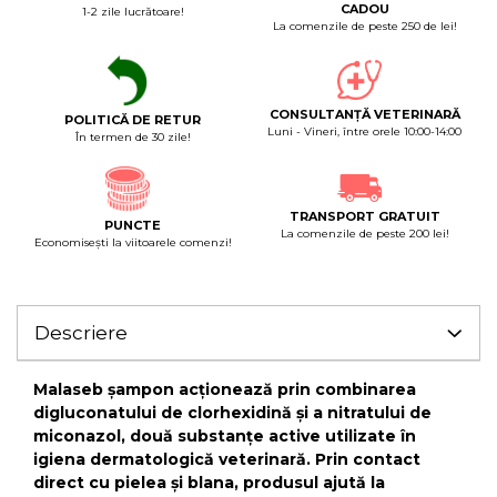
CADOU
1-2 zile lucrătoare!
La comenzile de peste 250 de lei!
CONSULTANȚĂ VETERINARĂ
POLITICĂ DE RETUR
Luni - Vineri, între orele 10:00-14:00
În termen de 30 zile!
TRANSPORT GRATUIT
PUNCTE
La comenzile de peste 200 lei!
Economiseşti la viitoarele comenzi!
Descriere
Malaseb șampon acționează prin combinarea
digluconatului de clorhexidină și a nitratului de
miconazol, două substanțe active utilizate în
igiena dermatologică veterinară. Prin contact
direct cu pielea și blana, produsul ajută la