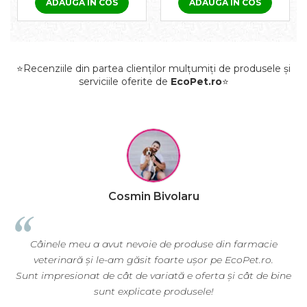
ADAUGA IN COS
ADAUGA IN COS
⭐Recenziile din partea clienților mulțumiți de produsele și
serviciile oferite de
EcoPet.ro
⭐
Cosmin Bivolaru
Câinele meu a avut nevoie de produse din farmacie
EcoP
veterinară și le-am găsit foarte ușor pe EcoPet.ro.
nevoie
nt impresionat de cât de variată e oferta și cât de bine
sunt explicate produsele!
E greu