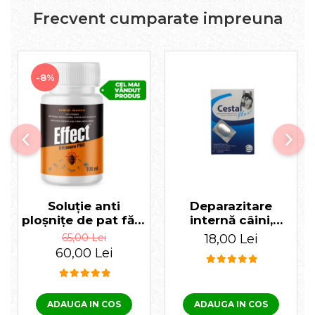
Frecvent cumparate impreuna
-8%
Soluție anti
Deparazitare
ploșnițe de pat fără
internă câini,
miros Effect
Cestal Plus 1
65,00 Lei
18,00 Lei
Ultimum PRO 100
tabletă
60,00 Lei
ml
ADAUGA IN COS
ADAUGA IN COS