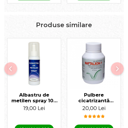
Produse similare
Albastru de
Pulbere
metilen spray 100
cicatrizantă
ml
Naftalxon 80 gr
19,00 Lei
20,00 Lei